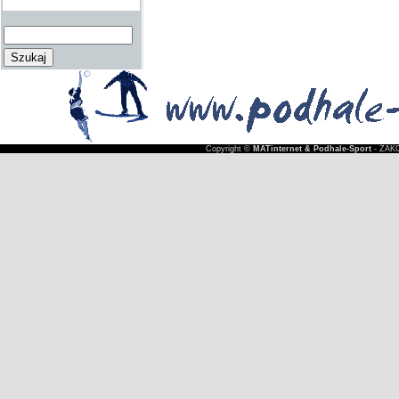
Copyright ©
MATinternet & Podhale-Sport
- ZAKO