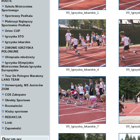
ROUTE
Szkoła Mistrzostwa
Sportowego
VII_Igrzyska_lekarskie_1
VII_Igrzys
Sportowcy Podhala
Plebiscyt Najlepszy
Sportowiec Podhala
Orlen CUP
Igrzyska STO
Igrzyska lekarskie
ZIMOWE IGRZYSKA
POLONIJNE
Olimpiada młodzieży
Igrzyska Olimpijskie
Mistrzostwa Świata Igrzyska
VII_Igrzyska_lekarskie_4
VII_Igrzys
Europejskie
Tour De Pologne Maratony
LANG TEAM
Uniwersjady, MS Juniorów
ZIOM
COS Zakopane
Obiekty Sportowe
Rozmaitości
Kluby sportowe
REDAKCJA
Linki
VII_Igrzyska_lekarskie_7
VII_Igrzys
Zapowiedzi
Dyscypliny