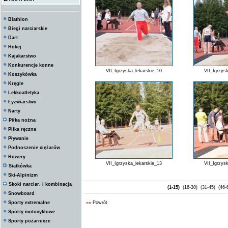
Biathlon
Biegi narciarskie
Dart
Hokej
Kajakarstwo
Konkurencje konne
VII_Igrzyska_lekarskie_10
VII_Igrzys
Koszykówka
Kręgle
Lekkoatletyka
Łyżwiarstwo
Narty
Piłka nożna
Piłka ręczna
Pływanie
Podnoszenie ciężarów
Rowery
VII_Igrzyska_lekarskie_13
VII_Igrzys
Siatkówka
Ski-Alpinizm
Skoki narciar. i kombinacja
(1-15)
(16-30)
(31-45)
(46-
Snowboard
Sporty extremalne
««
Powrót
Sporty motocyklowe
Sporty pożarnicze