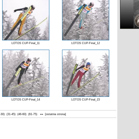
LOTOS CUP-Final_11
LOTOS CUP-Final_12
LOTOS CUP-Final_14
LOTOS CUP-Final_15
-30)
(31-45)
(46-60)
(61-75)
»»
[ostatnia strona]