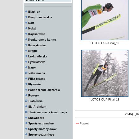
Biathlon
Biegi narciarskie
Dart
Hokej
Kajakarstwo
Konkurencje konne
LOTOS CUP-Final_10
Koszykówka
Kręgle
Lekkoatletyka
Łyżwiarstwo
Narty
Piłka nożna
Piłka ręczna
Pływanie
Podnoszenie ciężarów
Rowery
LOTOS CUP-Final_13
Siatkówka
Ski-Alpinizm
Skoki narciar. i kombinacja
(1-15)
(16
Snowboard
Sporty extremalne
««
Powrót
Sporty motocyklowe
Sporty pożarnicze