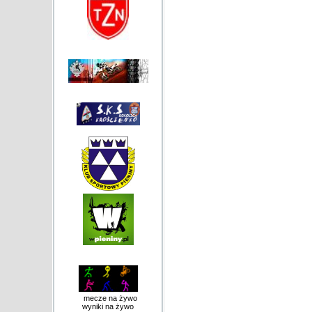
mecze na żywo
wyniki na żywo