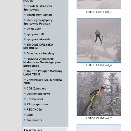
ROUTE
Szkoła Mistrzostwa
Sportowego
LOTOS CUP-Final_1
Sportowcy Podhala
Plebiscyt Najlepszy
Sportowiec Podhala
Orlen CUP
Igrzyska STO
Igrzyska lekarskie
ZIMOWE IGRZYSKA
POLONIJNE
Olimpiada młodzieży
Igrzyska Olimpijskie
Mistrzostwa Świata Igrzyska
LOTOS CUP-Final_4
Europejskie
Tour De Pologne Maratony
LANG TEAM
Uniwersjady, MS Juniorów
ZIOM
COS Zakopane
Obiekty Sportowe
Rozmaitości
Kluby sportowe
REDAKCJA
Linki
LOTOS CUP-Final_7
Zapowiedzi
Dyscypliny