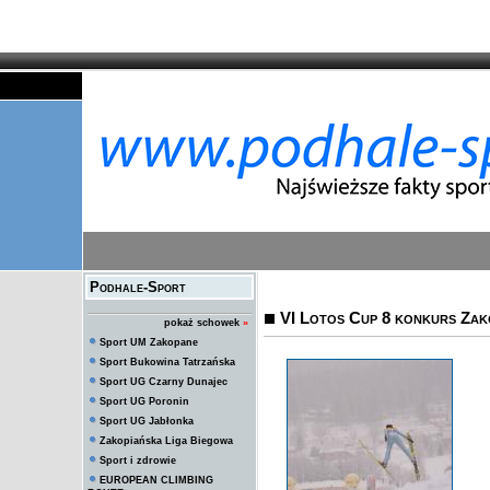
Podhale-Sport
VI Lotos Cup 8 konkurs Zako
pokaż schowek
»
Sport UM Zakopane
Sport Bukowina Tatrzańska
Sport UG Czarny Dunajec
Sport UG Poronin
Sport UG Jabłonka
Zakopiańska Liga Biegowa
Sport i zdrowie
EUROPEAN CLIMBING