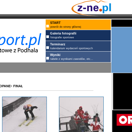
START
powrót do strony głównej
Galeria fotografii
fotografie sportowe
Terminarz
kalendarium wydarzeń sportowych
Wyniki
tabele z wynikami zawodów, etc...
pane- finał