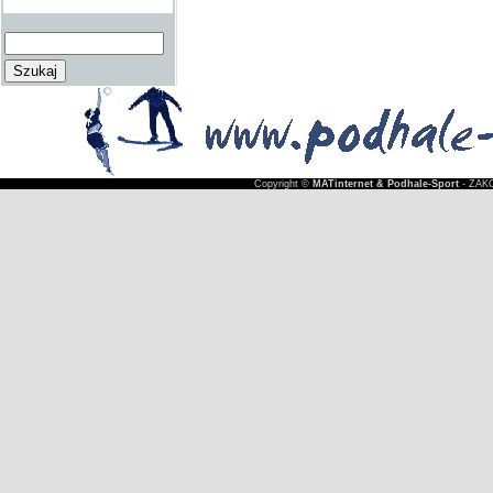
Copyright ©
MATinternet & Podhale-Sport
- ZAKO