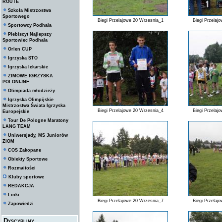
ROUTE
Szkoła Mistrzostwa
Sportowego
Biegi Przelajowe 20 Wrzesnia_1
Biegi Przelaj
Sportowcy Podhala
Plebiscyt Najlepszy
Sportowiec Podhala
Orlen CUP
Igrzyska STO
Igrzyska lekarskie
ZIMOWE IGRZYSKA
POLONIJNE
Olimpiada młodzieży
Igrzyska Olimpijskie
Mistrzostwa Świata Igrzyska
Biegi Przelajowe 20 Wrzesnia_4
Biegi Przelaj
Europejskie
Tour De Pologne Maratony
LANG TEAM
Uniwersjady, MS Juniorów
ZIOM
COS Zakopane
Obiekty Sportowe
Rozmaitości
Kluby sportowe
REDAKCJA
Linki
Biegi Przelajowe 20 Wrzesnia_7
Biegi Przelaj
Zapowiedzi
Dyscypliny