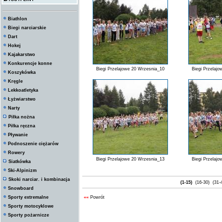
Biathlon
Biegi narciarskie
Dart
Hokej
Kajakarstwo
Konkurencje konne
Biegi Przelajowe 20 Wrzesnia_10
Biegi Przelaj
Koszykówka
Kręgle
Lekkoatletyka
Łyżwiarstwo
Narty
Piłka nożna
Piłka ręczna
Pływanie
Podnoszenie ciężarów
Rowery
Biegi Przelajowe 20 Wrzesnia_13
Biegi Przelaj
Siatkówka
Ski-Alpinizm
Skoki narciar. i kombinacja
(1-15)
(16-30)
(31-
Snowboard
Sporty extremalne
««
Powrót
Sporty motocyklowe
Sporty pożarnicze