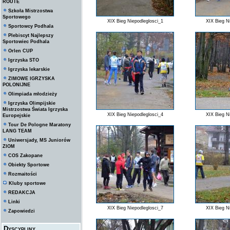
ROUTE
Szkoła Mistrzostwa
Sportowego
XIX Bieg Niepodleglosci_1
XIX Bieg N
Sportowcy Podhala
Plebiscyt Najlepszy
Sportowiec Podhala
Orlen CUP
Igrzyska STO
Igrzyska lekarskie
ZIMOWE IGRZYSKA
POLONIJNE
Olimpiada młodzieży
Igrzyska Olimpijskie
Mistrzostwa Świata Igrzyska
XIX Bieg Niepodleglosci_4
XIX Bieg N
Europejskie
Tour De Pologne Maratony
LANG TEAM
Uniwersjady, MS Juniorów
ZIOM
COS Zakopane
Obiekty Sportowe
Rozmaitości
Kluby sportowe
REDAKCJA
Linki
XIX Bieg Niepodleglosci_7
XIX Bieg N
Zapowiedzi
Dyscypliny