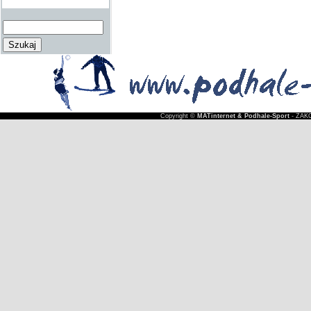
Copyright ©
MATinternet & Podhale-Sport
- ZAKO