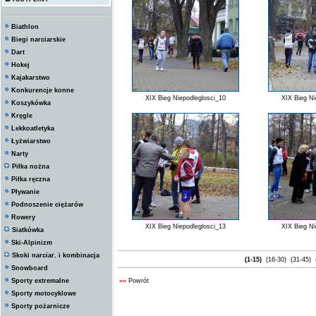
Biathlon
Biegi narciarskie
Dart
Hokej
Kajakarstwo
Konkurencje konne
XIX Bieg Niepodleglosci_10
XIX Bieg Ni
Koszykówka
Kręgle
Lekkoatletyka
Łyżwiarstwo
Narty
Piłka nożna
Piłka ręczna
Pływanie
Podnoszenie ciężarów
Rowery
XIX Bieg Niepodleglosci_13
XIX Bieg Ni
Siatkówka
Ski-Alpinizm
Skoki narciar. i kombinacja
(1-15)
(16-30)
(31-45)
Snowboard
Sporty extremalne
««
Powrót
Sporty motocyklowe
Sporty pożarnicze