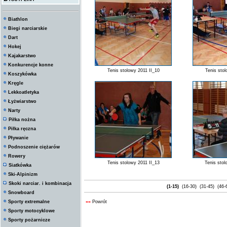
Biathlon
Biegi narciarskie
Dart
Hokej
Kajakarstwo
Konkurencje konne
Tenis stolowy 2011 II_10
Tenis stol
Koszykówka
Kręgle
Lekkoatletyka
Łyżwiarstwo
Narty
Piłka nożna
Piłka ręczna
Pływanie
Podnoszenie ciężarów
Rowery
Tenis stolowy 2011 II_13
Tenis stol
Siatkówka
Ski-Alpinizm
Skoki narciar. i kombinacja
(1-15)
(16-30)
(31-45)
(46-
Snowboard
Sporty extremalne
««
Powrót
Sporty motocyklowe
Sporty pożarnicze