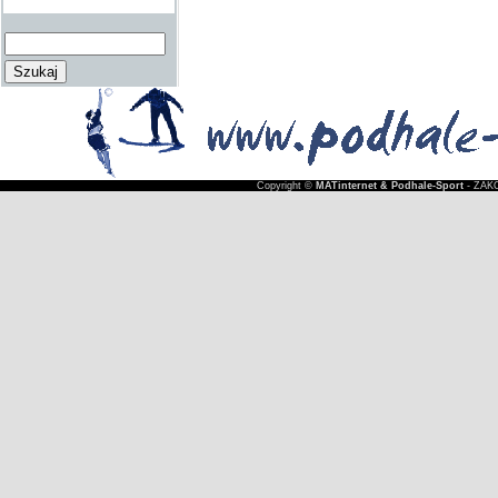
Copyright ©
MATinternet & Podhale-Sport
- ZAKO