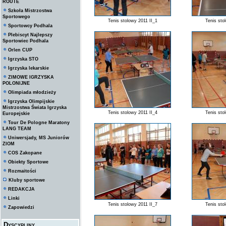
ROUTE
Szkoła Mistrzostwa
Sportowego
Tenis stolowy 2011 II_1
Tenis sto
Sportowcy Podhala
Plebiscyt Najlepszy
Sportowiec Podhala
Orlen CUP
Igrzyska STO
Igrzyska lekarskie
ZIMOWE IGRZYSKA
POLONIJNE
Olimpiada młodzieży
Igrzyska Olimpijskie
Mistrzostwa Świata Igrzyska
Tenis stolowy 2011 II_4
Tenis sto
Europejskie
Tour De Pologne Maratony
LANG TEAM
Uniwersjady, MS Juniorów
ZIOM
COS Zakopane
Obiekty Sportowe
Rozmaitości
Kluby sportowe
REDAKCJA
Linki
Tenis stolowy 2011 II_7
Tenis sto
Zapowiedzi
Dyscypliny