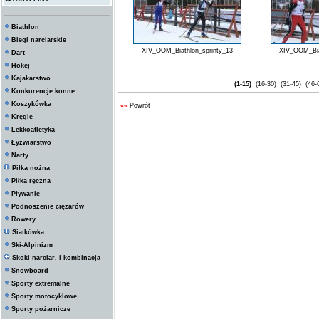
Biathlon
Biegi narciarskie
XIV_OOM_Biathlon_sprinty_13
XIV_OOM_Bia
Dart
Hokej
Kajakarstwo
(1-15)
(16-30)
(31-45)
(46-
Konkurencje konne
Koszykówka
««
Powrót
Kręgle
Lekkoatletyka
Łyżwiarstwo
Narty
Piłka nożna
Piłka ręczna
Pływanie
Podnoszenie ciężarów
Rowery
Siatkówka
Ski-Alpinizm
Skoki narciar. i kombinacja
Snowboard
Sporty extremalne
Sporty motocyklowe
Sporty pożarnicze