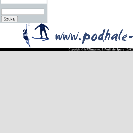
Copyright ©
MATinternet & Podhale-Sport
- ZAKO