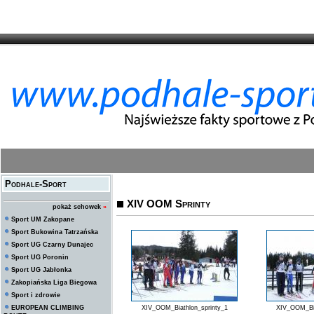
Podhale-Sport
XIV OOM Sprinty
pokaż schowek
»
Sport UM Zakopane
Sport Bukowina Tatrzańska
Sport UG Czarny Dunajec
Sport UG Poronin
Sport UG Jabłonka
Zakopiańska Liga Biegowa
Sport i zdrowie
EUROPEAN CLIMBING
XIV_OOM_Biathlon_sprinty_1
XIV_OOM_Bia