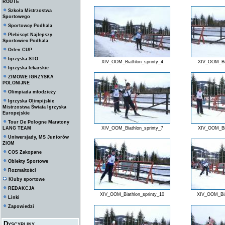
ROUTE
Szkoła Mistrzostwa
Sportowego
Sportowcy Podhala
Plebiscyt Najlepszy
Sportowiec Podhala
Orlen CUP
Igrzyska STO
XIV_OOM_Biathlon_sprinty_4
XIV_OOM_Bia
Igrzyska lekarskie
ZIMOWE IGRZYSKA
POLONIJNE
Olimpiada młodzieży
Igrzyska Olimpijskie
Mistrzostwa Świata Igrzyska
Europejskie
Tour De Pologne Maratony
LANG TEAM
XIV_OOM_Biathlon_sprinty_7
XIV_OOM_Bia
Uniwersjady, MS Juniorów
ZIOM
COS Zakopane
Obiekty Sportowe
Rozmaitości
Kluby sportowe
REDAKCJA
XIV_OOM_Biathlon_sprinty_10
XIV_OOM_Bia
Linki
Zapowiedzi
Dyscypliny