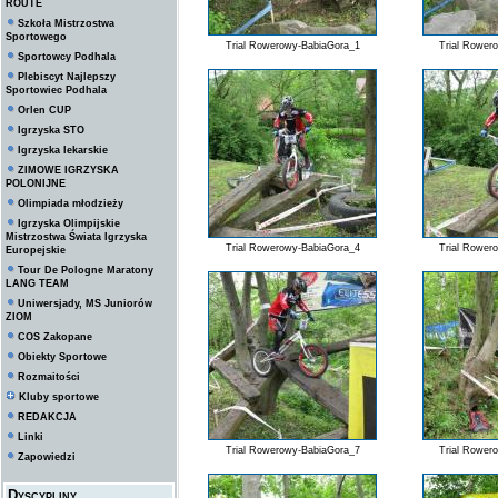
ROUTE
Szkoła Mistrzostwa
Sportowego
Trial Rowerowy-BabiaGora_1
Trial Rower
Sportowcy Podhala
Plebiscyt Najlepszy
Sportowiec Podhala
Orlen CUP
Igrzyska STO
Igrzyska lekarskie
ZIMOWE IGRZYSKA
POLONIJNE
Olimpiada młodzieży
Igrzyska Olimpijskie
Mistrzostwa Świata Igrzyska
Trial Rowerowy-BabiaGora_4
Trial Rower
Europejskie
Tour De Pologne Maratony
LANG TEAM
Uniwersjady, MS Juniorów
ZIOM
COS Zakopane
Obiekty Sportowe
Rozmaitości
Kluby sportowe
REDAKCJA
Linki
Trial Rowerowy-BabiaGora_7
Trial Rower
Zapowiedzi
Dyscypliny