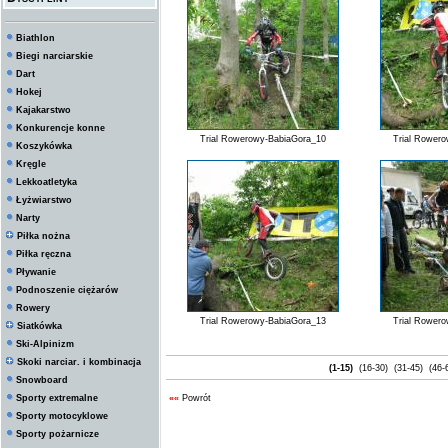
Biathlon
Biegi narciarskie
Dart
Hokej
Kajakarstwo
Konkurencje konne
Trial Rowerowy-BabiaGora_10
Trial Rower
Koszykówka
Kręgle
Lekkoatletyka
Łyżwiarstwo
Narty
Piłka nożna
Piłka ręczna
Pływanie
Podnoszenie ciężarów
Rowery
Trial Rowerowy-BabiaGora_13
Trial Rower
Siatkówka
Ski-Alpinizm
Skoki narciar. i kombinacja
(1-15)
(16-30)
(31-45)
(46-
Snowboard
Sporty extremalne
««
Powrót
Sporty motocyklowe
Sporty pożarnicze