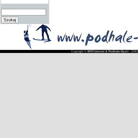
Copyright ©
MATinternet & Podhale-Sport
- ZAKO