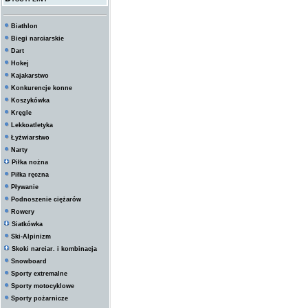
Biathlon
Biegi narciarskie
Dart
Hokej
Kajakarstwo
Konkurencje konne
Koszykówka
Kręgle
Lekkoatletyka
Łyżwiarstwo
Narty
Piłka nożna
Piłka ręczna
Pływanie
Podnoszenie ciężarów
Rowery
Siatkówka
Ski-Alpinizm
Skoki narciar. i kombinacja
Snowboard
Sporty extremalne
Sporty motocyklowe
Sporty pożarnicze