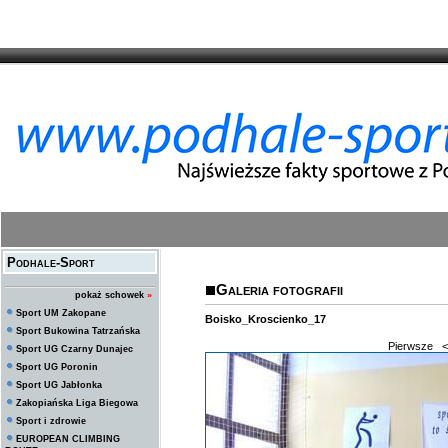
Podhale-Sport
Galeria fotografii
pokaż schowek
»
Sport UM Zakopane
Boisko_Kroscienko_17
Sport Bukowina Tatrzańska
Pierwsze
<
Sport UG Czarny Dunajec
Sport UG Poronin
Sport UG Jabłonka
Zakopiańska Liga Biegowa
Sport i zdrowie
EUROPEAN CLIMBING