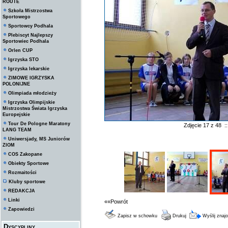
ROUTE
Szkoła Mistrzostwa
Sportowego
Sportowcy Podhala
Plebiscyt Najlepszy
Sportowiec Podhala
Orlen CUP
Igrzyska STO
Igrzyska lekarskie
ZIMOWE IGRZYSKA
POLONIJNE
Olimpiada młodzieży
Igrzyska Olimpijskie
Mistrzostwa Świata Igrzyska
Europejskie
Tour De Pologne Maratony
Zdjęcie 17 z 48 
LANG TEAM
Uniwersjady, MS Juniorów
ZIOM
COS Zakopane
Obiekty Sportowe
Rozmaitości
Kluby sportowe
REDAKCJA
Linki
««Powrót
Zapowiedzi
Zapisz w schowku
Drukuj
Wyślij zna
Dyscypliny