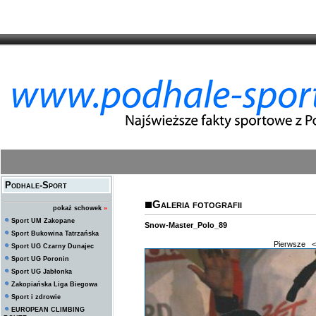
Podhale-Sport
Galeria fotografii
pokaż schowek
»
Sport UM Zakopane
Snow-Master_Polo_89
Sport Bukowina Tatrzańska
Pierwsze
<
Sport UG Czarny Dunajec
Sport UG Poronin
Sport UG Jabłonka
Zakopiańska Liga Biegowa
Sport i zdrowie
EUROPEAN CLIMBING