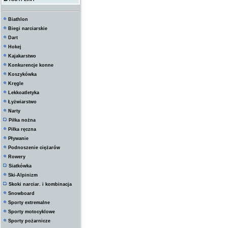
Biathlon
Biegi narciarskie
Dart
Hokej
Kajakarstwo
Konkurencje konne
Koszykówka
Kręgle
Lekkoatletyka
Łyżwiarstwo
Narty
Piłka nożna
Piłka ręczna
Pływanie
Podnoszenie ciężarów
Rowery
Siatkówka
Ski-Alpinizm
Skoki narciar. i kombinacja
Snowboard
Sporty extremalne
Sporty motocyklowe
Sporty pożarnicze