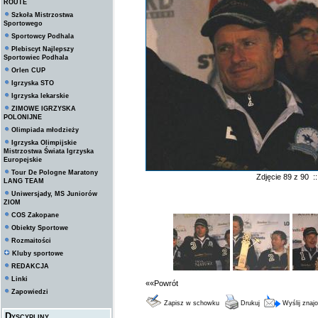
ROUTE
Szkoła Mistrzostwa
Sportowego
Sportowcy Podhala
Plebiscyt Najlepszy
Sportowiec Podhala
Orlen CUP
Igrzyska STO
Igrzyska lekarskie
ZIMOWE IGRZYSKA
POLONIJNE
Olimpiada młodzieży
Igrzyska Olimpijskie
Mistrzostwa Świata Igrzyska
Europejskie
Tour De Pologne Maratony
Zdjęcie 89 z 90 
LANG TEAM
Uniwersjady, MS Juniorów
ZIOM
COS Zakopane
Obiekty Sportowe
Rozmaitości
Kluby sportowe
REDAKCJA
Linki
««Powrót
Zapowiedzi
Zapisz w schowku
Drukuj
Wyślij zna
Dyscypliny