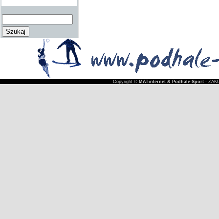
Copyright ©
MATinternet & Podhale-Sport
- ZAKO