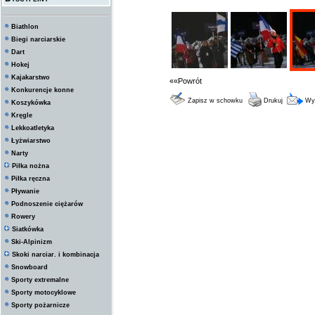
Biathlon
Biegi narciarskie
Dart
Hokej
Kajakarstwo
««Powrót
Konkurencje konne
Zapisz w schowku
Drukuj
Wyś
Koszykówka
Kręgle
Lekkoatletyka
Łyżwiarstwo
Narty
Piłka nożna
Piłka ręczna
Pływanie
Podnoszenie ciężarów
Rowery
Siatkówka
Ski-Alpinizm
Skoki narciar. i kombinacja
Snowboard
Sporty extremalne
Sporty motocyklowe
Sporty pożarnicze