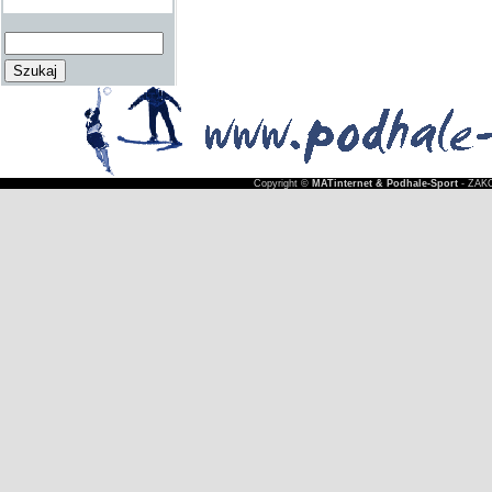
Copyright ©
MATinternet & Podhale-Sport
- ZAKO