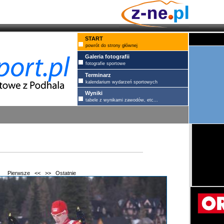
START
powrót do strony głównej
Galeria fotografii
fotografie sportowe
Terminarz
kalendarium wydarzeń sportowych
Wyniki
tabele z wynikami zawodów, etc...
Pierwsze
<<
>>
Ostatnie