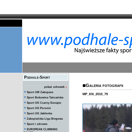
Podhale-Sport
Galeria fotografii
pokaż schowek
»
Sport UM Zakopane
MP_KN_2010_79
Sport Bukowina Tatrzańska
Sport UG Czarny Dunajec
Sport UG Poronin
Sport UG Jabłonka
Zakopiańska Liga Biegowa
Sport i zdrowie
EUROPEAN CLIMBING