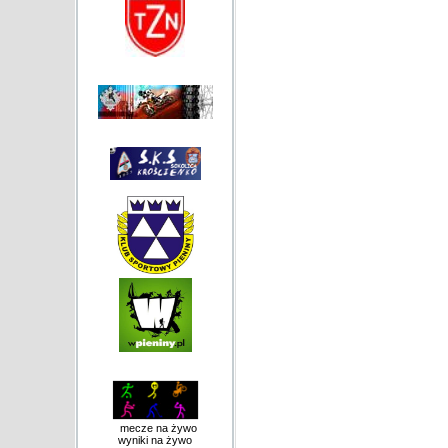
mecze na żywo
wyniki na żywo