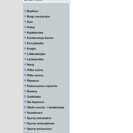
Biathlon
Biegi narciarskie
Dart
Hokej
Kajakarstwo
Konkurencje konne
Koszykówka
Kręgle
Lekkoatletyka
Łyżwiarstwo
Narty
Piłka nożna
Piłka ręczna
Pływanie
Podnoszenie ciężarów
Rowery
Siatkówka
Ski-Alpinizm
Skoki narciar. i kombinacja
Snowboard
Sporty extremalne
Sporty motocyklowe
Sporty pożarnicze