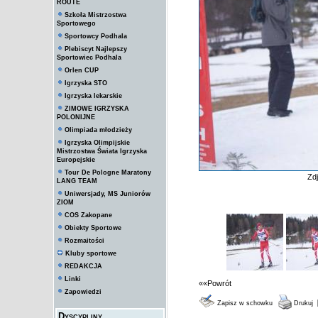
ROUTE
Szkoła Mistrzostwa
Sportowego
Sportowcy Podhala
Plebiscyt Najlepszy
Sportowiec Podhala
Orlen CUP
Igrzyska STO
Igrzyska lekarskie
ZIMOWE IGRZYSKA
POLONIJNE
Olimpiada młodzieży
Igrzyska Olimpijskie
Mistrzostwa Świata Igrzyska
Europejskie
Tour De Pologne Maratony
Zd
LANG TEAM
Uniwersjady, MS Juniorów
ZIOM
COS Zakopane
Obiekty Sportowe
Rozmaitości
Kluby sportowe
REDAKCJA
Linki
««Powrót
Zapowiedzi
Zapisz w schowku
Drukuj
Dyscypliny