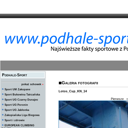
Podhale-Sport
Galeria fotografii
pokaż schowek
»
Sport UM Zakopane
Lotos_Cup_KN_14
Sport Bukowina Tatrzańska
Pierwsze
<
Sport UG Czarny Dunajec
Sport UG Poronin
Sport UG Jabłonka
Zakopiańska Liga Biegowa
Sport i zdrowie
EUROPEAN CLIMBING