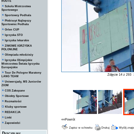
ROUTE
Szkoła Mistrzostwa
Sportowego
Sportowcy Podhala
Plebiscyt Najlepszy
Sportowiec Podhala
Orlen CUP
Igrzyska STO
Igrzyska lekarskie
ZIMOWE IGRZYSKA
POLONIJNE
Olimpiada młodzieży
Igrzyska Olimpijskie
Mistrzostwa Świata Igrzyska
Europejskie
Tour De Pologne Maratony
Zdjęcie 14 z 293 
LANG TEAM
Uniwersjady, MS Juniorów
ZIOM
COS Zakopane
Obiekty Sportowe
Rozmaitości
Kluby sportowe
REDAKCJA
Linki
««Powrót
Zapowiedzi
Zapisz w schowku
Drukuj
Wyślij zna
Dyscypliny