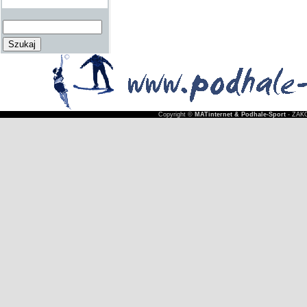
Copyright ©
MATinternet & Podhale-Sport
- ZAKO