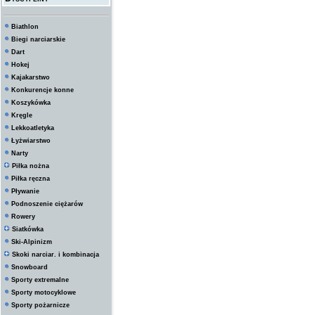
Biathlon
Biegi narciarskie
Dart
Hokej
Kajakarstwo
Konkurencje konne
Koszykówka
Kręgle
Lekkoatletyka
Łyżwiarstwo
Narty
Piłka nożna
Piłka ręczna
Pływanie
Podnoszenie ciężarów
Rowery
Siatkówka
Ski-Alpinizm
Skoki narciar. i kombinacja
Snowboard
Sporty extremalne
Sporty motocyklowe
Sporty pożarnicze