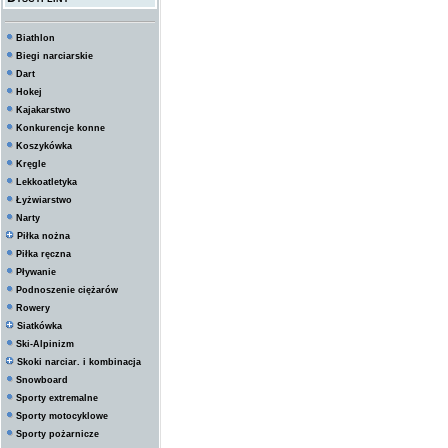
Biathlon
Biegi narciarskie
Dart
Hokej
Kajakarstwo
Konkurencje konne
Koszykówka
Kręgle
Lekkoatletyka
Łyżwiarstwo
Narty
Piłka nożna
Piłka ręczna
Pływanie
Podnoszenie ciężarów
Rowery
Siatkówka
Ski-Alpinizm
Skoki narciar. i kombinacja
Snowboard
Sporty extremalne
Sporty motocyklowe
Sporty pożarnicze