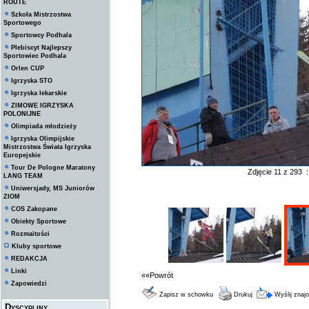
ROUTE
Szkoła Mistrzostwa
Sportowego
Sportowcy Podhala
Plebiscyt Najlepszy
Sportowiec Podhala
Orlen CUP
Igrzyska STO
Igrzyska lekarskie
ZIMOWE IGRZYSKA
POLONIJNE
Olimpiada młodzieży
Igrzyska Olimpijskie
Mistrzostwa Świata Igrzyska
Europejskie
Tour De Pologne Maratony
Zdjęcie 11 z 293 
LANG TEAM
Uniwersjady, MS Juniorów
ZIOM
COS Zakopane
Obiekty Sportowe
Rozmaitości
Kluby sportowe
REDAKCJA
Linki
««Powrót
Zapowiedzi
Zapisz w schowku
Drukuj
Wyślij zna
Dyscypliny