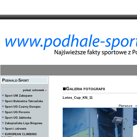
Podhale-Sport
Galeria fotografii
pokaż schowek
»
Sport UM Zakopane
Lotos_Cup_KN_11
Sport Bukowina Tatrzańska
Pierwsze
<
Sport UG Czarny Dunajec
Sport UG Poronin
Sport UG Jabłonka
Zakopiańska Liga Biegowa
Sport i zdrowie
EUROPEAN CLIMBING