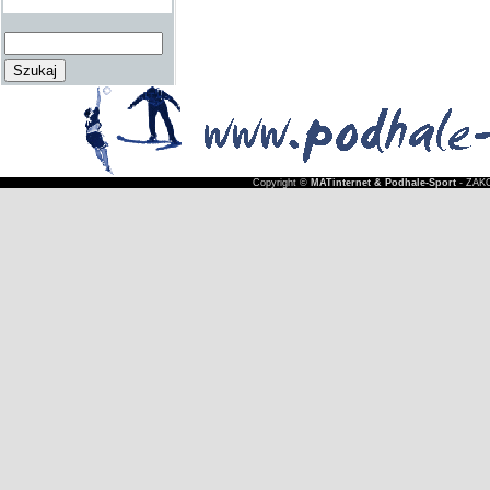
Copyright ©
MATinternet & Podhale-Sport
- ZAKO