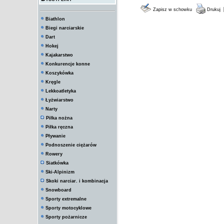
Zapisz w schowku
Drukuj
Biathlon
Biegi narciarskie
Dart
Hokej
Kajakarstwo
Konkurencje konne
Koszykówka
Kręgle
Lekkoatletyka
Łyżwiarstwo
Narty
Piłka nożna
Piłka ręczna
Pływanie
Podnoszenie ciężarów
Rowery
Siatkówka
Ski-Alpinizm
Skoki narciar. i kombinacja
Snowboard
Sporty extremalne
Sporty motocyklowe
Sporty pożarnicze