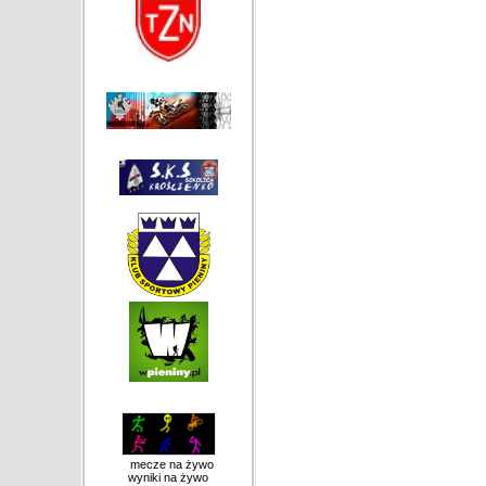
mecze na żywo
wyniki na żywo