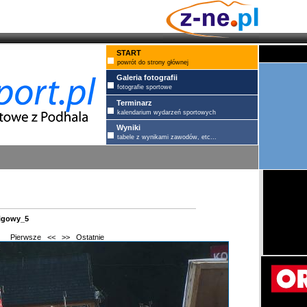
START
powrót do strony głównej
Galeria fotografii
fotografie sportowe
Terminarz
kalendarium wydarzeń sportowych
Wyniki
tabele z wynikami zawodów, etc...
cigowy_5
Pierwsze
<<
>>
Ostatnie