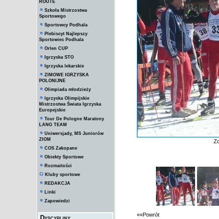
ROUTE
Szkoła Mistrzostwa
Sportowego
Sportowcy Podhala
Plebiscyt Najlepszy
Sportowiec Podhala
Orlen CUP
Igrzyska STO
Igrzyska lekarskie
ZIMOWE IGRZYSKA
POLONIJNE
Olimpiada młodzieży
Igrzyska Olimpijskie
Mistrzostwa Świata Igrzyska
Europejskie
Tour De Pologne Maratony
LANG TEAM
Uniwersjady, MS Juniorów
ZIOM
Zd
COS Zakopane
Obiekty Sportowe
Rozmaitości
Kluby sportowe
REDAKCJA
Linki
Zapowiedzi
««Powrót
Dyscypliny