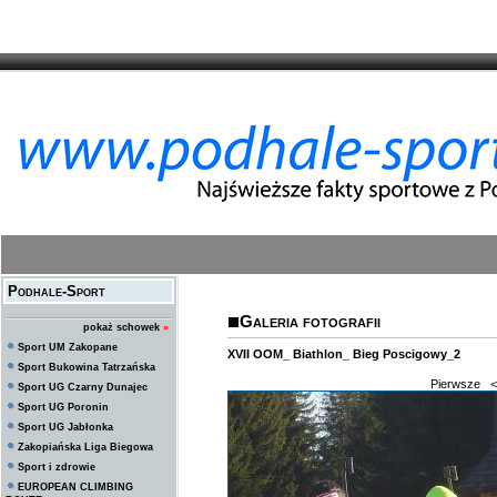
Podhale-Sport
Galeria fotografii
pokaż schowek
»
Sport UM Zakopane
XVII OOM_ Biathlon_ Bieg Poscigowy_2
Sport Bukowina Tatrzańska
Pierwsze
<
Sport UG Czarny Dunajec
Sport UG Poronin
Sport UG Jabłonka
Zakopiańska Liga Biegowa
Sport i zdrowie
EUROPEAN CLIMBING