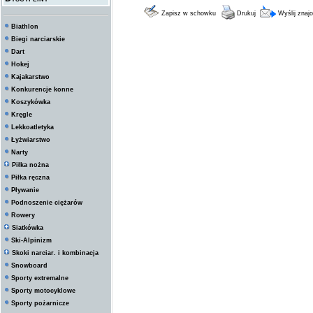
Zapisz w schowku
Drukuj
Wyślij zna
Biathlon
Biegi narciarskie
Dart
Hokej
Kajakarstwo
Konkurencje konne
Koszykówka
Kręgle
Lekkoatletyka
Łyżwiarstwo
Narty
Piłka nożna
Piłka ręczna
Pływanie
Podnoszenie ciężarów
Rowery
Siatkówka
Ski-Alpinizm
Skoki narciar. i kombinacja
Snowboard
Sporty extremalne
Sporty motocyklowe
Sporty pożarnicze