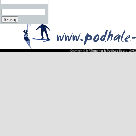
Copyright ©
MATinternet & Podhale-Sport
- ZAKO