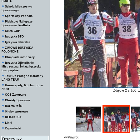
ROUTE
Szkoła Mistrzostwa
Sportowego
Sportowcy Podhala
Plebiscyt Najlepszy
Sportowiec Podhala
Orlen CUP
Igrzyska STO
Igrzyska lekarskie
ZIMOWE IGRZYSKA
POLONIJNE
Olimpiada młodzieży
Igrzyska Olimpijskie
Mistrzostwa Świata Igrzyska
Europejskie
Tour De Pologne Maratony
LANG TEAM
Uniwersjady, MS Juniorów
ZIOM
Zdjęcie 2 z 160 
COS Zakopane
Obiekty Sportowe
Rozmaitości
Kluby sportowe
REDAKCJA
Linki
Zapowiedzi
««Powrót
Dyscypliny