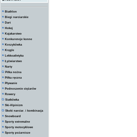
Biathlon
Biegi narciarskie
Dart
Hokej
Kajakarstwo
Konkurencje konne
Koszykówka
Kręgle
Lekkoatletyka
Łyżwiarstwo
Narty
Piłka nożna
Piłka ręczna
Pływanie
Podnoszenie ciężarów
Rowery
Siatkówka
Ski-Alpinizm
Skoki narciar. i kombinacja
Snowboard
Sporty extremalne
Sporty motocyklowe
Sporty pożarnicze