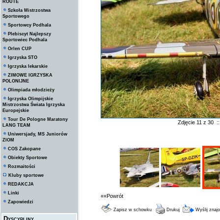
ROUTE
Szkoła Mistrzostwa
Sportowego
Sportowcy Podhala
Plebiscyt Najlepszy
Sportowiec Podhala
Orlen CUP
Igrzyska STO
Igrzyska lekarskie
ZIMOWE IGRZYSKA
POLONIJNE
Olimpiada młodzieży
Igrzyska Olimpijskie
Mistrzostwa Świata Igrzyska
Europejskie
Tour De Pologne Maratony
Zdjęcie 11 z 30 
LANG TEAM
Uniwersjady, MS Juniorów
ZIOM
COS Zakopane
Obiekty Sportowe
Rozmaitości
Kluby sportowe
REDAKCJA
Linki
««Powrót
Zapowiedzi
Zapisz w schowku
Drukuj
Wyślij zna
Dyscypliny