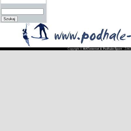
Copyright ©
MATinternet & Podhale-Sport
- ZAKO