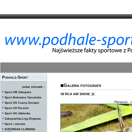
Podhale-Sport
Galeria fotografii
pokaż schowek
»
Sport UM Zakopane
VII RCA AIR SHOW_11
Sport Bukowina Tatrzańska
Pierwsze
<
Sport UG Czarny Dunajec
Sport UG Poronin
Sport UG Jabłonka
Zakopiańska Liga Biegowa
Sport i zdrowie
EUROPEAN CLIMBING