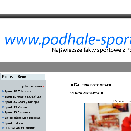
Podhale-Sport
Galeria fotografii
pokaż schowek
»
Sport UM Zakopane
VII RCA AIR SHOW_8
Sport Bukowina Tatrzańska
Pierwsze
<
Sport UG Czarny Dunajec
Sport UG Poronin
Sport UG Jabłonka
Zakopiańska Liga Biegowa
Sport i zdrowie
EUROPEAN CLIMBING