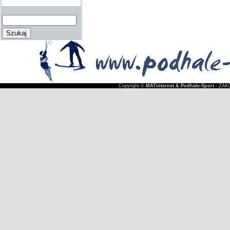
Copyright ©
MATinternet & Podhale-Sport
- ZAKO