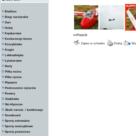
Biathlon
Biegi narciarskie
Dart
Hokej
Kajakarstwo
««Powrót
Konkurencje konne
Zapisz w schowku
Drukuj
Wyś
Koszykówka
Kręgle
Lekkoatletyka
Łyżwiarstwo
Narty
Piłka nożna
Piłka ręczna
Pływanie
Podnoszenie ciężarów
Rowery
Siatkówka
Ski-Alpinizm
Skoki narciar. i kombinacja
Snowboard
Sporty extremalne
Sporty motocyklowe
Sporty pożarnicze