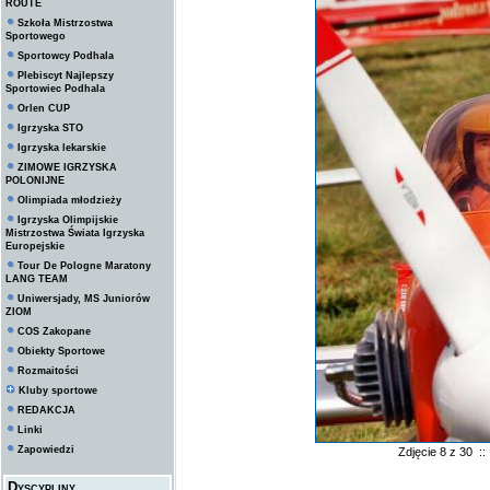
ROUTE
Szkoła Mistrzostwa
Sportowego
Sportowcy Podhala
Plebiscyt Najlepszy
Sportowiec Podhala
Orlen CUP
Igrzyska STO
Igrzyska lekarskie
ZIMOWE IGRZYSKA
POLONIJNE
Olimpiada młodzieży
Igrzyska Olimpijskie
Mistrzostwa Świata Igrzyska
Europejskie
Tour De Pologne Maratony
LANG TEAM
Uniwersjady, MS Juniorów
ZIOM
COS Zakopane
Obiekty Sportowe
Rozmaitości
Kluby sportowe
REDAKCJA
Linki
Zapowiedzi
Zdjęcie 8 z 30 :
Dyscypliny