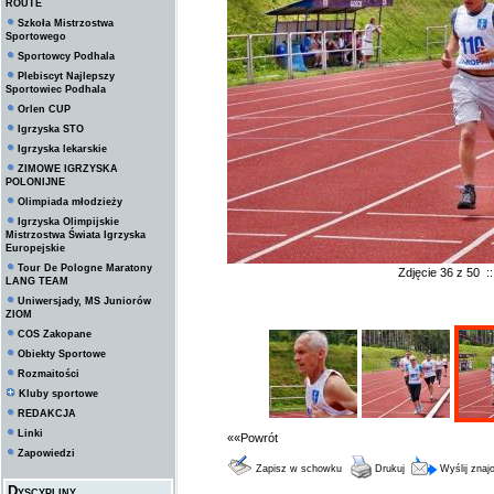
ROUTE
Szkoła Mistrzostwa
Sportowego
Sportowcy Podhala
Plebiscyt Najlepszy
Sportowiec Podhala
Orlen CUP
Igrzyska STO
Igrzyska lekarskie
ZIMOWE IGRZYSKA
POLONIJNE
Olimpiada młodzieży
Igrzyska Olimpijskie
Mistrzostwa Świata Igrzyska
Europejskie
Tour De Pologne Maratony
Zdjęcie 36 z 50 
LANG TEAM
Uniwersjady, MS Juniorów
ZIOM
COS Zakopane
Obiekty Sportowe
Rozmaitości
Kluby sportowe
REDAKCJA
Linki
««Powrót
Zapowiedzi
Zapisz w schowku
Drukuj
Wyślij zna
Dyscypliny