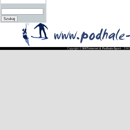
Copyright ©
MATinternet & Podhale-Sport
- ZAKO