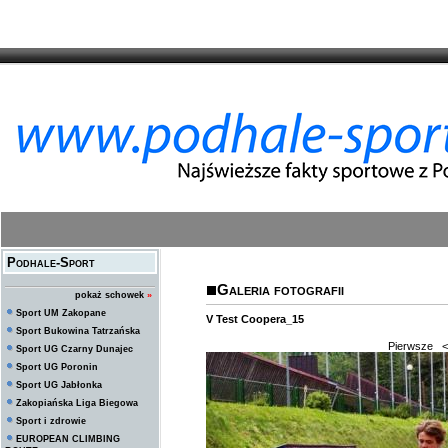
Podhale-Sport
Galeria fotografii
pokaż schowek
»
Sport UM Zakopane
V Test Coopera_15
Sport Bukowina Tatrzańska
Pierwsze
<
Sport UG Czarny Dunajec
Sport UG Poronin
Sport UG Jabłonka
Zakopiańska Liga Biegowa
Sport i zdrowie
EUROPEAN CLIMBING