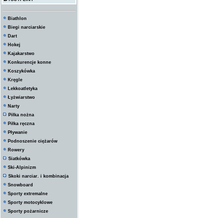
Biathlon
Biegi narciarskie
Dart
Hokej
Kajakarstwo
Konkurencje konne
Koszykówka
Kręgle
Lekkoatletyka
Łyżwiarstwo
Narty
Piłka nożna
Piłka ręczna
Pływanie
Podnoszenie ciężarów
Rowery
Siatkówka
Ski-Alpinizm
Skoki narciar. i kombinacja
Snowboard
Sporty extremalne
Sporty motocyklowe
Sporty pożarnicze