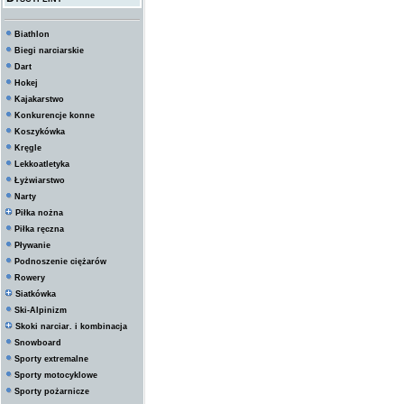
Biathlon
Biegi narciarskie
Dart
Hokej
Kajakarstwo
Konkurencje konne
Koszykówka
Kręgle
Lekkoatletyka
Łyżwiarstwo
Narty
Piłka nożna
Piłka ręczna
Pływanie
Podnoszenie ciężarów
Rowery
Siatkówka
Ski-Alpinizm
Skoki narciar. i kombinacja
Snowboard
Sporty extremalne
Sporty motocyklowe
Sporty pożarnicze