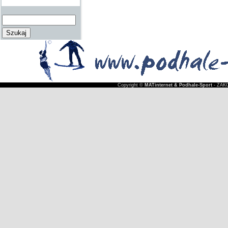
Copyright ©
MATinternet & Podhale-Sport
- ZAKO