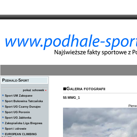
Podhale-Sport
Galeria fotografii
pokaż schowek
»
Sport UM Zakopane
55 MWG_1
Sport Bukowina Tatrzańska
Pier
Sport UG Czarny Dunajec
Sport UG Poronin
Sport UG Jabłonka
Zakopiańska Liga Biegowa
Sport i zdrowie
EUROPEAN CLIMBING