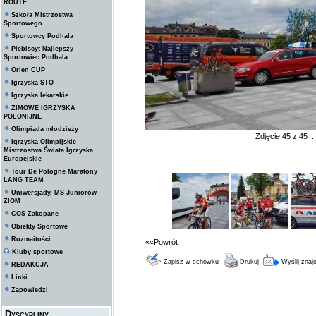
ROUTE
Szkoła Mistrzostwa
Sportowego
Sportowcy Podhala
Plebiscyt Najlepszy
Sportowiec Podhala
Orlen CUP
Igrzyska STO
Igrzyska lekarskie
ZIMOWE IGRZYSKA
POLONIJNE
Olimpiada młodzieży
Zdjęcie 45 z 45 
Igrzyska Olimpijskie
Mistrzostwa Świata Igrzyska
Europejskie
Tour De Pologne Maratony
LANG TEAM
Uniwersjady, MS Juniorów
ZIOM
COS Zakopane
Obiekty Sportowe
Rozmaitości
««Powrót
Kluby sportowe
Zapisz w schowku
Drukuj
Wyślij zna
REDAKCJA
Linki
Zapowiedzi
Dyscypliny