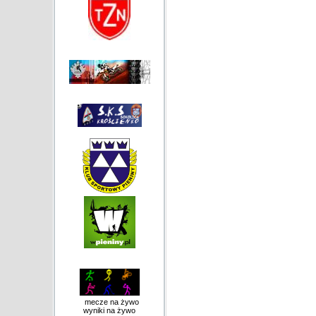
mecze na żywo
wyniki na żywo