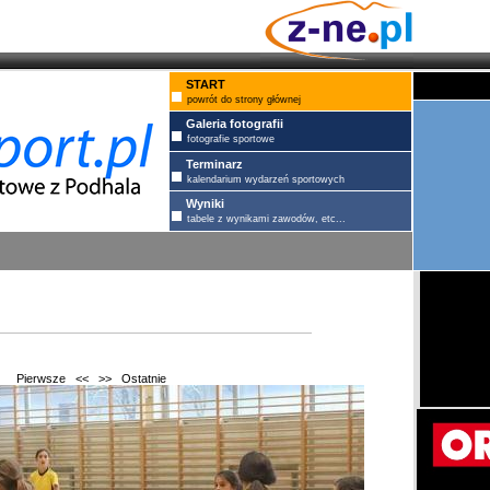
START
powrót do strony głównej
Galeria fotografii
fotografie sportowe
Terminarz
kalendarium wydarzeń sportowych
Wyniki
tabele z wynikami zawodów, etc...
Pierwsze
<<
>>
Ostatnie