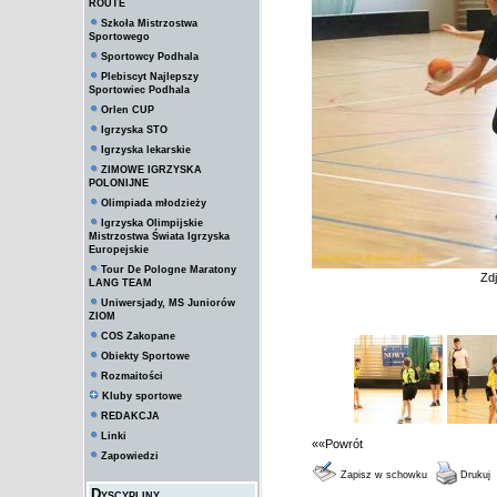
ROUTE
Szkoła Mistrzostwa
Sportowego
Sportowcy Podhala
Plebiscyt Najlepszy
Sportowiec Podhala
Orlen CUP
Igrzyska STO
Igrzyska lekarskie
ZIMOWE IGRZYSKA
POLONIJNE
Olimpiada młodzieży
Igrzyska Olimpijskie
Mistrzostwa Świata Igrzyska
Europejskie
Tour De Pologne Maratony
Zd
LANG TEAM
Uniwersjady, MS Juniorów
ZIOM
COS Zakopane
Obiekty Sportowe
Rozmaitości
Kluby sportowe
REDAKCJA
Linki
««Powrót
Zapowiedzi
Zapisz w schowku
Drukuj
Dyscypliny