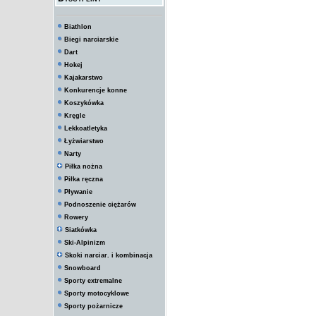
Biathlon
Biegi narciarskie
Dart
Hokej
Kajakarstwo
Konkurencje konne
Koszykówka
Kręgle
Lekkoatletyka
Łyżwiarstwo
Narty
Piłka nożna
Piłka ręczna
Pływanie
Podnoszenie ciężarów
Rowery
Siatkówka
Ski-Alpinizm
Skoki narciar. i kombinacja
Snowboard
Sporty extremalne
Sporty motocyklowe
Sporty pożarnicze