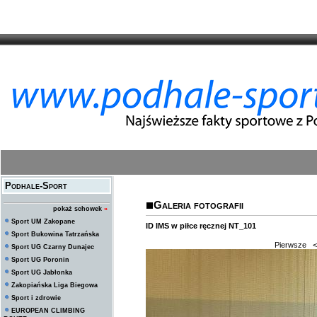
Podhale-Sport
Galeria fotografii
pokaż schowek
»
Sport UM Zakopane
ID IMS w piłce ręcznej NT_101
Sport Bukowina Tatrzańska
Pierwsze
<
Sport UG Czarny Dunajec
Sport UG Poronin
Sport UG Jabłonka
Zakopiańska Liga Biegowa
Sport i zdrowie
EUROPEAN CLIMBING