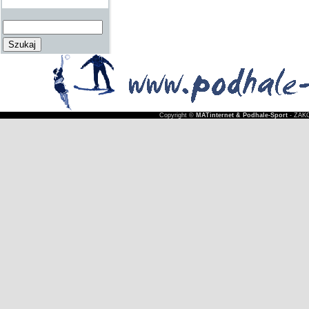
Copyright ©
MATinternet & Podhale-Sport
- ZAKO