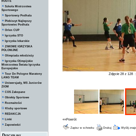
ROUTE
Szkoła Mistrzostwa
Sportowego
Sportowcy Podhala
Plebiscyt Najlepszy
Sportowiec Podhala
Orlen CUP
Igrzyska STO
Igrzyska lekarskie
ZIMOWE IGRZYSKA
POLONIJNE
Olimpiada młodzieży
Igrzyska Olimpijskie
Mistrzostwa Świata Igrzyska
Europejskie
Zdjęcie 28 z 128 
Tour De Pologne Maratony
LANG TEAM
Uniwersjady, MS Juniorów
ZIOM
COS Zakopane
Obiekty Sportowe
Rozmaitości
Kluby sportowe
REDAKCJA
««Powrót
Linki
Zapowiedzi
Zapisz w schowku
Drukuj
Wyślij zna
Dyscypliny