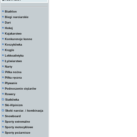
Biathlon
Biegi narciarskie
Dart
Hokej
Kajakarstwo
Konkurencje konne
Koszykówka
Kręgle
Lekkoatletyka
Łyżwiarstwo
Narty
Piłka nożna
Piłka ręczna
Pływanie
Podnoszenie ciężarów
Rowery
Siatkówka
Ski-Alpinizm
Skoki narciar. i kombinacja
Snowboard
Sporty extremalne
Sporty motocyklowe
Sporty pożarnicze