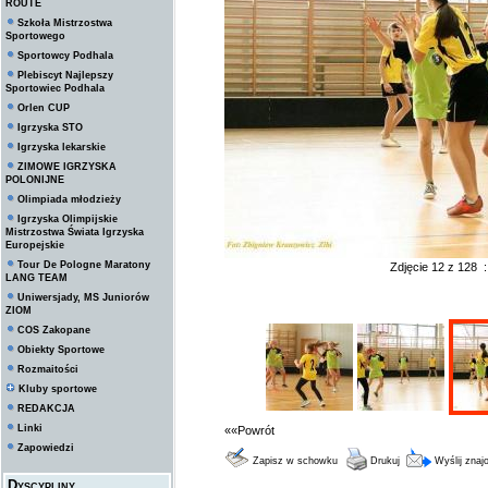
ROUTE
Szkoła Mistrzostwa
Sportowego
Sportowcy Podhala
Plebiscyt Najlepszy
Sportowiec Podhala
Orlen CUP
Igrzyska STO
Igrzyska lekarskie
ZIMOWE IGRZYSKA
POLONIJNE
Olimpiada młodzieży
Igrzyska Olimpijskie
Mistrzostwa Świata Igrzyska
Europejskie
Tour De Pologne Maratony
Zdjęcie 12 z 128 
LANG TEAM
Uniwersjady, MS Juniorów
ZIOM
COS Zakopane
Obiekty Sportowe
Rozmaitości
Kluby sportowe
REDAKCJA
Linki
««Powrót
Zapowiedzi
Zapisz w schowku
Drukuj
Wyślij zna
Dyscypliny