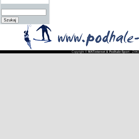
Copyright ©
MATinternet & Podhale-Sport
- ZAKO