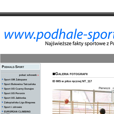
Podhale-Sport
Galeria fotografii
pokaż schowek
»
Sport UM Zakopane
ID IMS w piłce ręcznej NT_117
Sport Bukowina Tatrzańska
Pierwsze
<
Sport UG Czarny Dunajec
Sport UG Poronin
Sport UG Jabłonka
Zakopiańska Liga Biegowa
Sport i zdrowie
EUROPEAN CLIMBING