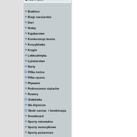
Biathlon
Biegi narciarskie
Dart
Hokej
Kajakarstwo
Konkurencje konne
Koszykówka
Kręgle
Lekkoatletyka
Łyżwiarstwo
Narty
Piłka nożna
Piłka ręczna
Pływanie
Podnoszenie ciężarów
Rowery
Siatkówka
Ski-Alpinizm
Skoki narciar. i kombinacja
Snowboard
Sporty extremalne
Sporty motocyklowe
Sporty pożarnicze