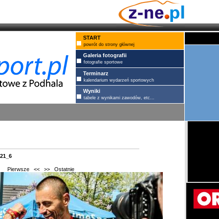
START
powrót do strony głównej
Galeria fotografii
fotografie sportowe
Terminarz
kalendarium wydarzeń sportowych
Wyniki
tabele z wynikami zawodów, etc...
21_6
Pierwsze
<<
>>
Ostatnie