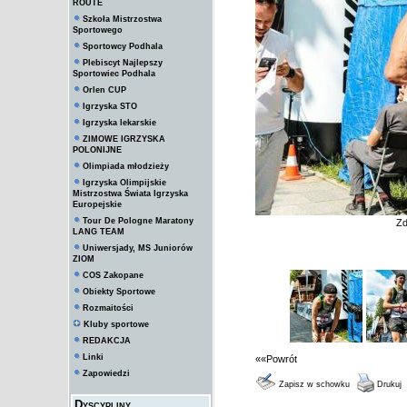
ROUTE
Szkoła Mistrzostwa
Sportowego
Sportowcy Podhala
Plebiscyt Najlepszy
Sportowiec Podhala
Orlen CUP
Igrzyska STO
Igrzyska lekarskie
ZIMOWE IGRZYSKA
POLONIJNE
Olimpiada młodzieży
Igrzyska Olimpijskie
Mistrzostwa Świata Igrzyska
Europejskie
Tour De Pologne Maratony
Zd
LANG TEAM
Uniwersjady, MS Juniorów
ZIOM
COS Zakopane
Obiekty Sportowe
Rozmaitości
Kluby sportowe
REDAKCJA
Linki
««Powrót
Zapowiedzi
Zapisz w schowku
Drukuj
Dyscypliny