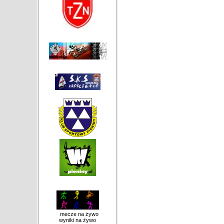
mecze na żywo
wyniki na żywo