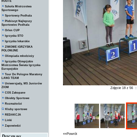
ROUTE
Szkoła Mistrzostwa
Sportowego
Sportowcy Podhala
Plebiscyt Najlepszy
Sportowiec Podhala
Orlen CUP
Igrzyska STO
Igrzyska lekarskie
ZIMOWE IGRZYSKA
POLONIJNE
Olimpiada młodzieży
Igrzyska Olimpijskie
Mistrzostwa Świata Igrzyska
Europejskie
Tour De Pologne Maratony
LANG TEAM
Uniwersjady, MS Juniorów
ZIOM
Zdjęcie 18 z 56 
COS Zakopane
Obiekty Sportowe
Rozmaitości
Kluby sportowe
REDAKCJA
Linki
Zapowiedzi
««Powrót
Dyscypliny