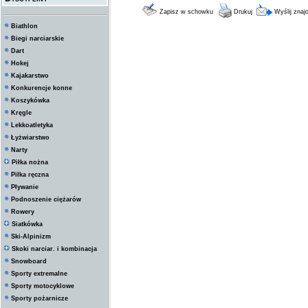
Zapisz w schowku
Drukuj
Wyślij zna
Biathlon
Biegi narciarskie
Dart
Hokej
Kajakarstwo
Konkurencje konne
Koszykówka
Kręgle
Lekkoatletyka
Łyżwiarstwo
Narty
Piłka nożna
Piłka ręczna
Pływanie
Podnoszenie ciężarów
Rowery
Siatkówka
Ski-Alpinizm
Skoki narciar. i kombinacja
Snowboard
Sporty extremalne
Sporty motocyklowe
Sporty pożarnicze