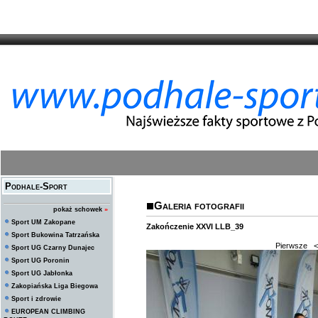
Podhale-Sport
Galeria fotografii
pokaż schowek
»
Sport UM Zakopane
Zakończenie XXVI LLB_39
Sport Bukowina Tatrzańska
Pierwsze
<
Sport UG Czarny Dunajec
Sport UG Poronin
Sport UG Jabłonka
Zakopiańska Liga Biegowa
Sport i zdrowie
EUROPEAN CLIMBING