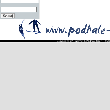
Copyright ©
MATinternet & Podhale-Sport
- ZAKO