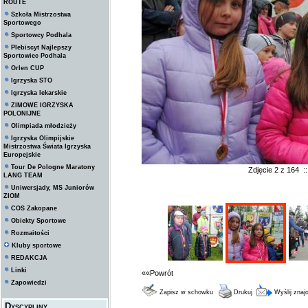
ROUTE
Szkoła Mistrzostwa
Sportowego
Sportowcy Podhala
Plebiscyt Najlepszy
Sportowiec Podhala
Orlen CUP
Igrzyska STO
Igrzyska lekarskie
ZIMOWE IGRZYSKA
POLONIJNE
Olimpiada młodzieży
Igrzyska Olimpijskie
Mistrzostwa Świata Igrzyska
Europejskie
Tour De Pologne Maratony
Zdjęcie 2 z 164 
LANG TEAM
Uniwersjady, MS Juniorów
ZIOM
COS Zakopane
Obiekty Sportowe
Rozmaitości
Kluby sportowe
REDAKCJA
Linki
««Powrót
Zapowiedzi
Zapisz w schowku
Drukuj
Wyślij zna
Dyscypliny