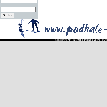
Copyright ©
MATinternet & Podhale-Sport
- ZAKO