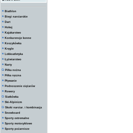
Biathlon
Biegi narciarskie
Dart
Hokej
Kajakarstwo
Konkurencje konne
Koszykówka
Kręgle
Lekkoatletyka
Łyżwiarstwo
Narty
Piłka nożna
Piłka ręczna
Pływanie
Podnoszenie ciężarów
Rowery
Siatkówka
Ski-Alpinizm
Skoki narciar. i kombinacja
Snowboard
Sporty extremalne
Sporty motocyklowe
Sporty pożarnicze