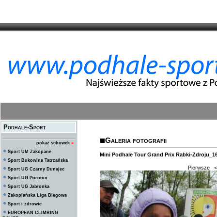
Podhale-Sport
Galeria fotografii
pokaż schowek
»
Sport UM Zakopane
Mini Podhale Tour Grand Prix Rabki-Zdroju_1
Sport Bukowina Tatrzańska
Pierwsze
<
Sport UG Czarny Dunajec
Sport UG Poronin
Sport UG Jabłonka
Zakopiańska Liga Biegowa
Sport i zdrowie
EUROPEAN CLIMBING