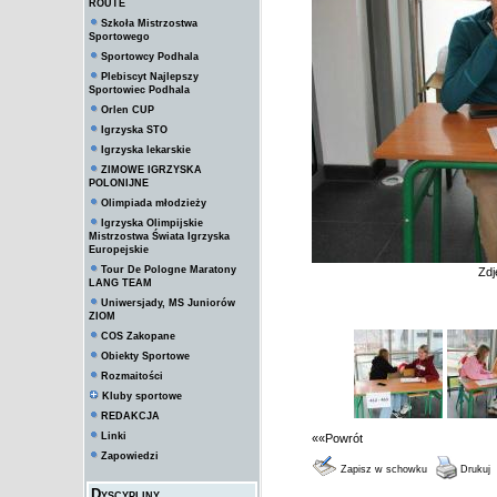
ROUTE
Szkoła Mistrzostwa
Sportowego
Sportowcy Podhala
Plebiscyt Najlepszy
Sportowiec Podhala
Orlen CUP
Igrzyska STO
Igrzyska lekarskie
ZIMOWE IGRZYSKA
POLONIJNE
Olimpiada młodzieży
Igrzyska Olimpijskie
Mistrzostwa Świata Igrzyska
Europejskie
Tour De Pologne Maratony
Zdj
LANG TEAM
Uniwersjady, MS Juniorów
ZIOM
COS Zakopane
Obiekty Sportowe
Rozmaitości
Kluby sportowe
REDAKCJA
Linki
««Powrót
Zapowiedzi
Zapisz w schowku
Drukuj
Dyscypliny