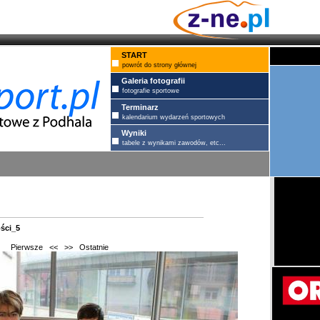
START
powrót do strony głównej
Galeria fotografii
fotografie sportowe
Terminarz
kalendarium wydarzeń sportowych
Wyniki
tabele z wynikami zawodów, etc...
ości_5
Pierwsze
<<
>>
Ostatnie