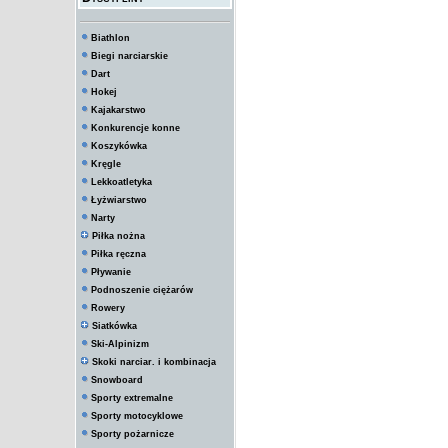
Biathlon
Biegi narciarskie
Dart
Hokej
Kajakarstwo
Konkurencje konne
Koszykówka
Kręgle
Lekkoatletyka
Łyżwiarstwo
Narty
Piłka nożna
Piłka ręczna
Pływanie
Podnoszenie ciężarów
Rowery
Siatkówka
Ski-Alpinizm
Skoki narciar. i kombinacja
Snowboard
Sporty extremalne
Sporty motocyklowe
Sporty pożarnicze