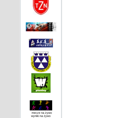
mecze na żywo
wyniki na żywo