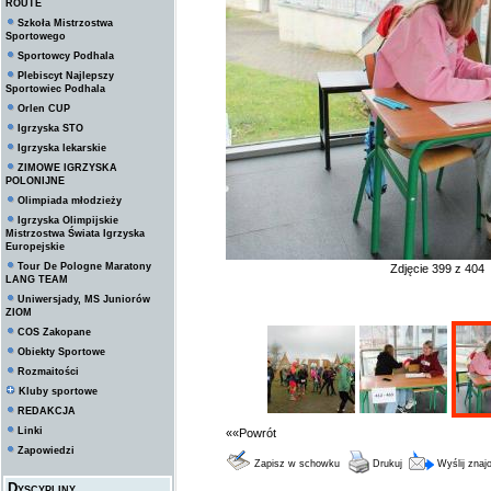
ROUTE
Szkoła Mistrzostwa
Sportowego
Sportowcy Podhala
Plebiscyt Najlepszy
Sportowiec Podhala
Orlen CUP
Igrzyska STO
Igrzyska lekarskie
ZIMOWE IGRZYSKA
POLONIJNE
Olimpiada młodzieży
Igrzyska Olimpijskie
Mistrzostwa Świata Igrzyska
Europejskie
Tour De Pologne Maratony
Zdjęcie 399 z 404
LANG TEAM
Uniwersjady, MS Juniorów
ZIOM
COS Zakopane
Obiekty Sportowe
Rozmaitości
Kluby sportowe
REDAKCJA
Linki
««Powrót
Zapowiedzi
Zapisz w schowku
Drukuj
Wyślij zna
Dyscypliny