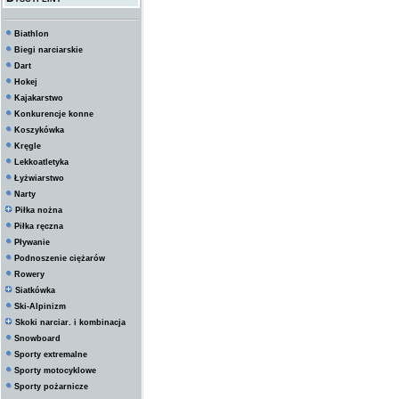
Biathlon
Biegi narciarskie
Dart
Hokej
Kajakarstwo
Konkurencje konne
Koszykówka
Kręgle
Lekkoatletyka
Łyżwiarstwo
Narty
Piłka nożna
Piłka ręczna
Pływanie
Podnoszenie ciężarów
Rowery
Siatkówka
Ski-Alpinizm
Skoki narciar. i kombinacja
Snowboard
Sporty extremalne
Sporty motocyklowe
Sporty pożarnicze