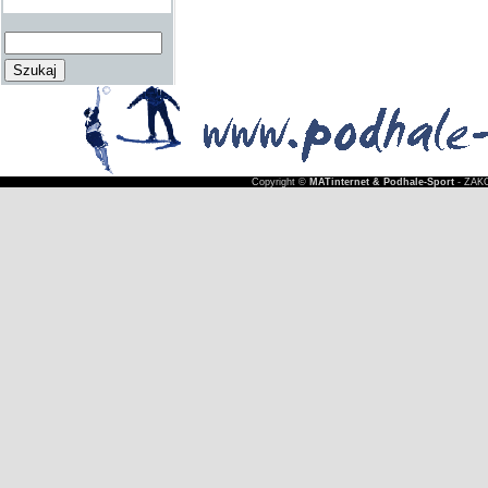
Copyright ©
MATinternet & Podhale-Sport
- ZAKO