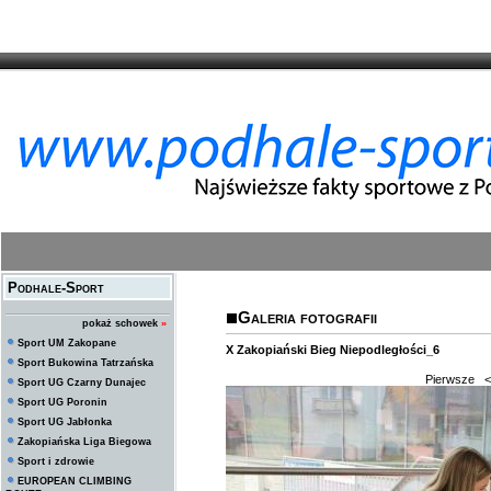
Podhale-Sport
Galeria fotografii
pokaż schowek
»
Sport UM Zakopane
X Zakopiański Bieg Niepodległości_6
Sport Bukowina Tatrzańska
Pierwsze
<
Sport UG Czarny Dunajec
Sport UG Poronin
Sport UG Jabłonka
Zakopiańska Liga Biegowa
Sport i zdrowie
EUROPEAN CLIMBING