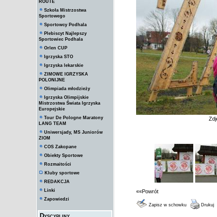
ROUTE
Szkoła Mistrzostwa
Sportowego
Sportowcy Podhala
Plebiscyt Najlepszy
Sportowiec Podhala
Orlen CUP
Igrzyska STO
Igrzyska lekarskie
ZIMOWE IGRZYSKA
POLONIJNE
Olimpiada młodzieży
Igrzyska Olimpijskie
Mistrzostwa Świata Igrzyska
Europejskie
Tour De Pologne Maratony
Zdj
LANG TEAM
Uniwersjady, MS Juniorów
ZIOM
COS Zakopane
Obiekty Sportowe
Rozmaitości
Kluby sportowe
REDAKCJA
Linki
««Powrót
Zapowiedzi
Zapisz w schowku
Drukuj
Dyscypliny