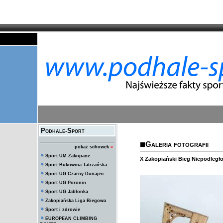
Podhale-Sport
Galeria fotografii
pokaż schowek
»
Sport UM Zakopane
X Zakopiański Bieg Niepodległ
Sport Bukowina Tatrzańska
Sport UG Czarny Dunajec
Sport UG Poronin
Sport UG Jabłonka
Zakopiańska Liga Biegowa
Sport i zdrowie
EUROPEAN CLIMBING