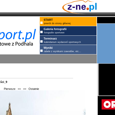
START
powrót do strony głównej
Galeria fotografii
fotografie sportowe
Terminarz
kalendarium wydarzeń sportowych
Wyniki
tabele z wynikami zawodów, etc...
ości_9
Pierwsze
<<
>>
Ostatnie