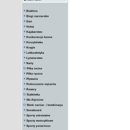
Biathlon
Biegi narciarskie
Dart
Hokej
Kajakarstwo
Konkurencje konne
Koszykówka
Kręgle
Lekkoatletyka
Łyżwiarstwo
Narty
Piłka nożna
Piłka ręczna
Pływanie
Podnoszenie ciężarów
Rowery
Siatkówka
Ski-Alpinizm
Skoki narciar. i kombinacja
Snowboard
Sporty extremalne
Sporty motocyklowe
Sporty pożarnicze