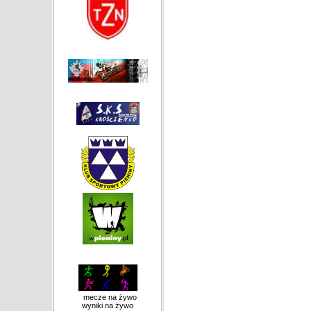
mecze na żywo
wyniki na żywo