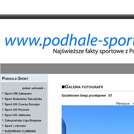
Podhale-Sport
Galeria fotografii
pokaż schowek
»
Sport UM Zakopane
Sztafetowe biegi przełajowe _57
Sport Bukowina Tatrzańska
Pierwsze
<
Sport UG Czarny Dunajec
Sport UG Poronin
Sport UG Jabłonka
Zakopiańska Liga Biegowa
Sport i zdrowie
EUROPEAN CLIMBING