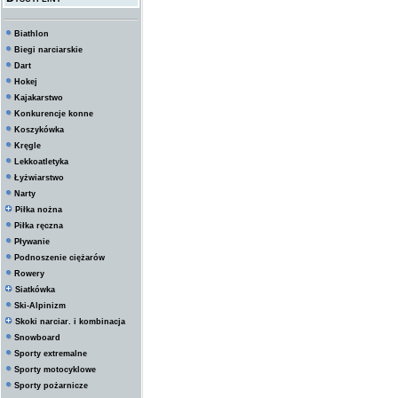
Biathlon
Biegi narciarskie
Dart
Hokej
Kajakarstwo
Konkurencje konne
Koszykówka
Kręgle
Lekkoatletyka
Łyżwiarstwo
Narty
Piłka nożna
Piłka ręczna
Pływanie
Podnoszenie ciężarów
Rowery
Siatkówka
Ski-Alpinizm
Skoki narciar. i kombinacja
Snowboard
Sporty extremalne
Sporty motocyklowe
Sporty pożarnicze