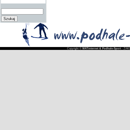
Copyright ©
MATinternet & Podhale-Sport
- ZAKO