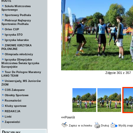
ROUTE
Szkoła Mistrzostwa
Sportowego
Sportowcy Podhala
Plebiscyt Najlepszy
Sportowiec Podhala
Orlen CUP
Igrzyska STO
Igrzyska lekarskie
ZIMOWE IGRZYSKA
POLONIJNE
Olimpiada młodzieży
Igrzyska Olimpijskie
Mistrzostwa Świata Igrzyska
Europejskie
Tour De Pologne Maratony
Zdjęcie 301 z 357
LANG TEAM
Uniwersjady, MS Juniorów
ZIOM
COS Zakopane
Obiekty Sportowe
Rozmaitości
Kluby sportowe
REDAKCJA
Linki
««Powrót
Zapowiedzi
Zapisz w schowku
Drukuj
Wyślij zna
Dyscypliny