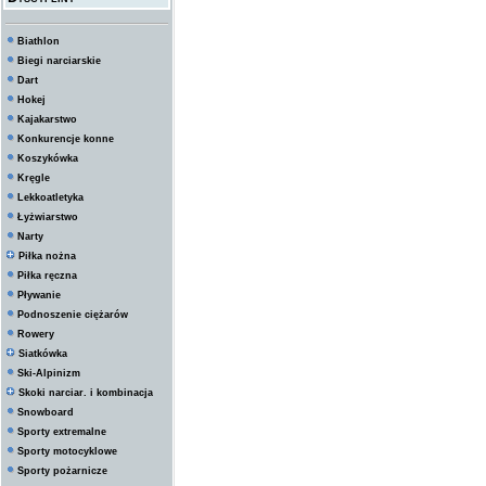
Biathlon
Biegi narciarskie
Dart
Hokej
Kajakarstwo
Konkurencje konne
Koszykówka
Kręgle
Lekkoatletyka
Łyżwiarstwo
Narty
Piłka nożna
Piłka ręczna
Pływanie
Podnoszenie ciężarów
Rowery
Siatkówka
Ski-Alpinizm
Skoki narciar. i kombinacja
Snowboard
Sporty extremalne
Sporty motocyklowe
Sporty pożarnicze