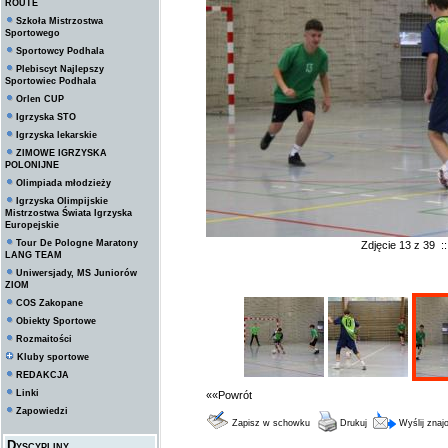
ROUTE
Szkoła Mistrzostwa
Sportowego
Sportowcy Podhala
Plebiscyt Najlepszy
Sportowiec Podhala
Orlen CUP
Igrzyska STO
Igrzyska lekarskie
ZIMOWE IGRZYSKA
POLONIJNE
Olimpiada młodzieży
Igrzyska Olimpijskie
Mistrzostwa Świata Igrzyska
Europejskie
Tour De Pologne Maratony
Zdjęcie 13 z 39 
LANG TEAM
Uniwersjady, MS Juniorów
ZIOM
COS Zakopane
Obiekty Sportowe
Rozmaitości
Kluby sportowe
REDAKCJA
Linki
««Powrót
Zapowiedzi
Zapisz w schowku
Drukuj
Wyślij zna
Dyscypliny