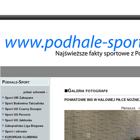
Podhale-Sport
Galeria fotografii
pokaż schowek
»
Sport UM Zakopane
POWIATOWE IMS W HALOWEJ PIŁCE NOŻNEJ
Sport Bukowina Tatrzańska
Pierwsze
<
Sport UG Czarny Dunajec
Sport UG Poronin
Sport UG Jabłonka
Zakopiańska Liga Biegowa
Sport i zdrowie
EUROPEAN CLIMBING