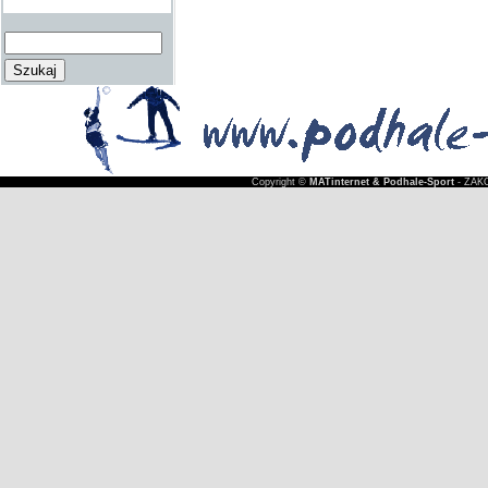
Copyright ©
MATinternet & Podhale-Sport
- ZAKO