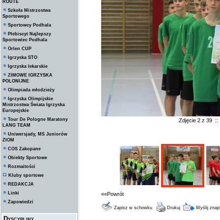
ROUTE
Szkoła Mistrzostwa
Sportowego
Sportowcy Podhala
Plebiscyt Najlepszy
Sportowiec Podhala
Orlen CUP
Igrzyska STO
Igrzyska lekarskie
ZIMOWE IGRZYSKA
POLONIJNE
Olimpiada młodzieży
Igrzyska Olimpijskie
Mistrzostwa Świata Igrzyska
Europejskie
Tour De Pologne Maratony
Zdjęcie 2 z 39 :
LANG TEAM
Uniwersjady, MS Juniorów
ZIOM
COS Zakopane
Obiekty Sportowe
Rozmaitości
Kluby sportowe
REDAKCJA
Linki
««Powrót
Zapowiedzi
Zapisz w schowku
Drukuj
Wyślij zna
Dyscypliny