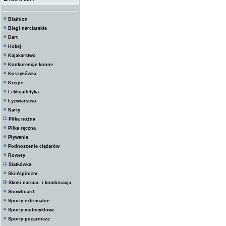
Biathlon
Biegi narciarskie
Dart
Hokej
Kajakarstwo
Konkurencje konne
Koszykówka
Kręgle
Lekkoatletyka
Łyżwiarstwo
Narty
Piłka nożna
Piłka ręczna
Pływanie
Podnoszenie ciężarów
Rowery
Siatkówka
Ski-Alpinizm
Skoki narciar. i kombinacja
Snowboard
Sporty extremalne
Sporty motocyklowe
Sporty pożarnicze