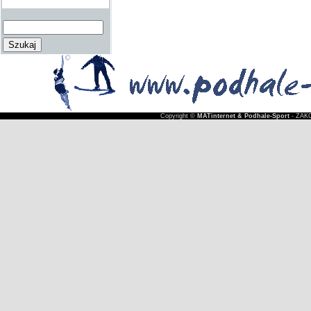
Copyright ©
MATinternet & Podhale-Sport
- ZAKO