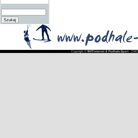
Copyright ©
MATinternet & Podhale-Sport
- ZAKO