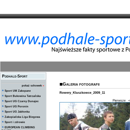
Podhale-Sport
Galeria fotografii
pokaż schowek
»
Sport UM Zakopane
Rowery_Kluszkowce_2009_11
Sport Bukowina Tatrzańska
Pierwsze
<
Sport UG Czarny Dunajec
Sport UG Poronin
Sport UG Jabłonka
Zakopiańska Liga Biegowa
Sport i zdrowie
EUROPEAN CLIMBING