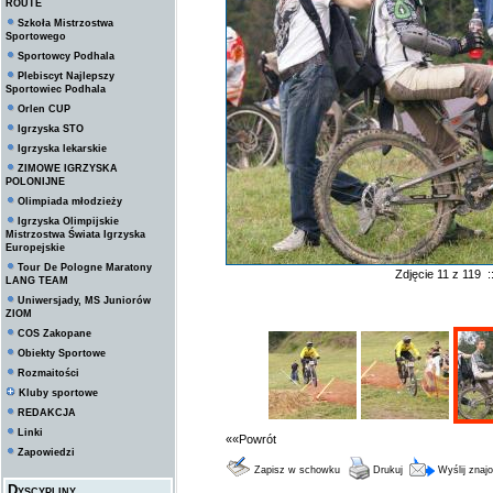
ROUTE
Szkoła Mistrzostwa
Sportowego
Sportowcy Podhala
Plebiscyt Najlepszy
Sportowiec Podhala
Orlen CUP
Igrzyska STO
Igrzyska lekarskie
ZIMOWE IGRZYSKA
POLONIJNE
Olimpiada młodzieży
Igrzyska Olimpijskie
Mistrzostwa Świata Igrzyska
Europejskie
Tour De Pologne Maratony
Zdjęcie 11 z 119 
LANG TEAM
Uniwersjady, MS Juniorów
ZIOM
COS Zakopane
Obiekty Sportowe
Rozmaitości
Kluby sportowe
REDAKCJA
Linki
««Powrót
Zapowiedzi
Zapisz w schowku
Drukuj
Wyślij zna
Dyscypliny