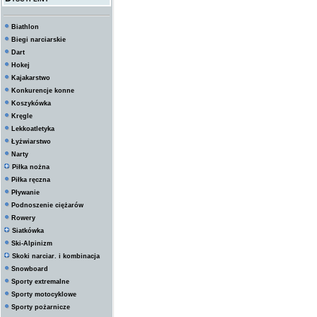
Biathlon
Biegi narciarskie
Dart
Hokej
Kajakarstwo
Konkurencje konne
Koszykówka
Kręgle
Lekkoatletyka
Łyżwiarstwo
Narty
Piłka nożna
Piłka ręczna
Pływanie
Podnoszenie ciężarów
Rowery
Siatkówka
Ski-Alpinizm
Skoki narciar. i kombinacja
Snowboard
Sporty extremalne
Sporty motocyklowe
Sporty pożarnicze