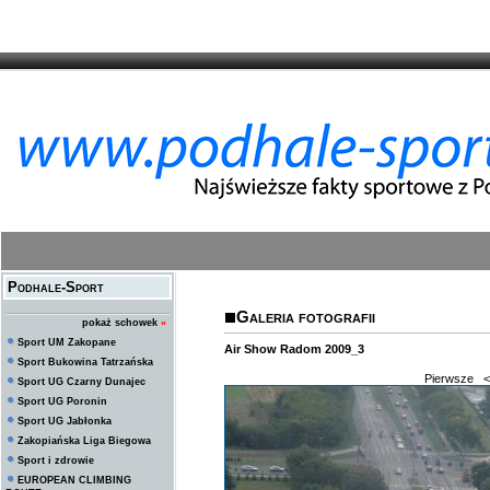
Podhale-Sport
Galeria fotografii
pokaż schowek
»
Sport UM Zakopane
Air Show Radom 2009_3
Sport Bukowina Tatrzańska
Pierwsze
<
Sport UG Czarny Dunajec
Sport UG Poronin
Sport UG Jabłonka
Zakopiańska Liga Biegowa
Sport i zdrowie
EUROPEAN CLIMBING