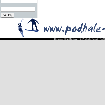
Copyright ©
MATinternet & Podhale-Sport
- ZAKO