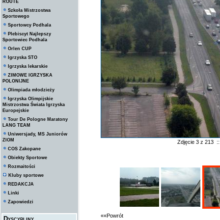
ROUTE
Szkoła Mistrzostwa
Sportowego
Sportowcy Podhala
Plebiscyt Najlepszy
Sportowiec Podhala
Orlen CUP
Igrzyska STO
Igrzyska lekarskie
ZIMOWE IGRZYSKA
POLONIJNE
Olimpiada młodzieży
Igrzyska Olimpijskie
Mistrzostwa Świata Igrzyska
Europejskie
Tour De Pologne Maratony
LANG TEAM
Uniwersjady, MS Juniorów
ZIOM
Zdjęcie 3 z 213 
COS Zakopane
Obiekty Sportowe
Rozmaitości
Kluby sportowe
REDAKCJA
Linki
Zapowiedzi
««Powrót
Dyscypliny