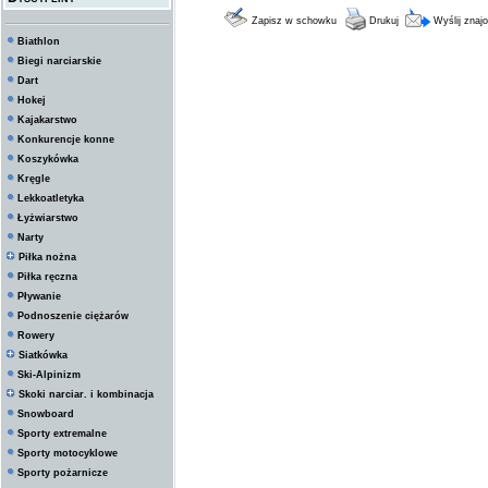
Zapisz w schowku
Drukuj
Wyślij zna
Biathlon
Biegi narciarskie
Dart
Hokej
Kajakarstwo
Konkurencje konne
Koszykówka
Kręgle
Lekkoatletyka
Łyżwiarstwo
Narty
Piłka nożna
Piłka ręczna
Pływanie
Podnoszenie ciężarów
Rowery
Siatkówka
Ski-Alpinizm
Skoki narciar. i kombinacja
Snowboard
Sporty extremalne
Sporty motocyklowe
Sporty pożarnicze