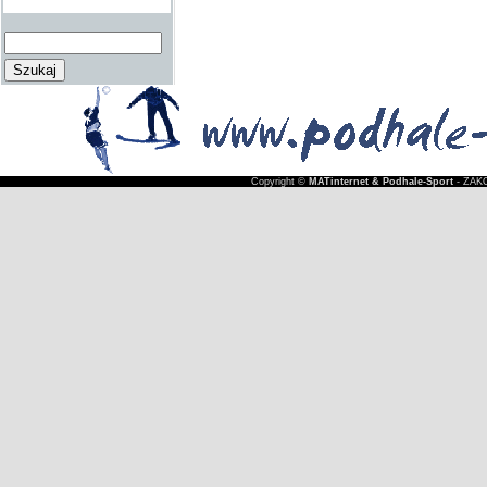
Copyright ©
MATinternet & Podhale-Sport
- ZAKO