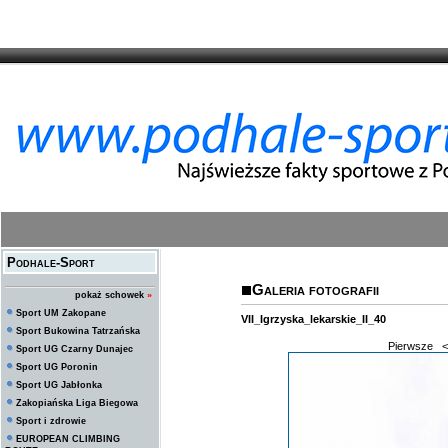
Podhale-Sport
Galeria fotografii
pokaż schowek
»
Sport UM Zakopane
VII_Igrzyska_lekarskie_II_40
Sport Bukowina Tatrzańska
Pierwsze
<
Sport UG Czarny Dunajec
Sport UG Poronin
Sport UG Jabłonka
Zakopiańska Liga Biegowa
Sport i zdrowie
EUROPEAN CLIMBING