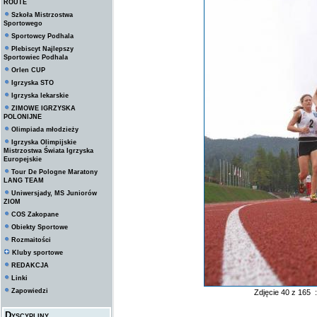
ROUTE
Szkoła Mistrzostwa
Sportowego
Sportowcy Podhala
Plebiscyt Najlepszy
Sportowiec Podhala
Orlen CUP
Igrzyska STO
Igrzyska lekarskie
ZIMOWE IGRZYSKA
POLONIJNE
Olimpiada młodzieży
Igrzyska Olimpijskie
Mistrzostwa Świata Igrzyska
Europejskie
Tour De Pologne Maratony
LANG TEAM
Uniwersjady, MS Juniorów
ZIOM
COS Zakopane
Obiekty Sportowe
Rozmaitości
Kluby sportowe
REDAKCJA
Linki
Zapowiedzi
Zdjęcie 40 z 165 
Dyscypliny