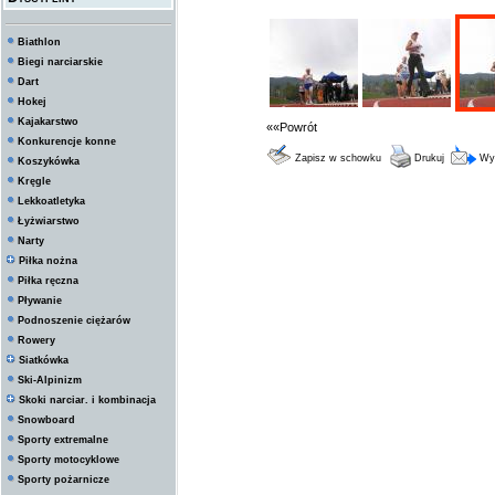
Biathlon
Biegi narciarskie
Dart
Hokej
Kajakarstwo
««Powrót
Konkurencje konne
Zapisz w schowku
Drukuj
Wyś
Koszykówka
Kręgle
Lekkoatletyka
Łyżwiarstwo
Narty
Piłka nożna
Piłka ręczna
Pływanie
Podnoszenie ciężarów
Rowery
Siatkówka
Ski-Alpinizm
Skoki narciar. i kombinacja
Snowboard
Sporty extremalne
Sporty motocyklowe
Sporty pożarnicze