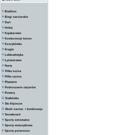
Biathlon
Biegi narciarskie
Dart
Hokej
Kajakarstwo
Konkurencje konne
Koszykówka
Kręgle
Lekkoatletyka
Łyżwiarstwo
Narty
Piłka nożna
Piłka ręczna
Pływanie
Podnoszenie ciężarów
Rowery
Siatkówka
Ski-Alpinizm
Skoki narciar. i kombinacja
Snowboard
Sporty extremalne
Sporty motocyklowe
Sporty pożarnicze