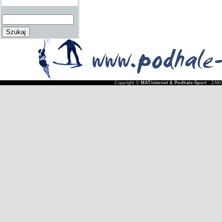
Copyright ©
MATinternet & Podhale-Sport
- ZAKO