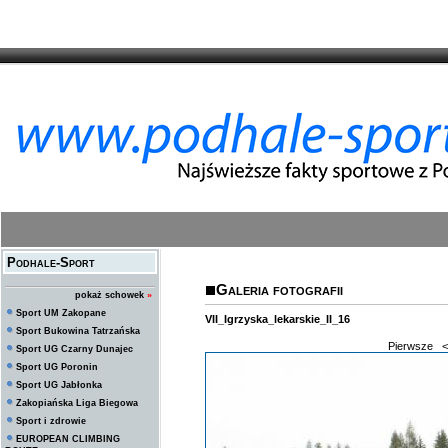
Podhale-Sport
Galeria fotografii
pokaż schowek
»
Sport UM Zakopane
VII_Igrzyska_lekarskie_II_16
Sport Bukowina Tatrzańska
Pierwsze
<
Sport UG Czarny Dunajec
Sport UG Poronin
Sport UG Jabłonka
Zakopiańska Liga Biegowa
Sport i zdrowie
EUROPEAN CLIMBING