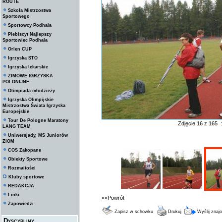
ROUTE
Szkoła Mistrzostwa
Sportowego
Sportowcy Podhala
Plebiscyt Najlepszy
Sportowiec Podhala
Orlen CUP
Igrzyska STO
Igrzyska lekarskie
ZIMOWE IGRZYSKA
POLONIJNE
Olimpiada młodzieży
Igrzyska Olimpijskie
Mistrzostwa Świata Igrzyska
Europejskie
Tour De Pologne Maratony
Zdjęcie 16 z 165 
LANG TEAM
Uniwersjady, MS Juniorów
ZIOM
COS Zakopane
Obiekty Sportowe
Rozmaitości
Kluby sportowe
REDAKCJA
Linki
««Powrót
Zapowiedzi
Zapisz w schowku
Drukuj
Wyślij zna
Dyscypliny