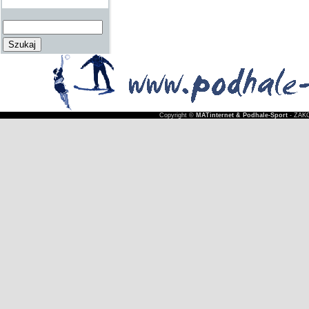
Copyright ©
MATinternet & Podhale-Sport
- ZAKO