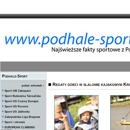
Podhale-Sport
Regaty dzieci w slalomie kajakowym Kr
pokaż schowek
»
Sport UM Zakopane
Sport Bukowina Tatrzańska
Sport UG Czarny Dunajec
Sport UG Poronin
Sport UG Jabłonka
Zakopiańska Liga Biegowa
Sport i zdrowie
EUROPEAN CLIMBING