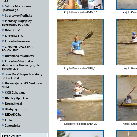
ROUTE
Szkoła Mistrzostwa
Sportowego
Kajaki Kroscienko2010_16
Kajaki Kro
Sportowcy Podhala
Plebiscyt Najlepszy
Sportowiec Podhala
Orlen CUP
Igrzyska STO
Igrzyska lekarskie
ZIMOWE IGRZYSKA
POLONIJNE
Olimpiada młodzieży
Igrzyska Olimpijskie
Mistrzostwa Świata Igrzyska
Kajaki Kroscienko2010_19
Kajaki Kro
Europejskie
Tour De Pologne Maratony
LANG TEAM
Uniwersjady, MS Juniorów
ZIOM
COS Zakopane
Obiekty Sportowe
Rozmaitości
Kluby sportowe
REDAKCJA
Linki
Kajaki Kroscienko2010_22
Kajaki Kro
Zapowiedzi
Dyscypliny