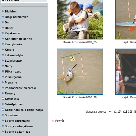
Biathlon
Biegi narciarskie
Dart
Hokej
Kajakarstwo
Konkurencje konne
Kajaki Kroscienko2010_25
Kajaki Kro
Koszykówka
Kręgle
Lekkoatletyka
Łyżwiarstwo
Narty
Piłka nożna
Piłka ręczna
Pływanie
Podnoszenie ciężarów
Rowery
Kajaki Kroscienko2010_28
Kajaki Kro
Siatkówka
Ski-Alpinizm
Skoki narciar. i kombinacja
[pierwsza strona]
««
(1-15)
(16-30)
(3
Snowboard
Sporty extremalne
««
Powrót
Sporty motocyklowe
Sporty pożarnicze