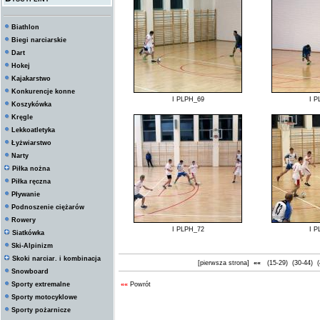
Biathlon
Biegi narciarskie
Dart
Hokej
Kajakarstwo
Konkurencje konne
I PLPH_69
I P
Koszykówka
Kręgle
Lekkoatletyka
Łyżwiarstwo
Narty
Piłka nożna
Piłka ręczna
Pływanie
Podnoszenie ciężarów
Rowery
I PLPH_72
I P
Siatkówka
Ski-Alpinizm
Skoki narciar. i kombinacja
[pierwsza strona]
««
(15-29)
(30-44)
(
Snowboard
Sporty extremalne
««
Powrót
Sporty motocyklowe
Sporty pożarnicze