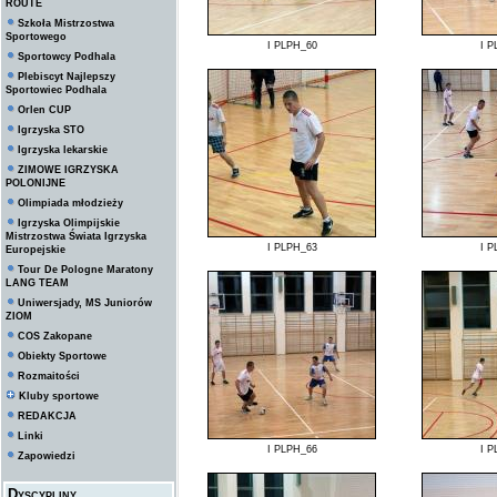
ROUTE
Szkoła Mistrzostwa
Sportowego
I PLPH_60
I P
Sportowcy Podhala
Plebiscyt Najlepszy
Sportowiec Podhala
Orlen CUP
Igrzyska STO
Igrzyska lekarskie
ZIMOWE IGRZYSKA
POLONIJNE
Olimpiada młodzieży
Igrzyska Olimpijskie
Mistrzostwa Świata Igrzyska
I PLPH_63
I P
Europejskie
Tour De Pologne Maratony
LANG TEAM
Uniwersjady, MS Juniorów
ZIOM
COS Zakopane
Obiekty Sportowe
Rozmaitości
Kluby sportowe
REDAKCJA
Linki
I PLPH_66
I P
Zapowiedzi
Dyscypliny