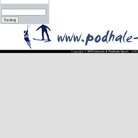
Copyright ©
MATinternet & Podhale-Sport
- ZAKO