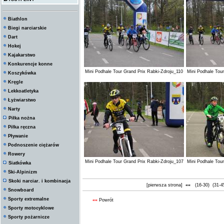
Biathlon
Biegi narciarskie
Dart
Hokej
Kajakarstwo
Konkurencje konne
Mini Podhale Tour Grand Prix Rabki-Zdroju_110
Mini Podhale Tour
Koszykówka
Kręgle
Lekkoatletyka
Łyżwiarstwo
Narty
Piłka nożna
Piłka ręczna
Pływanie
Podnoszenie ciężarów
Rowery
Mini Podhale Tour Grand Prix Rabki-Zdroju_107
Mini Podhale Tour
Siatkówka
Ski-Alpinizm
Skoki narciar. i kombinacja
[pierwsza strona]
««
(16-30)
(31-4
Snowboard
Sporty extremalne
««
Powrót
Sporty motocyklowe
Sporty pożarnicze