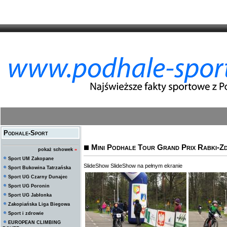
Podhale-Sport
Mini Podhale Tour Grand Prix Rabki-Z
pokaż schowek
»
Sport UM Zakopane
SlideShow
SlideShow na pełnym ekranie
Sport Bukowina Tatrzańska
Sport UG Czarny Dunajec
Sport UG Poronin
Sport UG Jabłonka
Zakopiańska Liga Biegowa
Sport i zdrowie
EUROPEAN CLIMBING