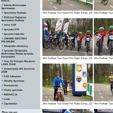
ROUTE
Szkoła Mistrzostwa
Sportowego
Sportowcy Podhala
Mini Podhale Tour Grand Prix Rabki-Zdroju_119
Mini Podhale Tou
Plebiscyt Najlepszy
Sportowiec Podhala
Orlen CUP
Igrzyska STO
Igrzyska lekarskie
ZIMOWE IGRZYSKA
POLONIJNE
Olimpiada młodzieży
Igrzyska Olimpijskie
Mistrzostwa Świata Igrzyska
Europejskie
Mini Podhale Tour Grand Prix Rabki-Zdroju_116
Mini Podhale Tou
Tour De Pologne Maratony
LANG TEAM
Uniwersjady, MS Juniorów
ZIOM
COS Zakopane
Obiekty Sportowe
Rozmaitości
Kluby sportowe
REDAKCJA
Linki
Zapowiedzi
Mini Podhale Tour Grand Prix Rabki-Zdroju_113
Mini Podhale Tou
Dyscypliny