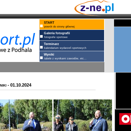
START
powrót do strony głównej
Galeria fotografii
fotografie sportowe
Terminarz
kalendarium wydarzeń sportowych
Wyniki
tabele z wynikami zawodów, etc...
iki - 01.10.2024