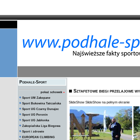
Podhale-Sport
Sztafetowe biegi przelajowe wyn
pokaż schowek
»
Sport UM Zakopane
SlideShow
SlideShow na pełnym ekranie
Sport Bukowina Tatrzańska
Sport UG Czarny Dunajec
Sport UG Poronin
Sport UG Jabłonka
Zakopiańska Liga Biegowa
Sport i zdrowie
EUROPEAN CLIMBING