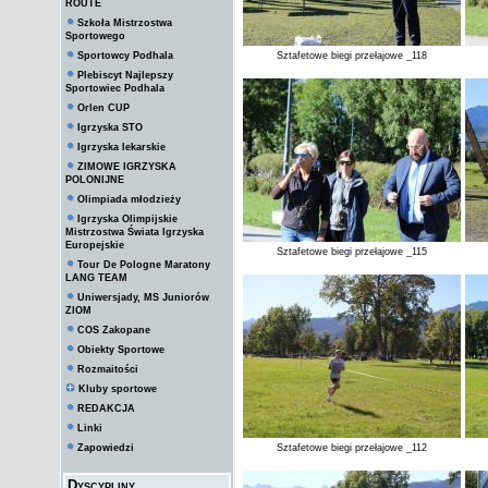
ROUTE
Szkoła Mistrzostwa
Sportowego
Sportowcy Podhala
Sztafetowe biegi przełajowe _118
Plebiscyt Najlepszy
Sportowiec Podhala
Orlen CUP
Igrzyska STO
Igrzyska lekarskie
ZIMOWE IGRZYSKA
POLONIJNE
Olimpiada młodzieży
Igrzyska Olimpijskie
Mistrzostwa Świata Igrzyska
Europejskie
Sztafetowe biegi przełajowe _115
Tour De Pologne Maratony
LANG TEAM
Uniwersjady, MS Juniorów
ZIOM
COS Zakopane
Obiekty Sportowe
Rozmaitości
Kluby sportowe
REDAKCJA
Linki
Zapowiedzi
Sztafetowe biegi przełajowe _112
Dyscypliny