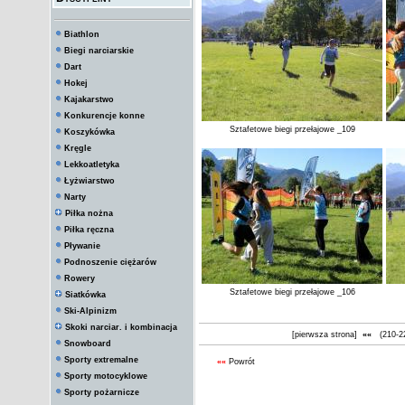
Biathlon
Biegi narciarskie
Dart
Hokej
Kajakarstwo
Konkurencje konne
Sztafetowe biegi przełajowe _109
Koszykówka
Kręgle
Lekkoatletyka
Łyżwiarstwo
Narty
Piłka nożna
Piłka ręczna
Pływanie
Podnoszenie ciężarów
Rowery
Sztafetowe biegi przełajowe _106
Siatkówka
Ski-Alpinizm
Skoki narciar. i kombinacja
[pierwsza strona]
««
(210-2
Snowboard
Sporty extremalne
««
Powrót
Sporty motocyklowe
Sporty pożarnicze