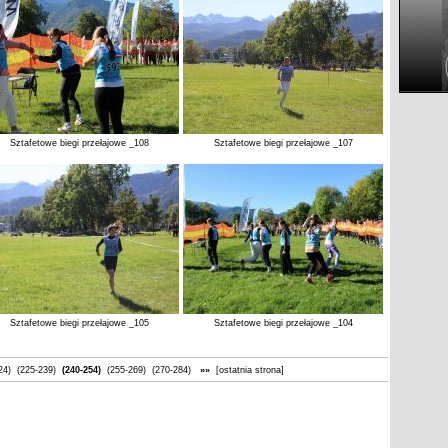
Sztafetowe biegi przełajowe _108
Sztafetowe biegi przełajowe _107
Sztafetowe biegi przełajowe _105
Sztafetowe biegi przełajowe _104
24)
(225-239)
(240-254)
(255-269)
(270-284)
»»
[ostatnia strona]