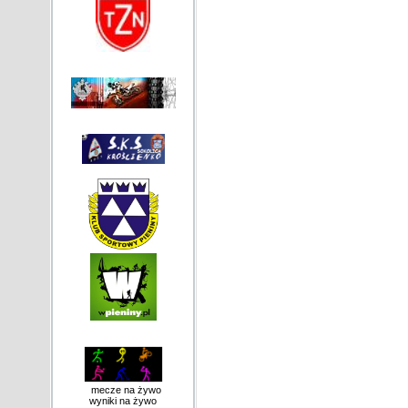
mecze na żywo
wyniki na żywo