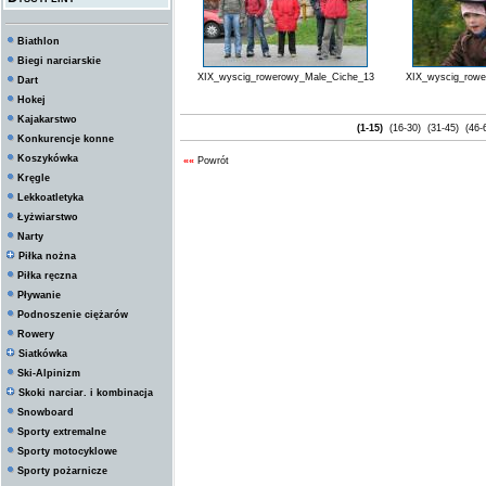
Biathlon
Biegi narciarskie
XIX_wyscig_rowerowy_Male_Ciche_13
XIX_wyscig_row
Dart
Hokej
Kajakarstwo
(1-15)
(16-30)
(31-45)
(46-
Konkurencje konne
Koszykówka
««
Powrót
Kręgle
Lekkoatletyka
Łyżwiarstwo
Narty
Piłka nożna
Piłka ręczna
Pływanie
Podnoszenie ciężarów
Rowery
Siatkówka
Ski-Alpinizm
Skoki narciar. i kombinacja
Snowboard
Sporty extremalne
Sporty motocyklowe
Sporty pożarnicze