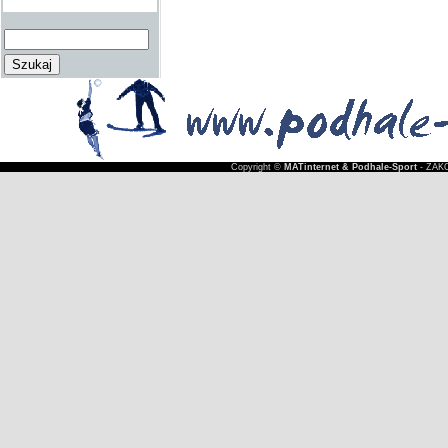
Copyright ©
MATinternet & Podhale-Sport
- ZAKO