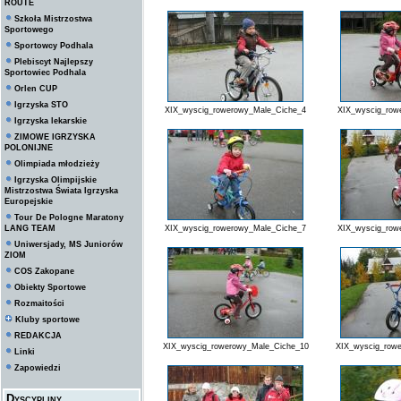
ROUTE
Szkoła Mistrzostwa
Sportowego
Sportowcy Podhala
Plebiscyt Najlepszy
Sportowiec Podhala
Orlen CUP
Igrzyska STO
XIX_wyscig_rowerowy_Male_Ciche_4
XIX_wyscig_row
Igrzyska lekarskie
ZIMOWE IGRZYSKA
POLONIJNE
Olimpiada młodzieży
Igrzyska Olimpijskie
Mistrzostwa Świata Igrzyska
Europejskie
Tour De Pologne Maratony
LANG TEAM
XIX_wyscig_rowerowy_Male_Ciche_7
XIX_wyscig_row
Uniwersjady, MS Juniorów
ZIOM
COS Zakopane
Obiekty Sportowe
Rozmaitości
Kluby sportowe
REDAKCJA
XIX_wyscig_rowerowy_Male_Ciche_10
XIX_wyscig_row
Linki
Zapowiedzi
Dyscypliny