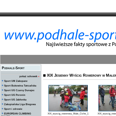
Podhale-Sport
XIX Jesienny Wyścig Rowerowy w Małem
pokaż schowek
»
Sport UM Zakopane
Sport Bukowina Tatrzańska
Sport UG Czarny Dunajec
Sport UG Poronin
Sport UG Jabłonka
Zakopiańska Liga Biegowa
Sport i zdrowie
EUROPEAN CLIMBING
XIX_wyscig_rowerowy_Male_Ciche_1
XIX_wyscig_row