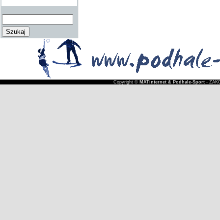
Copyright ©
MATinternet & Podhale-Sport
- ZAKO