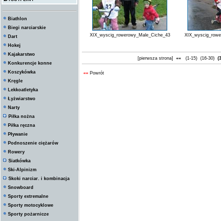
Biathlon
Biegi narciarskie
XIX_wyscig_rowerowy_Male_Ciche_43
XIX_wyscig_row
Dart
Hokej
Kajakarstwo
[pierwsza strona]
««
(1-15)
(16-30)
(3
Konkurencje konne
Koszykówka
««
Powrót
Kręgle
Lekkoatletyka
Łyżwiarstwo
Narty
Piłka nożna
Piłka ręczna
Pływanie
Podnoszenie ciężarów
Rowery
Siatkówka
Ski-Alpinizm
Skoki narciar. i kombinacja
Snowboard
Sporty extremalne
Sporty motocyklowe
Sporty pożarnicze