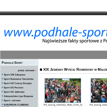
Podhale-Sport
XIX Jesienny Wyścig Rowerowy w Małem
pokaż schowek
»
Sport UM Zakopane
Sport Bukowina Tatrzańska
Sport UG Czarny Dunajec
Sport UG Poronin
Sport UG Jabłonka
Zakopiańska Liga Biegowa
Sport i zdrowie
EUROPEAN CLIMBING
XIX_wyscig_rowerowy_Male_Ciche_31
XIX_wyscig_row