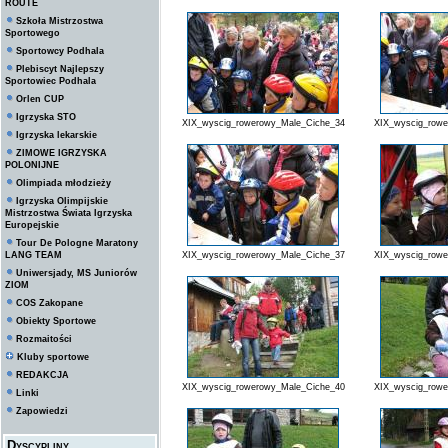
ROUTE
Szkoła Mistrzostwa
Sportowego
Sportowcy Podhala
Plebiscyt Najlepszy
Sportowiec Podhala
Orlen CUP
Igrzyska STO
XIX_wyscig_rowerowy_Male_Ciche_34
XIX_wyscig_row
Igrzyska lekarskie
ZIMOWE IGRZYSKA
POLONIJNE
Olimpiada młodzieży
Igrzyska Olimpijskie
Mistrzostwa Świata Igrzyska
Europejskie
Tour De Pologne Maratony
LANG TEAM
XIX_wyscig_rowerowy_Male_Ciche_37
XIX_wyscig_row
Uniwersjady, MS Juniorów
ZIOM
COS Zakopane
Obiekty Sportowe
Rozmaitości
Kluby sportowe
REDAKCJA
XIX_wyscig_rowerowy_Male_Ciche_40
XIX_wyscig_row
Linki
Zapowiedzi
Dyscypliny