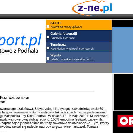
START
powrót do strony głównej
Galeria fotografii
fotografie sportowe
Terminarz
kalendarium wydarzeń sportowych
Wyniki
tabele z wynikami zawodów, etc...
 Festiwal za nami
MWM)
owerowego szaleństwa, 8 dyscyplin, kilka tysięcy zawodników, około 60
 targów rowerowych, tłumy widzów – tak w liczbach można podsumować
ę Małopolska Joy Ride Festiwal. W dniach 17-19 Maja 2019 r. Kluszkowce
prawdziwą rowerową stolicą regionu. 100% emocji na festiwalu zapewniła
 zapraszając jednocześnie na trasy rowerowe VeloMałopolska. Tym, którzy
wodów spisali się najlepiej nagrody wręczył wicemarszałek Tomasz
.