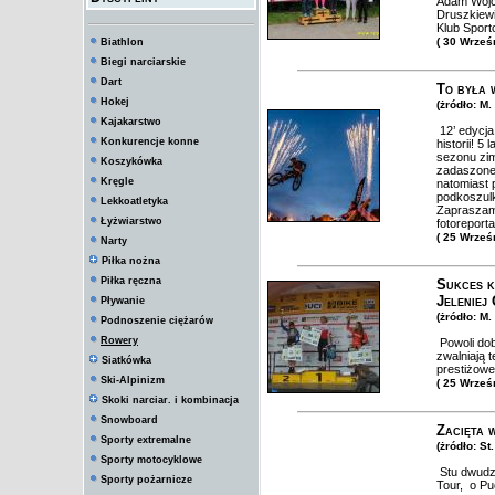
Adam Wójci
Druszkiew
Klub Spor
( 30 Wrześ
Biathlon
Biegi narciarskie
Dart
To była 
Hokej
(żródło: M.
Kajakarstwo
12’ edycj
Konkurencje konne
historii! 5
sezonu zi
Koszykówka
zadaszonej
Kręgle
natomiast 
podkoszulk
Lekkoatletyka
Zapraszamy
Łyżwiarstwo
fotoreport
( 25 Wrześ
Narty
Piłka nożna
Piłka ręczna
Sukces k
Jeleniej
Pływanie
(żródło: M
Podnoszenie ciężarów
Rowery
Powoli dob
zwalniają 
Siatkówka
prestiżowe
Ski-Alpinizm
( 25 Wrześ
Skoki narciar. i kombinacja
Snowboard
Zacięta 
Sporty extremalne
(żródło: St
Sporty motocyklowe
Stu dwudzi
Sporty pożarnicze
Tour, o Pu