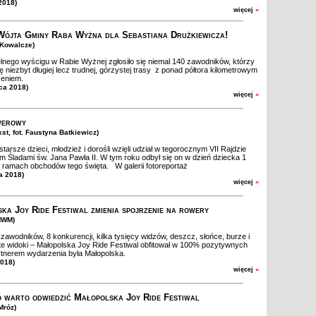
2018)
więcej
»
ójta Gminy Raba Wyżna dla Sebastiana Drużkiewicza!
t Kowalcze)
lnego wyścigu w Rabie Wyżnej zgłosiło się niemal 140 zawodników, którzy
się niezbyt długiej lecz trudnej, górzystej trasy z ponad półtora kilometrowym
eniem.
ca 2018)
więcej
»
werowy
kst, fot. Faustyna Batkiewicz)
tarsze dzieci, młodzież i dorośli wzięli udział w tegorocznym VII Rajdzie
Śladami św. Jana Pawła II. W tym roku odbył się on w dzień dziecka 1
ramach obchodów tego święta. W galerii fotoreportaż
a 2018)
więcej
»
ka Joy Ride Festiwal zmienia spojrzenie na rowery
MWM)
awodników, 8 konkurencji, kilka tysięcy widzów, deszcz, słońce, burze i
e widoki – Małopolska Joy Ride Festiwal obfitował w 100% pozytywnych
rtnerem wydarzenia była Małopolska.
2018)
więcej
»
 warto odwiedzić Małopolska Joy Ride Festiwal
Mróz)