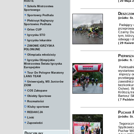
( 20 Maja 
ROUTE
Szkoła Mistrzostwa
Sportowego
Deszczow
Sportowcy Podhala
(żródło: St
Plebiscyt Najlepszy
Sportowiec Podhala
Padający o
przeprowa
Orlen CUP
Czarny Dun
Igrzyska STO
tym, którz
odwagę i de
Igrzyska lekarskie
( 29 Kwiet
ZIMOWE IGRZYSKA
POLONIJNE
Olimpiada młodzieży
Pierwsza
(żródło: S.
Igrzyska Olimpijskie
Mistrzostwa Świata Igrzyska
Punktualni
Europejskie
wystartowa
Tour De Pologne Maratony
imprezy o
LANG TEAM
przebiegaj
zawodnicze
Uniwersjady, MS Juniorów
bezkonkur
ZIOM
Oshee). Wś
COS Zakopane
Krótszą tr
Bartosz Si
Obiekty Sportowe
( 7 Paździ
Rozmaitości
Kluby sportowe
Puchar P
REDAKCJA
(żródło: St
Linki
Zapowiedzi
Tegoroczn
Spytkowica
Puchar Wój
Dyscypliny