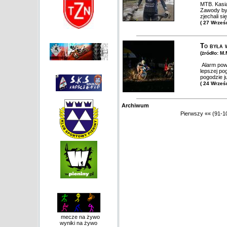
MTB. Kasia
Zawody był
zjechali s
( 27 Wrześ
To była 
(żródło: M.
Alarm powo
lepszej po
pogodzie j
( 24 Wrześ
Archiwum
Pierwszy
««
(91-1
mecze na żywo
wyniki na żywo