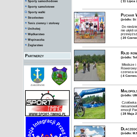
( 11 Lipca 
Sporty samochodowe
Sporty samolotowe
Sporty walki
Puchar W
Strzelectwo
(żródło: S
Tenis ziemny i stołowy
Do niedzie
Unihokej
nie ulękli 
przewyższ
Wędkarstwo
( 20 Czerw
Wspinaczka
Żeglarstwo
Rajd ro
Partnerzy
(żródło: Te
Młodsze i s
Rowerowym 
czerwca w 
( 4 Czerwc
Małopols
(żródło: U
Czołówka z
niesamowit
emocji! Pa
( 28 Maja 
Dlaczego
(żródło: M.