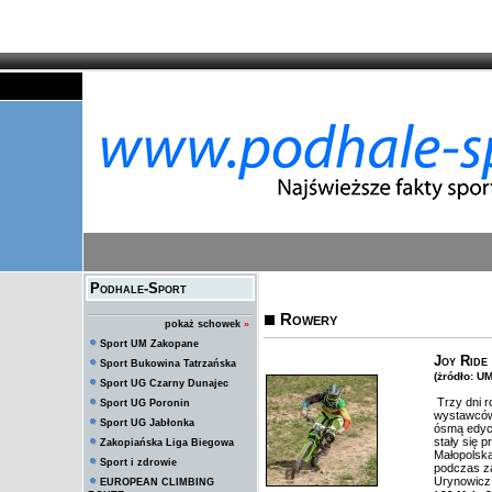
Podhale-Sport
Rowery
pokaż schowek
»
Sport UM Zakopane
Joy Ride
Sport Bukowina Tatrzańska
(żródło: U
Sport UG Czarny Dunajec
Trzy dni r
Sport UG Poronin
wystawców
Sport UG Jabłonka
ósmą edycj
stały się 
Zakopiańska Liga Biegowa
Małopolska
Sport i zdrowie
podczas za
Urynowicz
EUROPEAN CLIMBING