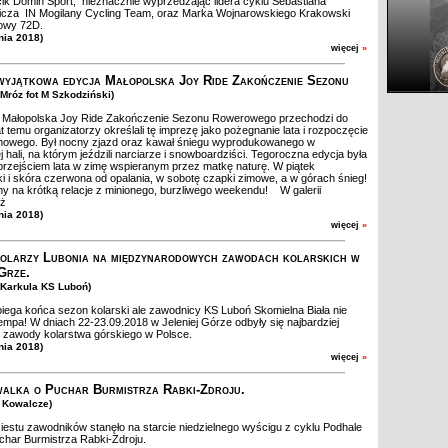
k Domin Sport, nieznacznie wyprzedzając lidera cyklu Sebastiana
icza IN Mogilany Cycling Team, oraz Marka Wojnarowskiego Krakowski
towy 72D.
nia 2018)
więcej
»
wyjątkowa edycja Małopolska Joy Ride Zakończenie Sezonu
 Mróz fot M Szkodziński)
a Małopolska Joy Ride Zakończenie Sezonu Rowerowego przechodzi do
 lat temu organizatorzy określali tę imprezę jako pożegnanie lata i rozpoczęcie
mowego. Był nocny zjazd oraz kawał śniegu wyprodukowanego w
 hali, na którym jeździli narciarze i snowboardziści. Tegoroczna edycja była
przejściem lata w zimę wspieranym przez matkę naturę. W piątek
i i skóra czerwona od opalania, w sobotę czapki zimowe, a w górach śnieg!
 na krótką relacje z minionego, burzliwego weekendu! W galerii
aż
nia 2018)
więcej
»
olarzy Lubonia na międzynarodowych zawodach kolarskich w
 Grze.
. Karkula KS Luboń)
iega końca sezon kolarski ale zawodnicy KS Luboń Skomielna Biała nie
tempa! W dniach 22-23.09.2018 w Jeleniej Górze odbyły się najbardziej
 zawody kolarstwa górskiego w Polsce.
nia 2018)
więcej
»
walka o Puchar Burmistrza Rabki-Zdroju.
. Kowalcze)
estu zawodników stanęło na starcie niedzielnego wyścigu z cyklu Podhale
char Burmistrza Rabki-Zdroju.