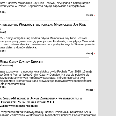
szy 3-dniowy Małopolska Joy Ride Festiwal, czyli jedno z największych
rowerzystów w Polsce. Tegoroczna edycja zapowiada się wyjątkowo
2018)
więcej
»
a inicjatywa Województwa podczas Małopolska Joy Ride
u
Mróz)
5-27 maja odbędzie się siódma edycja Małopolska Joy Ride Festiwal.
rzystać pozytywną energię panującą na Festiwalu, z inicjatywy Małopolski
dzona zostanie zbiórka rowerów na rzecz podopiecznych- Stowarzyszenia
raz dzieci z domów dziecka.
2018)
więcej
»
Wójta Gminy Czarny Dunajec
t Kowalcze)
etap szosowych zawodów kolarskich z cyklu Podhale Tour 2018, 13 maja
wyścig o Puchar Wójta Gminy Czarny Dunajec. Na starcie pojawiło się
trzydziestu aktywnych miłośników kolarstwa, którym niegroźna była
ięciocztero kilometrowa trasa prowadząca malowniczymi podhalańskimi
oto z zawodów tutaj
2018)
więcej
»
a Solus-Miśkowiczi Jakub Zamroźniak wystartowali w
m Pucharze Polski w maratonie MTB
. Zubek www.podhaleregion.pl)
ozgrzewki przed finałową edycją Pucharu Polski XCO Katarzyna Solus-
i Jakub Zamroźniak wystartowali w Kielcach w Pucharze Polski w maratonie