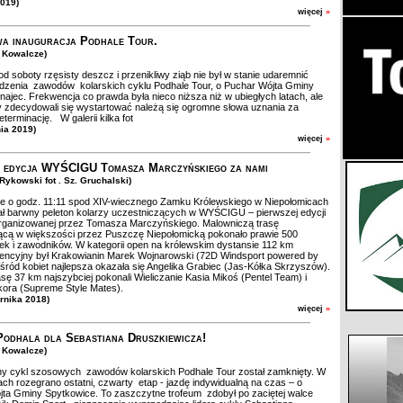
2019)
więcej
»
a inauguracja Podhale Tour.
. Kowalcze)
d soboty rzęsisty deszcz i przenikliwy ziąb nie był w stanie udaremnić
dzenia zawodów kolarskich cyklu Podhale Tour, o Puchar Wójta Gminy
ajec. Frekwencja co prawda była nieco niższa niż w ubiegłych latach, ale
y zdecydowali się wystartować należą się ogromne słowa uznania za
terminację. W galerii kilka fot
nia 2019)
więcej
»
 edycja WYŚCIGU Tomasza Marczyńskiego za nami
 Rykowski fot . Sz. Gruchalski)
e o godz. 11:11 spod XIV-wiecznego Zamku Królewskiego w Niepołomicach
ł barwny peleton kolarzy uczestniczących w WYŚCIGU – pierwszej edycji
rganizowanej przez Tomasza Marczyńskiego. Malowniczą trasę
ącą w większości przez Puszczę Niepołomicką pokonało prawie 500
k i zawodników. W kategorii open na królewskim dystansie 112 km
encyjny był Krakowianin Marek Wojnarowski (72D Windsport powered by
ród kobiet najlepsza okazała się Angelika Grabiec (Jas-Kółka Skrzyszów).
asę 37 km najszybciej pokonali Wieliczanie Kasia Mikoś (Pentel Team) i
kora (Supreme Style Mates).
ernika 2018)
więcej
»
odhala dla Sebastiana Druszkiewicza!
. Kowalcze)
y cykl szosowych zawodów kolarskich Podhale Tour został zamknięty. W
ch rozegrano ostatni, czwarty etap - jazdę indywidualną na czas – o
ta Gminy Spytkowice. To zaszczytne trofeum zdobył po zaciętej walce