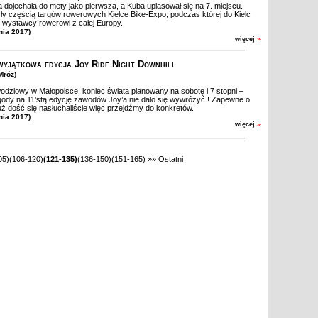
 dojechała do mety jako pierwsza, a Kuba uplasował się na 7. miejscu.
y częścią targów rowerowych Kielce Bike-Expo, podczas której do Kielc
ię wystawcy rowerowi z całej Europy.
nia 2017)
więcej
»
wyjątkowa edycja Joy Ride Night Downhill
Mróz)
dziowy w Małopolsce, koniec świata planowany na sobotę i 7 stopni –
gody na 11’stą edycję zawodów Joy’a nie dało się wywróżyć ! Zapewne o
uż dość się nasłuchaliście więc przejdźmy do konkretów.
nia 2017)
więcej
»
05)
(106-120)
(121-135)
(136-150)
(151-165)
»»
Ostatni