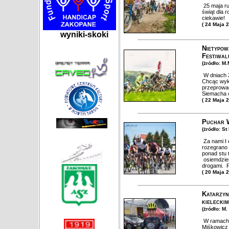
25 maja ru
świąt dla 
ciekawie!
( 24 Maja 
wyniki-skoki
Nietypow
Festiwal
(żródło: M.
W dniach 2
Chcąc wyko
przeprowa
Siemacha o
( 22 Maja 
Puchar 
(żródło: S
Za nami I 
rozegrano 
ponad stu 
osiemdzies
drogami. F
( 20 Maja 
Katarzyn
kielecki
(żródło: M
W ramach r
Miśkowicz 