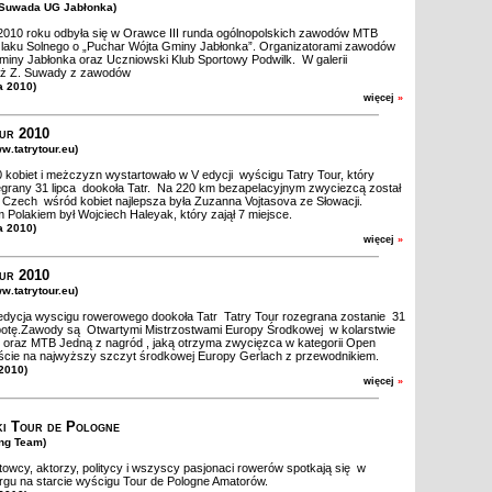
. Suwada UG Jabłonka)
 2010 roku odbyła się w Orawce III runda ogólnopolskich zawodów MTB
laku Solnego o „Puchar Wójta Gminy Jabłonka”. Organizatorami zawodów
Gminy Jabłonka oraz Uczniowski Klub Sportowy Podwilk. W galerii
taż Z. Suwady z zawodów
a 2010)
więcej
»
ur 2010
w.tatrytour.eu)
kobiet i meżczyzn wystartowało w V edycji wyścigu Tatry Tour, który
egrany 31 lipca dookoła Tatr. Na 220 km bezapelacyjnym zwyciezcą został
z Czech wśród kobiet najlepsza była Zuzanna Vojtasova ze Słowacji.
 Polakiem był Wojciech Haleyak, który zajął 7 miejsce.
a 2010)
więcej
»
ur 2010
w.tatrytour.eu)
edycja wyscigu rowerowego dookoła Tatr Tatry Tour rozegrana zostanie 31
botę.Zawody są Otwartymi Mistrzostwami Europy Środkowej w kolarstwie
oraz MTB Jedną z nagród , jaką otrzyma zwycięzca w kategorii Open
ście na najwyższy szczyt środkowej Europy Gerlach z przewodnikiem.
 2010)
więcej
»
i Tour de Pologne
ang Team)
towcy, aktorzy, politycy i wszyscy pasjonaci rowerów spotkają się w
gu na starcie wyścigu Tour de Pologne Amatorów.