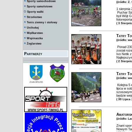
Sporty samochodowe
(żródło: Z
Sporty samolotowe
1 sierpnia
Sporty walki
Puchar Sz
byli Wójt 
Strzelectwo
fotorepor
Tenis ziemny i stołowy
( 3 Sierpni
Unihokej
Wędkarstwo
Tatry To
Wspinaczka
(żródło: ww
Żeglarstwo
Ponad 230 
został roz
Partnerzy
Ivo Netik 
Najlepszym
( 2 Sierpni
Tatry To
(żródło: ww
Kolejna 5 
lipca w so
szosowym 
będzie wej
( 30 Lipca
Amatorsk
(żródło: L
Znani spor
Nowym Tar