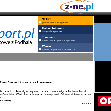
START
powrót do strony głównej
Galeria fotografii
fotografie sportowe
Terminarz
kalendarium wydarzeń sportowych
Wyniki
tabele z wynikami zawodów, etc...
 Open Series Downhill na Harendzie.
a na stoku Harendy rozegrana została czwarta edycja Pucharu Polski
w Downhillu. W eliminacjach wystartowało ponad 150 zawodników w ośmiu
h.
nia 2010)
więcej
»