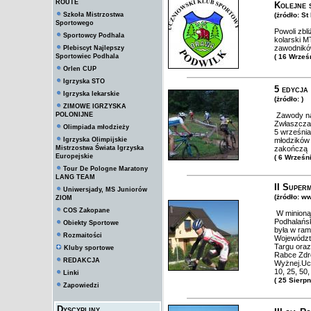
ROUTE
Kolejne 
Szkoła Mistrzostwa
(żródło: S
Sportowego
Powoli zbl
Sportowcy Podhala
kolarski M
zawodnikó
Plebiscyt Najlepszy
Sportowiec Podhala
( 16 Wrześ
Orlen CUP
Igrzyska STO
5 edycja
Igrzyska lekarskie
(żródło: )
ZIMOWE IGRZYSKA
POLONIJNE
Zawody na
Zwłaszcza 
Olimpiada młodzieży
5 wrześni
Igrzyska Olimpijskie
młodzików 
Mistrzostwa Świata Igrzyska
zakończą 
Europejskie
( 6 Wrześn
Tour De Pologne Maratony
LANG TEAM
II Super
Uniwersjady, MS Juniorów
(żródło: w
ZIOM
COS Zakopane
W minioną 
Podhalańsk
Obiekty Sportowe
była w ra
Rozmaitości
Województw
Targu ora
Kluby sportowe
Rabce Zdró
REDAKCJA
Wyżnej.Ucz
10, 25, 50
Linki
( 25 Sierp
Zapowiedzi
Dyscypliny