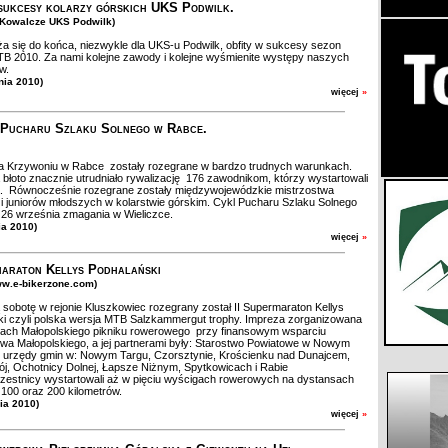
sukcesy kolarzy górskich UKS Podwilk.
t Kowalcze UKS Podwilk)
iża się do końca, niezwykle dla UKS-u Podwilk, obfity w sukcesy sezon
TB 2010. Za nami kolejne zawody i kolejne wyśmienite występy naszych
w.
nia 2010)
więcej
»
 Pucharu Szlaku Solnego w Rabce.
 Krzywoniu w Rabce zostały rozegrane w bardzo trudnych warunkach.
błoto znacznie utrudniało rywalizację 176 zawodnikom, którzy wystartowali
a. Równocześnie rozegrane zostały międzywojewódzkie mistrzostwa
i juniorów młodszych w kolarstwie górskim. Cykl Pucharu Szlaku Solnego
26 września zmagania w Wieliczce.
ia 2010)
więcej
»
maraton Kellys Podhalański
ww.e-bikerzone.com)
sobotę w rejonie Kluszkowiec rozegrany został II Supermaraton Kellys
i czyli polska wersja MTB Salzkammergut trophy. Impreza zorganizowana
mach Małopolskiego pikniku rowerowego przy finansowym wsparciu
a Małopolskiego, a jej partnerami były: Starostwo Powiatowe w Nowym
z urzędy gmin w: Nowym Targu, Czorsztynie, Krościenku nad Dunajcem,
j, Ochotnicy Dolnej, Łapsze Niżnym, Spytkowicach i Rabie
estnicy wystartowali aż w pięciu wyścigach rowerowych na dystansach
, 100 oraz 200 kilometrów.
nia 2010)
więcej
»