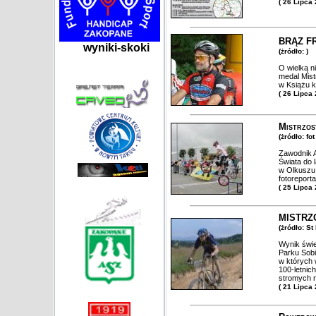
( 26 Lipca
BRĄZ F
wyniki-skoki
(żródło: )
O wielką n
medal Mist
w Książu 
( 26 Lipca
Mistrzos
(żródło: fo
Zawodnik A
Świata do l
w Olkuszu.
fotoreport
( 25 Lipca
MISTRZ
(żródło: S
Wynik świet
Parku Sobi
w których 
100-letnic
stromych n
( 21 Lipca