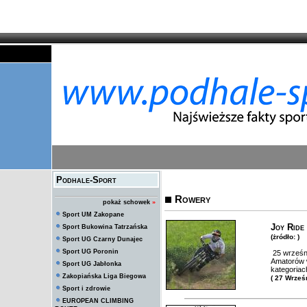
Podhale-Sport
Rowery
pokaż schowek
»
Sport UM Zakopane
Joy Ride
Sport Bukowina Tatrzańska
(żródło: )
Sport UG Czarny Dunajec
Sport UG Poronin
25 wrześni
Amatorów 
Sport UG Jabłonka
kategoriac
Zakopiańska Liga Biegowa
( 27 Wrześ
Sport i zdrowie
EUROPEAN CLIMBING