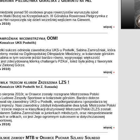
Rowerowa Pielgrzymka Góralska z Giewontu na Hel
 niedzielę ponad 50 osobowa grupa rowerzystów wyruszyła spod
m Matki Bożej na Krzeptówkach. III Góralska Rowerowa Pielgrzymka z
a Hel rozpoczęła się dzień wcześniej wejściem na Giewont.
a 2010)
więcej
»
amroźniak wicemistrzynią OOM!
t Kowalcze UKS Podwilk)
elki sukces odniosła zawodniczka UKS-u Podwilk, Sabina Zamroźniak, która
ebrny medal na Ogólnopolskiej Olimpiadzie Młodzieży, w kolarstwie górskim
abina w tym sezonie jeździ bardzo równo, wygrywając większość
 jest zdecydowaną liderką challange’u PZKol , toteż była jedną z faworytek
 Zielonej Górze.
a 2010)
więcej
»
ilk trzecim klubem Zrzeszenia LZS !
t Kowalcze UKS Podwilk fot Z. Suwada)
 sierpnia 2010r, w Orawce zostały rozegrane Mistrzostwa Polski
 Ludowe Zespoły Sportowe w kolarstwie górskim. Bardzo dobrze
wali się zawodnicy UKS-u Podwilk, współorganizatora i gospodarza tej
j imprezy. Nasi zawodnicy zdobyli indywidualnie dwa tytuły Mistrzostw Polski
 trzecie miejsce w klasyfikacji drużynowej! Mistrzami Polski ZLZS zostali:
planem Sabina Zamroźniak w juniorkach młodszych, oraz niespodziewanie
ch w orlikach, co jest Jego ogromnym sukcesem w dotychczasowej
portowej.
a 2010)
więcej
»
olskie zawody MTB w Orawce Puchar Szlaku Solnego