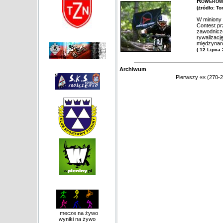
Rowerow
(żródło: T
W miniony
Contest pr
zawodnicze
rywalizacj
międzynar
( 12 Lipca
Archiwum
Pierwszy
««
(270-2
mecze na żywo
wyniki na żywo