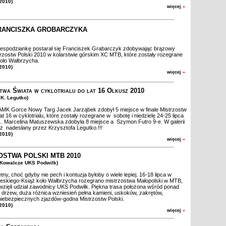
 2010)
więcej
»
RANCISZKA GROBARCZYKA
iespodziankę postarał się Franciszek Grabarczyk zdobywając brązowy
rzostw Polski 2010 w kolarstwie górskim XC MTB, które zostały rozegrane
koło Wałbrzycha.
 2010)
więcej
»
twa Świata w cyklotrialu do lat 16 Olkusz 2010
t K. Legutko)
MK Gorce Nowy Targ Jacek Jarząbek zdobył 5 miejsce w finale Mistrzostw
at 16 w cyklotrialu, które zostały rozegrane w sobotę i niedzielę 24-25 lipca
. Marcelina Matuszewska zdobyła 8 miejsce a Szymon Futro 9-e. W galerii
aż nadesłany przez Krzysztofa Legutko.!!!
 2010)
więcej
»
OSTWA POLSKI MTB 2010
t Kowalcze UKS Podwilk)
ny, choć gdyby nie pech i kontuzja byłoby o wiele lepiej. 16-18 lipca w
eskiego-Książ koło Wałbrzycha rozegrano mistrzostwa Małopolski w MTB,
wzięli udział zawodnicy UKS Podwilk. Piękna trasa położona wśród ponad
h drzew, duża różnica wzniesień pełna kamieni, uskoków, zakrętów,
iebezpiecznych zjazdów-godna Mistrzostw Polski.
 2010)
więcej
»