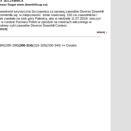
a Szczawnica
omasz Gagat www.downhillcup.eu)
 weekend turystyczna Szczawnica za sprawą zawodów Diverse Downhill
zemieniła się w miejscowość istnie rowerową. 150-ciu zawodników i
k zawitało na stok góry Palenica, aby w niedzielę 11.07.2010r. stoczyć
ę w rundzie Pucharu Polski w zjeździe na rowerach wliczonego w
odowy cykl zawodów Diverse Downhill Contest.
 2010)
więcej
»
84)
(285-299)
(300-314)
(315-329)
(330-344)
»»
Ostatni