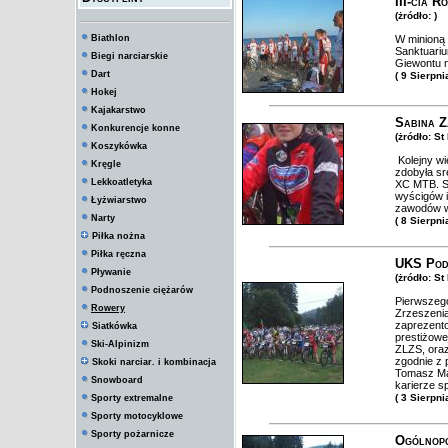
III-cia 
(żródło: )
Biathlon
W minioną
Sanktuariu
Biegi narciarskie
Giewontu n
Dart
( 9 Sierpni
Hokej
Kajakarstwo
Sabina Z
Konkurencje konne
(żródło: S
Koszykówka
Kolejny wi
Kręgle
zdobyła sr
Lekkoatletyka
XC MTB. S
wyścigów i
Łyżwiarstwo
zawodów w
Narty
( 8 Sierpni
Piłka nożna
Piłka ręczna
UKS Podw
Pływanie
(żródło: S
Podnoszenie ciężarów
Pierwszego
Rowery
Zrzeszenia
zaprezento
Siatkówka
prestiżowe
Ski-Alpinizm
ZLZS, oraz
zgodnie z 
Skoki narciar. i kombinacja
Tomasz Ma
Snowboard
karierze s
( 3 Sierpni
Sporty extremalne
Sporty motocyklowe
Sporty pożarnicze
Ogólnop