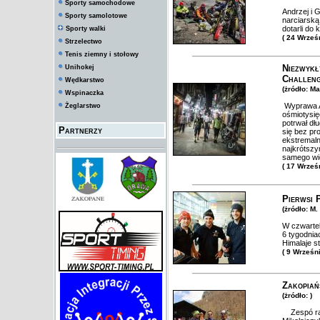
Sporty samochodowe
Andrzej i 
Sporty samolotowe
narciarsk
dotarli do
Sporty walki
( 24 Wrześ
Strzelectwo
Tenis ziemny i stołowy
Niezwykł
Unihokej
Challen
Wędkarstwo
(żródło: M
Wspinaczka
Wyprawa An
Żeglarstwo
ośmiotysię
potrwał dł
Partnerzy
się bez p
ekstremalne
najkrótszy
samego wi
( 17 Wrześ
Pierwsi 
(żródło: M.
W czwartek
6 tygodni
Himalaje st
( 9 Wrześn
Zakopiań
(żródło: )
Zespó rat