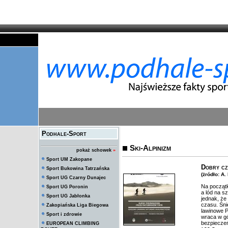
Podhale-Sport
Ski-Alpinizm
pokaż schowek
»
Sport UM Zakopane
Dobry cz
Sport Bukowina Tatrzańska
(żródło: A
Sport UG Czarny Dunajec
Na początk
Sport UG Poronin
a lód na s
Sport UG Jabłonka
jednak, że
czasu. Śni
Zakopiańska Liga Biegowa
lawinowe P
Sport i zdrowie
wraca w gó
bezpiecze
EUROPEAN CLIMBING