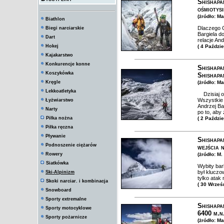
Shishapa
ośmiotys
(żródło: Ma
Biathlon
Dlaczego G
Biegi narciarskie
Bargiela d
Dart
relacje An
Hokej
( 4 Paździ
Kajakarstwo
Konkurencje konne
Shishapa
Koszykówka
Shishapa
Kręgle
(żródło: M
Lekkoatletyka
Dzisiaj o 
Wszystkie 
Łyżwiarstwo
Andrzej Ba
Narty
po to, aby
Piłka nożna
( 2 Paździ
Piłka ręczna
Pływanie
Shishapa
Podnoszenie ciężarów
wejścia n
Rowery
(żródło: M.
Siatkówka
Wybity bar
był kluczo
Ski-Alpinizm
tylko atak
Skoki narciar. i kombinacja
( 30 Wrześ
Snowboard
Sporty extremalne
Shishapa
Sporty motocyklowe
6400 m.n
Sporty pożarnicze
(żródło: M