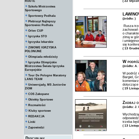
( 22 Stycz
ROUTE
Szkoła Mistrzostwa
Sportowego
LAWINO
Sportowcy Podhala
(żródło: )
Plebiscyt Najlepszy
Sportowiec Podhala
Rusza trze
zachowań z
Orlen CUP
o charakte
Igrzyska STO
zimą w gór
i umiejętn
Igrzyska lekarskie
się konfer
ZIMOWE IGRZYSKA
( 13 Grudn
POLONIJNE
Olimpiada młodzieży
W podróż
Igrzyska Olimpijskie
(żródło: A
Mistrzostwa Świata Igrzyska
Europejskie
W podróż n
Tour De Pologne Maratony
Bargiel, Gr
LANG TEAM
komentarze
dotyczące 
Uniwersjady, MS Juniorów
( 19 Listo
ZIOM
COS Zakopane
Obiekty Sportowe
Zadbaj o
Rozmaitości
(żródło: J
Kluby sportowe
Wychodząc 
REDAKCJA
odpowiedzi
trzeba będ
Linki
( 13 Listo
Zapowiedzi
Dyscypliny