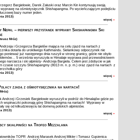
Grzegorz Bargielowie, Darek Załuski oraz Marcin Kin kontynuują swoją
ą wyprawę na ośmiotysięcznik Shishapangma. Po wycieńczającym podejściu
 kluczowej bazy numer jeden.
nia 2013)
więcej
»
y Nepal – pierwszy przystanek wyprawy Shishapangma Ski
ge
ateusz Mróz)
drzeja i Grzegorza Bargielów mająca na celu zjazd na nartach z
cznika dotarła do urokliwego Kathmandu. Sielankowy odpoczynek nie
ugo ponieważ już następnego dnia ruszyli w stronę granicy, gdzie nie obyło
roblemów… 5 września wyruszyła w Himalaje wyprawa pod przewodnictwem
go narciarza i ski alpinisty- Andrzeja Bargiela. Celem jest zdobycie w jak
m czasie szczytu Shishapangmy (8013 m. n. p. m.) oraz zjazd na nartach z
erzchołka góry
nia 2013)
więcej
»
Polacy zjadą z ośmiotysięcznika na nartach!
 Mróz)
 Andrzej i Grzesiek Bargielowie wyruszyli w podróż do Himalajów gdzie po
ach wspinaczki pokonają górę Shishapangma na nartach! Wyprawy w
ały się od kilkudziesięciu lat domeną polskich alpinistów.
ia 2013)
więcej
»
scy skialpiniści na Trofeo Mezzalama
owników TOPR Andrzej Marasek Andrzej Mikler i Tomasz Gąsienica