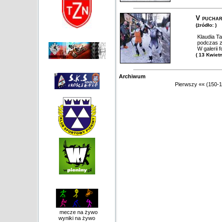
V puchar
(żródło: )
Klaudia Ta
podczas z
W galerii f
( 13 Kwiet
Archiwum
Pierwszy
««
(150-1
mecze na żywo
wyniki na żywo