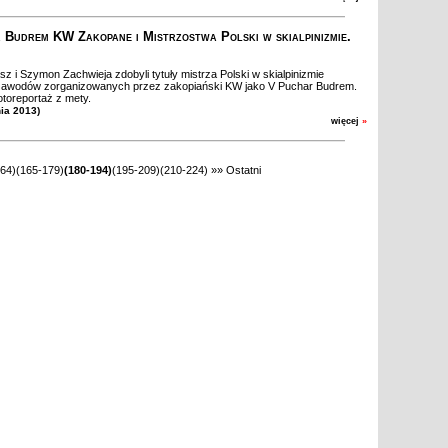
 Budrem KW Zakopane i Mistrzostwa Polski w skialpinizmie.
sz i Szymon Zachwieja zdobyli tytuły mistrza Polski w skialpinizmie
awodów zorganizowanych przez zakopiański KW jako V Puchar Budrem.
otoreportaż z mety.
nia 2013)
więcej
»
64)
(165-179)
(180-194)
(195-209)
(210-224)
»»
Ostatni