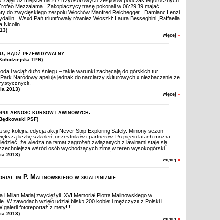
k zajęli 52 miejsce na 217 trzyosobowych zespołów podczas tegorocznych
rofeo Mezzalama. Zakopiaczycy trasę pokonali w 06:29:39 majać
aty do zwycięskiego zespołu Włochów Manfred Reichegger , Damiano Lenzi
ydallin . Wsód Pań triumfowały równiez Włoszki: Laura Besseghini ,Raffaella
 Nicolin.
013)
więcej
»
u, bądź przewidywalny
. Kołodziejska TPN)
oda i wciąż dużo śniegu – takie warunki zachęcają do górskich tur.
 Park Narodowy apeluje jednak do narciarzy skiturowych o niezbaczanie ze
urystycznych.
nia 2013)
więcej
»
opularność kursów lawinowych.
. Będkowski PSF)
 się kolejna edycja akcji Never Stop Exploring Safely. Miniony sezon
większą liczbę szkoleń, uczestników i partnerów. Po pięciu latach można
iedzieć, że wiedza na temat zagrożeń związanych z lawinami staje się
szechniejsza wśród osób wychodzących zimą w teren wysokogórski.
nia 2013)
więcej
»
riał im P. Malinowskiego w skialpinizmie
a i Milan Madaj zwyciężyli XVI Memoriał Piotra Malinowskiego w
mie. W zawodach wzięło udział blisko 200 kobiet i mężczyzn z Polski i
 galerii fotoreportaż z mety!!!!
nia 2013)
więcej
»