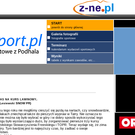
START
powrót do strony głównej
Galeria fotografii
fotografie sportowe
Terminarz
kalendarium wydarzeń sportowych
Wyniki
tabele z wynikami zawodów, etc...
as na kurs lawinowy.
. Lesiewski SNOW PR)
u tego roku nie mogliśmy cieszyć się jazdą na nartach, czy snowboardzie,
zlakach zniechęcał także do pieszych wypraw w Tatry. Nie oznacza to
 nie można się było wybrać w góry i w dobry sposób wykorzystać tego
egu było wystarczająco dużo, by zorganizować pierwsze trzy kursy
olskiego Stowarzyszenia Freeskiingu i TOPR. Teraz wydaje się, że zima
ry. Tym bardziej jest to najwyższy czas, by zadbać o swoje
ństwo.