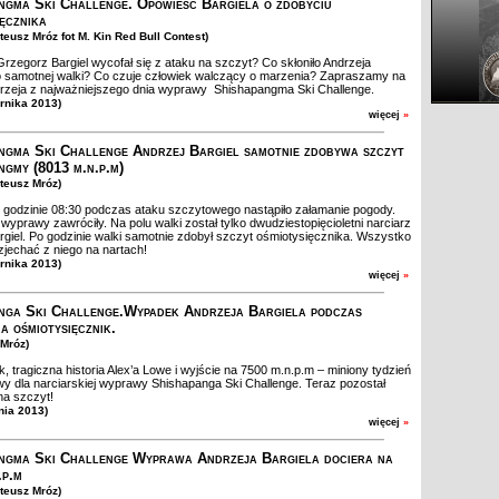
ngma Ski Challenge. Opowieść Bargiela o zdobyciu
ięcznika
teusz Mróz fot M. Kin Red Bull Contest)
rzegorz Bargiel wycofał się z ataku na szczyt? Co skłoniło Andrzeja
o samotnej walki? Co czuje człowiek walczący o marzenia? Zapraszamy na
drzeja z najważniejszego dnia wyprawy Shishapangma Ski Challenge.
ernika 2013)
więcej
»
ngma Ski Challenge Andrzej Bargiel samotnie zdobywa szczyt
ngmy (8013 m.n.p.m)
ateusz Mróz)
godzinie 08:30 podczas ataku szczytowego nastąpiło załamanie pogody.
wyprawy zawróciły. Na polu walki został tylko dwudziestopięcioletni narciarz
rgiel. Po godzinie walki samotnie zdobył szczyt ośmiotysięcznika. Wszystko
 zjechać z niego na nartach!
ernika 2013)
więcej
»
nga Ski Challenge.Wypadek Andrzeja Bargiela podczas
a ośmiotysięcznik.
 Mróz)
k, tragiczna historia Alex’a Lowe i wyjście na 7500 m.n.p.m – miniony tydzień
wy dla narciarskiej wyprawy Shishapanga Ski Challenge. Teraz pozostał
 na szczyt!
nia 2013)
więcej
»
ngma Ski Challenge Wyprawa Andrzeja Bargiela dociera na
.p.m
ateusz Mróz)