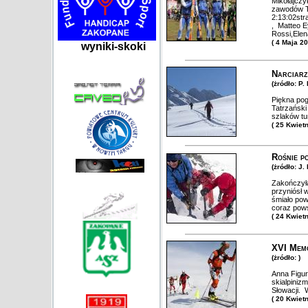
Mikołajczy
zawodów T
2:13:02str
, Matteo E
Rossi,Elena
( 4 Maja 2
wyniki-skoki
Narciarz
(żródło: P
Piękna pog
Tatrzański
szlaków t
( 25 Kwiet
Rośnie p
(żródło: J
Zakończyła
przyniósł 
śmiało pow
coraz pow
( 24 Kwiet
XVI Memo
(żródło: )
Anna Figur
skialpiniz
Słowacji. W
( 20 Kwiet