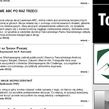
nia 2014)
więcej
»
WE ABC PO RAZ TRZECI
cia edycja akcji Lawinowe ABC, której celem jest promocja bezpiecznych
imą w górach. Akcja składa się z szeregu zróżnicowanych działań, głównie
rze edukacyjnym. Ideą akcji jest uświadomienie odbiorcom, że działanie
ach wiąże się z koniecznością ciągłego zdobywania wiedzy, doświadczenia
ości. 12 grudnia w siedzibie dyrekcji Tatrzańskiego Parku Narodowego odbyła
encja prasowa inaugurująca akcję.
ia 2013)
więcej
»
 na Shisha Pangmę
. Szymaszek fot P. Korczak)
a Shishapangmę zabrali publiczność Dworca Tatrzańskiego Andrzej
zegorz Bargiel, Dariusz Załuski i Marcin Kin. Fotografie Kina oraz
 wszystkich członków Shishapangma Ski Challenge, szczególnie te
ataku szczytowego, przybliżyły atmosferę wyprawy.
pada 2013)
więcej
»
 swoje bezpieczeństwo!
. Będkowski PSF)
zimą w góry trzeba zdawać sobie sprawę z tego, że bierze się pełną
alność za wszelkie podejmowane decyzje. Co więcej, w sytuacji awaryjnej,
zie liczyć przede wszystkim na swoją wiedzę i umiejętności.
pada 2013)
więcej
»