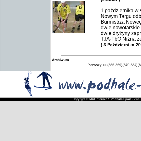
1 pażdziernika w 
Nowym Targu odbył
Burmistrza Noweg
dwie nowotarskie
dwie dryżyny zap
TJA-FbO Niżna ze Sł
( 3 Października 20
Archiwum
Pierwszy
««
(855-869)
(870-884)
(8
Copyright ©
MATinternet & Podhale-Sport
- ZAKO