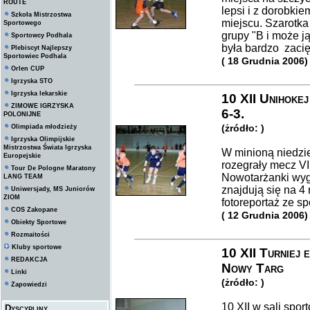
ROUTE
lepsi i z dorobki
Szkoła Mistrzostwa
miejscu. Szarotka
Sportowego
grupy "B i może 
Sportowcy Podhala
była bardzo zacię
Plebiscyt Najlepszy
Sportowiec Podhala
( 18 Grudnia 2006)
Orlen CUP
Igrzyska STO
Igrzyska lekarskie
10 XII Unihoke
ZIMOWE IGRZYSKA
6-3.
POLONIJNE
(żródło: )
Olimpiada młodzieży
Igrzyska Olimpijskie
Mistrzostwa Świata Igrzyska
W minioną niedzi
Europejskie
rozegrały mecz V
Tour De Pologne Maratony
Nowotarżanki wygr
LANG TEAM
znajdują się na 4 
Uniwersjady, MS Juniorów
ZIOM
fotoreportaż ze sp
COS Zakopane
( 12 Grudnia 2006)
Obiekty Sportowe
Rozmaitości
Kluby sportowe
10 XII Turniej 
REDAKCJA
Nowy Targ
Linki
(żródło: )
Zapowiedzi
10 XII w sali sp
Dyscypliny