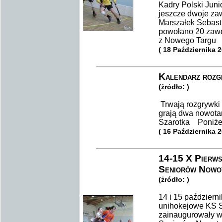
Kadry Polski Juni
jeszcze dwoje za
Marszałek Sebasti
powołano 20 zaw
z Nowego Targu
( 18 Października 
Kalendarz rozgr
(żródło: )
Trwają rozgrywki 
grają dwa nowota
Szarotka Poniżej
( 16 Października 
14-15 X Pierwsz
Seniorów Nowot
(żródło: )
14 i 15 październ
unihokejowe KS S
zainaugurowały wy