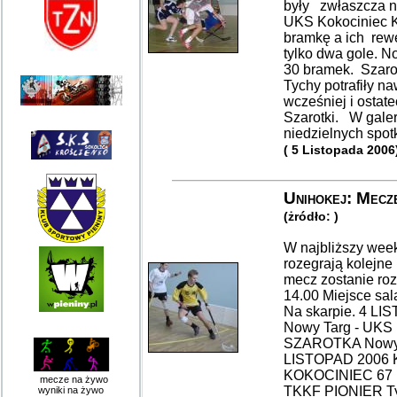
były zwłaszcza n
UKS Kokociniec Ka
bramkę a ich rew
tylko dwa gole. N
30 bramek. Szarot
Tychy potrafiły n
wcześniej i ostat
Szarotki. W galer
niedzielnych spotka
( 5 Listopada 2006
Unihokej: Mecze
(żródło: )
W najbliższy wee
rozegrają kolejne
mecz zostanie roz
14.00 Miejsce sal
Na skarpie. 4 
Nowy Targ - UKS
SZAROTKA Nowy 
LISTOPAD 2006 
KOKOCINIEC 67 
mecze na żywo
TKKF PIONIER T
wyniki na żywo