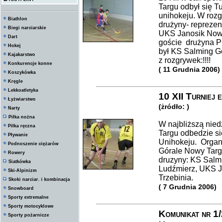
Targu odbył się T
unihokeju. W rozg
Biathlon
drużyny- repreze
Biegi narciarskie
UKS Janosik Nowy
Dart
goście drużyna P
Hokej
był KS Salming Gó
Kajakarstwo
z rozgrywek:!!!!
Konkurencje konne
( 11 Grudnia 2006)
Koszykówka
Kręgle
Lekkoatletyka
10 XII Turniej 
Łyżwiarstwo
(żródło: )
Narty
Piłka nożna
W najbliższą nied
Piłka ręczna
Targu odbedzie si
Pływanie
Unihokeju. Organ
Podnoszenie ciężarów
Górale Nowy Targ 
Rowery
druzyny: KS Salm
Siatkówka
Ludźmierz, UKS J
Ski-Alpinizm
Trzebinia.
Skoki narciar. i kombinacja
( 7 Grudnia 2006)
Snowboard
Sporty extremalne
Sporty motocyklowe
Komunikat nr 1
Sporty pożarnicze