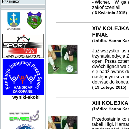
Partnerzy
- Wicher. W galer
zakończenia!!
( 6 Kwietnia 2015)
XIV KOLEJK
FINAŁ
(żródło: Hanna Ka
Już wszystko jas
trzynasta edycja 
open. Przez czter
dwóch ligach walc
się bądź awans d
następnym sezonie
dotrwać do końca
( 19 Lutego 2015)
wyniki-skoki
XIII KOLEJK
(żródło: Hanna Ka
Przedostatnia kol
tabeli I ligi. Harn