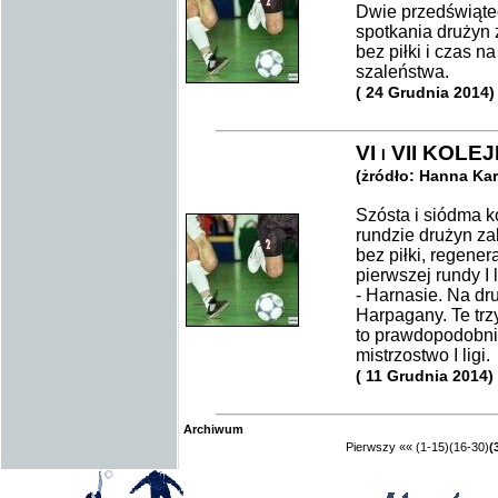
Dwie przedświątec
spotkania drużyn 
bez piłki i czas 
szaleństwa.
( 24 Grudnia 2014)
VI i VII KO
(żródło: Hanna Ka
Szósta i siódma ko
rundzie drużyn za
bez piłki, regener
pierwszej rundy I
- Harnasie. Na dr
Harpagany. Te trz
to prawdopodobni
mistrzostwo I ligi.
( 11 Grudnia 2014)
Archiwum
Pierwszy
««
(1-15)
(16-30)
(