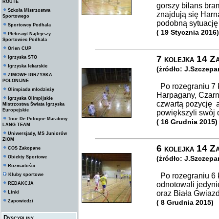
ROUTE
gorszy bilans br
Szkoła Mistrzostwa
znajdują się Harna
Sportowego
podobną sytuację 
Sportowcy Podhala
( 19 Stycznia 2016)
Plebiscyt Najlepszy
Sportowiec Podhala
Orlen CUP
7 kolejka 14 Za
Igrzyska STO
Igrzyska lekarskie
(żródło: J.Szczepan
ZIMOWE IGRZYSKA
POLONIJNE
Po rozegraniu 7 ko
Olimpiada młodzieży
Harpagany, Czarn
Igrzyska Olimpijskie
czwartą pozycję a
Mistrzostwa Świata Igrzyska
Europejskie
powiększyli swój 
Tour De Pologne Maratony
( 16 Grudnia 2015)
LANG TEAM
Uniwersjady, MS Juniorów
ZIOM
6 kolejka 14 Z
COS Zakopane
Obiekty Sportowe
(żródło: J.Szczepan
Rozmaitości
Po rozegraniu 6 k
Kluby sportowe
odnotowali jedyni
REDAKCJA
oraz Biała Gwiaz
Linki
Zapowiedzi
( 8 Grudnia 2015)
Dyscypliny