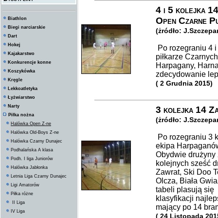
4 i 5 kolejka 1
Open Czarne Pu
Biathlon
Biegi narciarskie
(żródło: J.Szczepan
Dart
Hokej
Po rozegraniu 4 i 
Kajakarstwo
piłkarze Czarnych
Konkurencje konne
Harpagany, Harnas
Koszykówka
zdecydowanie lep
Kręgle
( 2 Grudnia 2015)
Lekkoatletyka
Łyżwiarstwo
Narty
3 kolejka 14 Za
Piłka nożna
(żródło: J.Szczepan
Halówka Open Z-ne
Halówka Old-Boys Z-ne
Po rozegraniu 3 ko
Halówka Czarny Dunajec
ekipa Harpaganów
Podhalańska A klasa
Obydwie drużyny z
Podh. I liga Juniorów
kolejnych sześć d
Halówka Jabłonka
Zawrat, Ski Doo Te
Letnia Liga Czarny Dunajec
Olcza, Biała Gwia
Ligi Amatorów
tabeli plasują się
Piłka różne
klasyfikacji najl
II Liga
mający po 14 bra
IV Liga
( 24 Listopada 201