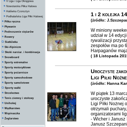
V Liga i Liga Okręgowa
Nowotarska Piłka Halowa
Halówka Czorsztyn
1 i 2 kolejka 1
Podhalańska Liga Piłki Halowej
(żródło: J.Szczepan
Piłka ręczna
Pływanie
W miniony weekend
Podnoszenie ciężarów
udział w 14 edycji
Rowery
rywalizacji przys
Siatkówka
zespołów ma po 6 p
Ski-Alpinizm
Harpaganów mają
Skoki narciar. i kombinacja
( 18 Listopada 201
Snowboard
Sporty extremalne
Sporty motocyklowe
Uroczyste zako
Sporty pożarnicze
Ligi Piłki Nożn
Sporty samochodowe
(żródło: Hanna Ka
Sporty samolotowe
Sporty walki
W piątek 13 marca
Strzelectwo
uroczyste zakończ
Tenis ziemny i stołowy
Ligi Piłki Nożnej 
Unihokej
otrzymali puchary
Wędkarstwo
organizatorami lig
Wspinaczka
- Wicher i Janusz
Żeglarstwo
Janusz Szczepan