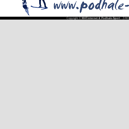
Copyright ©
MATinternet & Podhale-Sport
- ZAKO