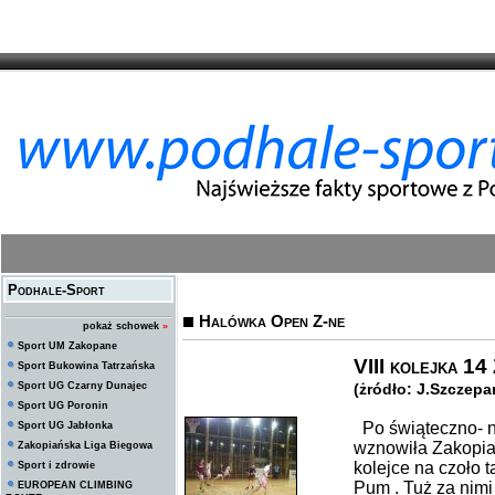
Podhale-Sport
Halówka Open Z-ne
pokaż schowek
»
Sport UM Zakopane
VIII kolejka 14
Sport Bukowina Tatrzańska
Sport UG Czarny Dunajec
(żródło: J.Szczepan
Sport UG Poronin
Po świąteczno- n
Sport UG Jabłonka
wznowiła Zakopia
Zakopiańska Liga Biegowa
kolejce na czoło t
Sport i zdrowie
Pum . Tuż za nimi
EUROPEAN CLIMBING