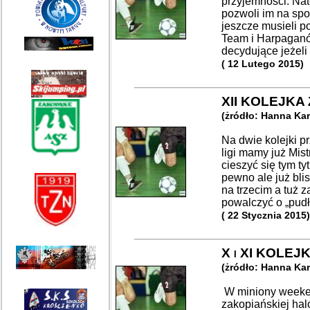
przyjemności. Na
pozwoli im na spo
jeszcze musieli p
Team i Harpaganó
decydujące jeżel
( 12 Lutego 2015)
XII KOLEJKA
(żródło: Hanna Ka
Na dwie kolejki p
ligi mamy już Mis
cieszyć się tym t
pewno ale już bli
na trzecim a tuż 
powalczyć o „pud
( 22 Stycznia 2015)
X i XI KOLE
(żródło: Hanna Ka
W miniony weeken
zakopiańskiej haló