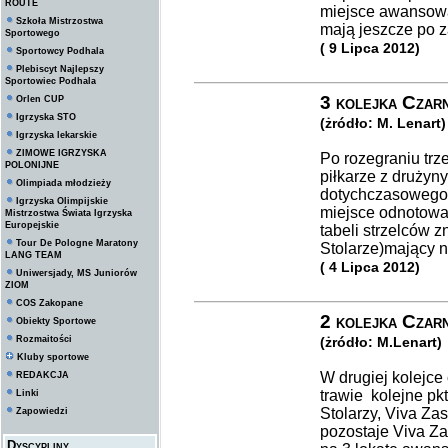
ROUTE
miejsce awansowa
Szkoła Mistrzostwa
mają jeszcze po 
Sportowego
( 9 Lipca 2012)
Sportowcy Podhala
Plebiscyt Najlepszy
Sportowiec Podhala
3 kolejka Czarn
Orlen CUP
Igrzyska STO
(żródło: M. Lenart)
Igrzyska lekarskie
ZIMOWE IGRZYSKA
Po rozegraniu trze
POLONIJNE
piłkarze z drużyny
Olimpiada młodzieży
dotychczasowego 
Igrzyska Olimpijskie
miejsce odnotowa
Mistrzostwa Świata Igrzyska
Europejskie
tabeli strzelców z
Tour De Pologne Maratony
Stolarze)mający n
LANG TEAM
( 4 Lipca 2012)
Uniwersjady, MS Juniorów
ZIOM
COS Zakopane
2 kolejka Czarn
Obiekty Sportowe
Rozmaitości
(żródło: M.Lenart)
Kluby sportowe
W drugiej kolejce 
REDAKCJA
trawie kolejne pkt
Linki
Stolarzy, Viva Za
Zapowiedzi
pozostaje Viva Zas
Dyscypliny