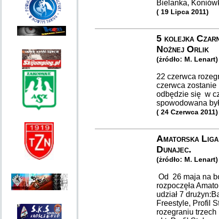
Bielanka, Koniówk
( 19 Lipca 2011)
5 kolejka Czarn
Nożnej Orlik
(żródło: M. Lenart)
22 czerwca rozegr
czerwca zostanie 
odbędzie się w cz
spowodowana był
( 24 Czerwca 2011)
Amatorska Liga
Dunajec.
(żródło: M. Lenart)
Od 26 maja na bo
rozpoczęła Amator
udział 7 drużyn:
Freestyle, Profil 
rozegraniu trzech 