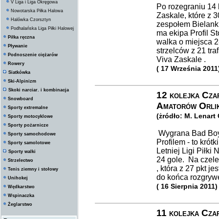
V Liga i Liga Okręgowa
Po rozegraniu 14 k
Nowotarska Piłka Halowa
Zaskale, które z 
Halówka Czorsztyn
zespołem Bielanki
Podhalańska Liga Piłki Halowej
ma ekipa Profil S
Piłka ręczna
walka o miejsca 
Pływanie
strzelców z 21 tra
Podnoszenie ciężarów
Viva Zaskale .
Rowery
( 17 Września 2011
Siatkówka
Ski-Alpinizm
Skoki narciar. i kombinacja
12 kolejka Czar
Snowboard
Amatorów Orli
Sporty extremalne
(żródło: M. Lenart
Sporty motocyklowe
Sporty pożarnicze
Wygrana Bad Boys
Sporty samochodowe
Profilem - to krót
Sporty samolotowe
Letniej Ligi Piłki
Sporty walki
24 gole. Na czele
Strzelectwo
, która z 27 pkt j
Tenis ziemny i stołowy
do końca rozgrywe
Unihokej
( 16 Sierpnia 2011)
Wędkarstwo
Wspinaczka
Żeglarstwo
11 kolejka Czar