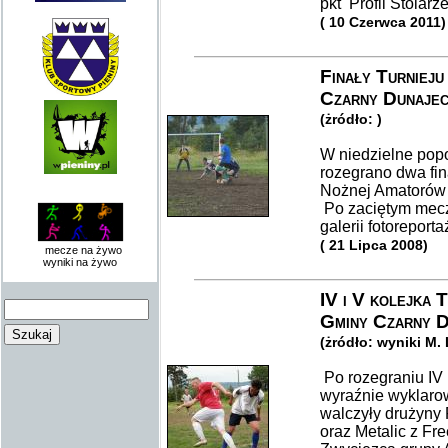
pkt Profil Stolar
( 10 Czerwca 2011)
Finały Turnieju
Czarny Dunaje
(żródło: )
W niedzielne pop
rozegrano dwa fin
Nożnej Amatorów 
Po zaciętym meczu
galerii fotoreporta
( 21 Lipca 2008)
mecze na żywo
wyniki na żywo
IV i V kolejka 
Gminy Czarny D
(żródło: wyniki M. 
Po rozegraniu IV i
wyraźnie wyklarow
walczyły drużyny 
oraz Metalic z Fre