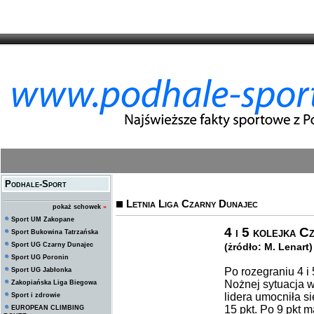
Podhale-Sport
Letnia Liga Czarny Dunajec
pokaż schowek
»
Sport UM Zakopane
4 i 5 kolejka C
Sport Bukowina Tatrzańska
Sport UG Czarny Dunajec
(żródło: M. Lenart)
Sport UG Poronin
Po rozegraniu 4 i 
Sport UG Jabłonka
Nożnej sytuacja w 
Zakopiańska Liga Biegowa
lidera umocniła si
Sport i zdrowie
15 pkt. Po 9 pkt 
EUROPEAN CLIMBING