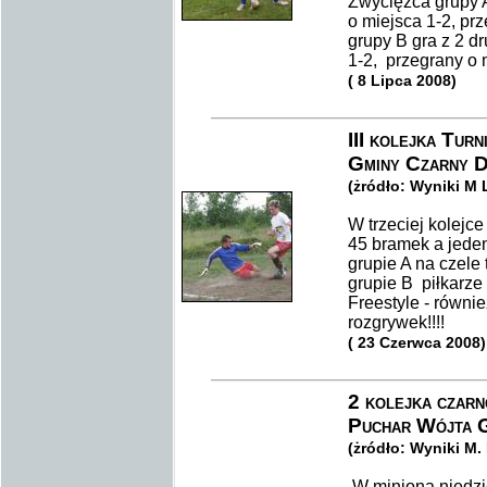
Zwycięzca grupy A
o miejsca 1-2, 
grupy B gra z 2 d
1-2, przegrany
( 8 Lipca 2008)
III kolejka Turn
Gminy Czarny D
(żródło: Wyniki M 
W trzeciej kolejc
45 bramek a jede
grupie A na czele 
grupie B piłkarze M
Freestyle - równie
rozgrywek!!!!
( 23 Czerwca 2008)
2 kolejka czarn
Puchar Wójta G
(żródło: Wyniki M.
W minioną niedziel