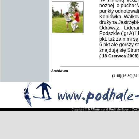
nożnej o puchar 
punkty odnotowali
Koniówka. Walko
drużyna Jastrzębi-
Odrowąż. Lideram
Podszkle ( gr A) i
pkt. tuż za nimi s
6 pkt ale gorszy 
znajdują się Strum
( 18 Czerwca 2008)
Archiwum
(1-15)
(16-30)
(31-
Copyright ©
MATinternet & Podhale-Sport
- ZAKO