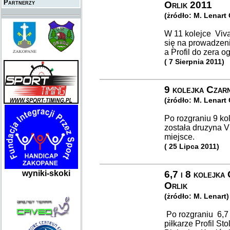
Partnerzy
Orlik 2011
(żródło: M. Lenart
W 11 kolejce Viva
się na prowadzeni
a Profil do zera o
( 7 Sierpnia 2011)
9 kolejka Czarn
(żródło: M. Lenart
Po rozgraniu 9 ko
została druzyna V
miejsce.
( 25 Lipca 2011)
wyniki-skoki
6,7 i 8 kolejka 
Orlik
(żródło: M. Lenart)
Po rozgraniu 6,7 i
piłkarze Profil St