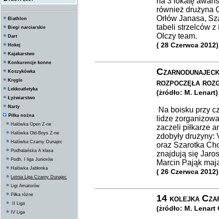
na 3 lokatę awan
również drużyna 
Orłów Janasa, Sza
Biathlon
tabeli strzelców 
Biegi narciarskie
Olczy team.
Dart
( 28 Czerwca 2012)
Hokej
Kajakarstwo
Konkurencje konne
Czarnodunajecka
Koszykówka
rozpoczęła rozg
Kręgle
Lekkoatletyka
(żródło: M. Lenart)
Łyżwiarstwo
Narty
Na boisku przy c
Piłka nożna
lidze zorganizowa
Halówka Open Z-ne
zaczeli piłkarze a
Halówka Old-Boys Z-ne
zdobyły drużyny: V
Halówka Czarny Dunajec
oraz Szarotka Cho
Podhalańska A klasa
znajdują się Jaro
Podh. I liga Juniorów
Marcin Pająk maj
Halówka Jabłonka
( 26 Czerwca 2012)
Letnia Liga Czarny Dunajec
Ligi Amatorów
Piłka różne
14 kolejka Czar
II Liga
(żródło: M. Lenart
IV Liga