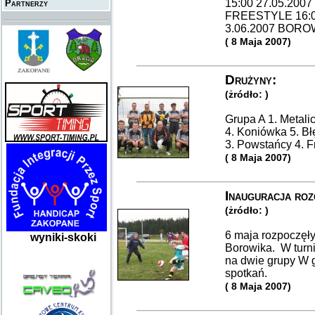
15:00 27.05.200
Partnerzy
FREESTYLE 16:0
3.06.2007 BOROWI
( 8 Maja 2007)
Drużyny:
(żródło: )
Grupa A 1. Metali
4. Koniówka 5. Bł
3. Powstańcy 4. Fr
( 8 Maja 2007)
Inauguracja ro
(żródło: )
6 maja rozpoczęły
wyniki-skoki
Borowika. W turni
na dwie grupy W ga
spotkań.
( 8 Maja 2007)