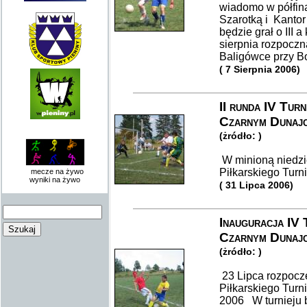
wiadomo w półfina
Szarotką i Kantor
będzie grał o III 
sierpnia rozpoczn
Baligówce przy B
( 7 Sierpnia 2006)
II runda IV Tur
Czarnym Dunajc
(żródło: )
W minioną niedzię
Piłkarskiego Tur
mecze na żywo
wyniki na żywo
( 31 Lipca 2006)
Inauguracja IV 
Czarnym Dunajc
(żródło: )
23 Lipca rozpocze
Piłkarskiego Tur
2006 W turnieju b