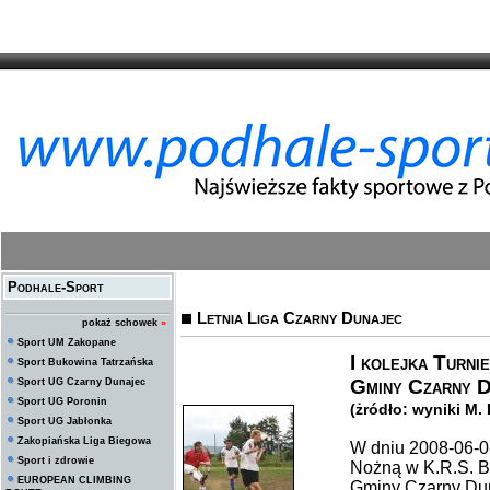
Podhale-Sport
Letnia Liga Czarny Dunajec
pokaż schowek
»
Sport UM Zakopane
I kolejka Turni
Sport Bukowina Tatrzańska
Gminy Czarny D
Sport UG Czarny Dunajec
Sport UG Poronin
(żródło: wyniki M. 
Sport UG Jabłonka
Zakopiańska Liga Biegowa
W dniu 2008-06-08
Sport i zdrowie
Nożną w K.R.S. B
EUROPEAN CLIMBING
Gminy Czarny Duna