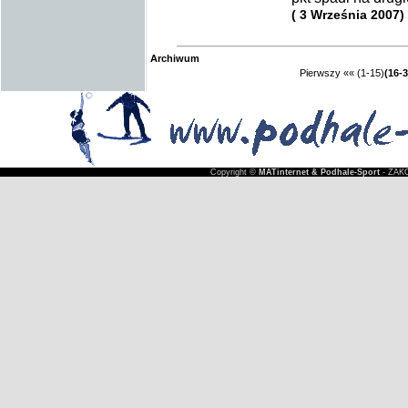
( 3 Września 2007)
Archiwum
Pierwszy
««
(1-15)
(16-3
Copyright ©
MATinternet & Podhale-Sport
- ZAKO