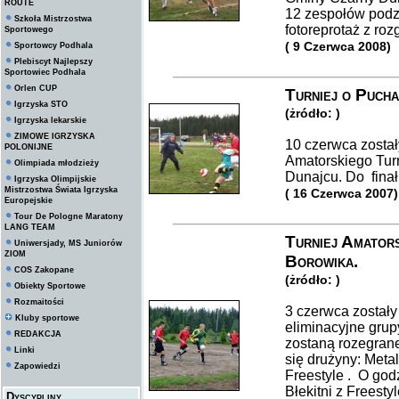
ROUTE
12 zespołów podzi
Szkoła Mistrzostwa
fotoreprotaż z roz
Sportowego
( 9 Czerwca 2008)
Sportowcy Podhala
Plebiscyt Najlepszy
Sportowiec Podhala
Orlen CUP
Turniej o Puch
Igrzyska STO
(żródło: )
Igrzyska lekarskie
ZIMOWE IGRZYSKA
10 czerwca został
POLONIJNE
Amatorskiego Tur
Olimpiada młodzieży
Dunajcu. Do finału
Igrzyska Olimpijskie
Mistrzostwa Świata Igrzyska
( 16 Czerwca 2007)
Europejskie
Tour De Pologne Maratony
LANG TEAM
Turniej Amators
Uniwersjady, MS Juniorów
ZIOM
Borowika.
COS Zakopane
(żródło: )
Obiekty Sportowe
Rozmaitości
3 czerwca zostały
Kluby sportowe
eliminacyjne grup
REDAKCJA
zostaną rozegrane
Linki
się drużyny: Metali
Zapowiedzi
Freestyle . O godz
Błekitni z Freest
Dyscypliny