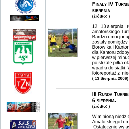
Finały IV Turn
sierpnia
(żródło: )
12 i 13 sierpnia 
amatorskiego Turn
Bardzo emocjonuj
zostały pomiędzy 
Borowika i Kanto
dla Kantoru zdoby
w pierwszej minu
po strzale piłka o
wpadła do siatki.
fotoreportaż z ni
( 13 Sierpnia 2006)
III Runda Turni
6 sierpnia.
(żródło: )
W minioną niedzie
AmatorskiegoTurn
Ostatecznie wyjaś