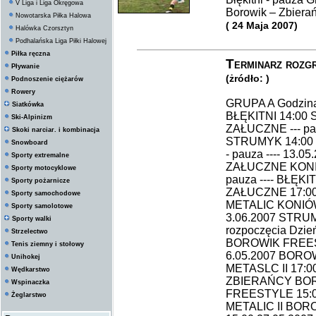
V Liga i Liga Okręgowa
Borowik – Zbierań
Nowotarska Piłka Halowa
( 24 Maja 2007)
Halówka Czorsztyn
Podhalańska Liga Piłki Halowej
Piłka ręczna
Terminarz rozg
Pływanie
(żródło: )
Podnoszenie ciężarów
Rowery
GRUPA A Godzina
Siatkówka
BŁĘKITNI 14:00
Ski-Alpinizm
ZAŁUCZNE --- pa
Skoki narciar. i kombinacja
STRUMYK 14:00 
Snowboard
- pauza ---- 13
Sporty extremalne
ZAŁUCZNE KONIÓW
Sporty motocyklowe
pauza ---- BŁĘK
Sporty pożarnicze
ZAŁUCZNE 17:00 
Sporty samochodowe
METALIC KONIÓW
Sporty samolotowe
3.06.2007 STRUM
Sporty walki
rozpoczęcia Dzi
Strzelectwo
BOROWIK FREEST
Tenis ziemny i stołowy
6.05.2007 BOR
Unihokej
METASLC II 17:00
Wędkarstwo
ZBIERAŃCY BO
Wspinaczka
FREESTYLE 15:00 
Żeglarstwo
METALIC II BO