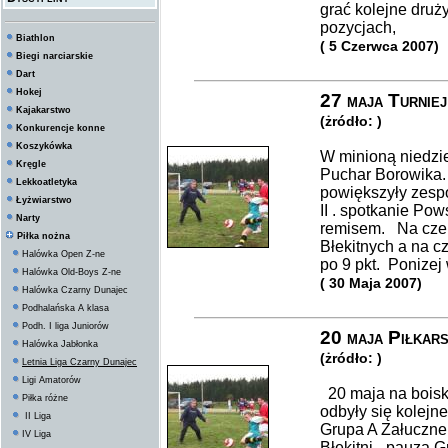
grać kolejne druż
pozycjach,
Biathlon
( 5 Czerwca 2007)
Biegi narciarskie
Dart
Hokej
27 maja Turnie
Kajakarstwo
(żródło: )
Konkurencje konne
Koszykówka
W minioną niedzie
Kręgle
Puchar Borowika.
Lekkoatletyka
powiększyły zespo
Łyżwiarstwo
II . spotkanie Po
Narty
remisem. Na czele
Piłka nożna
Błekitnych a na c
Halówka Open Z-ne
po 9 pkt. Ponizej 
Halówka Old-Boys Z-ne
( 30 Maja 2007)
Halówka Czarny Dunajec
Podhalańska A klasa
Podh. I liga Juniorów
20 maja Piłkars
Halówka Jabłonka
(żródło: )
Letnia Liga Czarny Dunajec
Ligi Amatorów
20 maja na boisk
Piłka różne
odbyły się kolejn
II Liga
Grupa A Załuczne 
IV Liga
Błękitni - pauza 