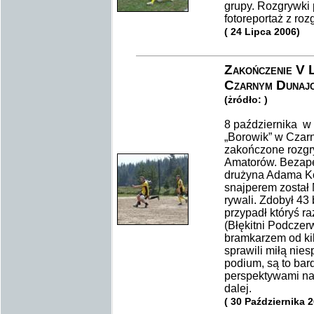
grupy. Rozgrywki 
fotoreportaż z rozg
( 24 Lipca 2006)
Zakończenie V L
Czarnym Dunaj
(żródło: )
8 października w
„Borowik” w Czarn
zakończone rozgryw
Amatorów. Bezape
drużyna Adama K
snajperem został 
rywali. Zdobył 43
przypadł któryś r
(Błękitni Podczer
bramkarzem od ki
sprawili miłą nie
podium, są to bar
perspektywami na
dalej.
( 30 Października 