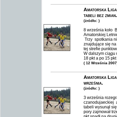
Amatorska Liga
tabeli bez zmian.
(żródło: )
8 września koło 
Amatorskiej Letni
Trzy spotkania ni
znajdujące się na
tej strefie punkto
W dalszym ciągu n
18 pkt a po 15 pkt
( 12 Września 2007
Amatorska Liga
września.
(żródło: )
3 września rozeg
czanodujaeckiej a
tabeli wysunął się 
pory zajmował trze
pkt spadł na drugie