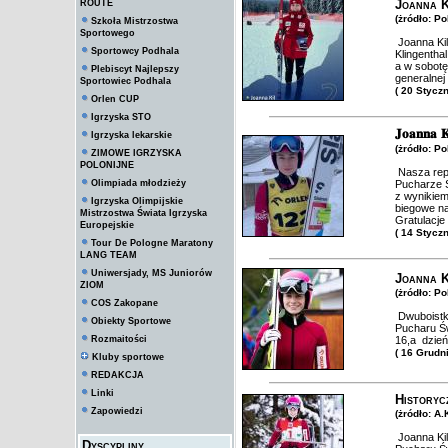
Joanna K
ROUTE
(żródło: P
Szkoła Mistrzostwa
Sportowego
Joanna Ki
Sportowcy Podhala
Klingentha
a w sobotę
Plebiscyt Najlepszy
generalnej
Sportowiec Podhala
( 20 Stycz
Orlen CUP
Igrzyska STO
𝐉𝐨𝐚𝐧𝐧𝐚 𝐊
Igrzyska lekarskie
(żródło: P
ZIMOWE IGRZYSKA
POLONIJNE
Nasza repr
Olimpiada młodzieży
Pucharze Ś
z wynikiem
Igrzyska Olimpijskie
biegowe na
Mistrzostwa Świata Igrzyska
Gratulacje 
Europejskie
( 14 Stycz
Tour De Pologne Maratony
LANG TEAM
Uniwersjady, MS Juniorów
Joanna K
ZIOM
(żródło: P
COS Zakopane
Dwuboistk
Obiekty Sportowe
Pucharu Św
Rozmaitości
16,a dzień
( 16 Grudn
Kluby sportowe
REDAKCJA
Linki
Historyc
Zapowiedzi
(żródło: A
Joanna Kil
Dyscypliny