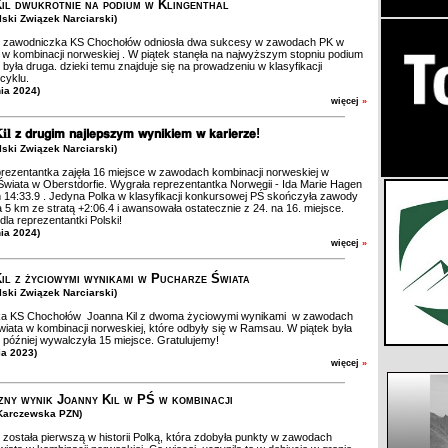
il dwukrotnie na podium w Klingenthal
olski Związek Narciarski)
l zawodniczka KS Chochołów odniosła dwa sukcesy w zawodach PK w
l w kombinacji norweskiej . W piątek stanęła na najwyższym stopniu podium
 była druga. dzieki temu znajduje się na prowadzeniu w klasyfikacji
 cyklu.
nia 2024)
więcej
»
𝐢𝐥 𝘇 𝗱𝗿𝘂𝗴𝗶𝗺 𝗻𝗮𝗷𝗹𝗲𝗽𝘀𝘇𝘆𝗺 𝘄𝘆𝗻𝗶𝗸𝗶𝗲𝗺 𝘄 𝗸𝗮𝗿𝗶𝗲𝗿𝘇𝗲!
olski Związek Narciarski)
ezentantka zajęła 16 miejsce w zawodach kombinacji norweskiej w
wiata w Oberstdorfie. Wygrała reprezentantka Norwegii - Ida Marie Hagen
 14:33.9 . Jedyna Polka w klasyfikacji konkursowej PŚ skończyła zawody
 5 km ze stratą +2:06.4 i awansowała ostatecznie z 24. na 16. miejsce.
dla reprezentantki Polski!
nia 2024)
więcej
»
il z życiowymi wynikami w Pucharze Świata
olski Związek Narciarski)
a KS Chochołów Joanna Kil z dwoma życiowymi wynikami w zawodach
iata w kombinacji norweskiej, które odbyły się w Ramsau. W piątek była
 później wywalczyła 15 miejsce. Gratulujemy!
ia 2023)
więcej
»
zny wynik Joanny Kil w PŚ w kombinacji
.Karczewska PZN)
 została pierwszą w historii Polką, która zdobyła punkty w zawodach