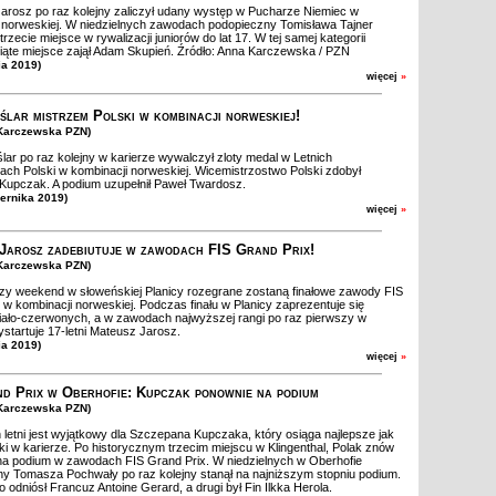
rosz po raz kolejny zaliczył udany występ w Pucharze Niemiec w
 norweskiej. W niedzielnych zawodach podopieczny Tomisława Tajner
rzecie miejsce w rywalizacji juniorów do lat 17. W tej samej kategorii
iąte miejsce zajął Adam Skupień. Źródło: Anna Karczewska / PZN
ia 2019)
więcej
»
ślar mistrzem Polski w kombinacji norweskiej!
.Karczewska PZN)
ar po raz kolejny w karierze wywalczył zloty medal w Letnich
ach Polski w kombinacji norweskiej. Wicemistrzostwo Polski zdobył
Kupczak. A podium uzupełnił Paweł Twardosz.
iernika 2019)
więcej
»
Jarosz zadebiutuje w zawodach FIS Grand Prix!
.Karczewska PZN)
zy weekend w słoweńskiej Planicy rozegrane zostaną finałowe zawody FIS
 w kombinacji norweskiej. Podczas finału w Planicy zaprezentuje się
iało-czerwonych, a w zawodach najwyższej rangi po raz pierwszy w
ystartuje 17-letni Mateusz Jarosz.
ia 2019)
więcej
»
d Prix w Oberhofie: Kupczak ponownie na podium
.Karczewska PZN)
letni jest wyjątkowy dla Szczepana Kupczaka, który osiąga najlepsze jak
ki w karierze. Po historycznym trzecim miejscu w Klingenthal, Polak znów
a podium w zawodach FIS Grand Prix. W niedzielnych w Oberhofie
y Tomasza Pochwały po raz kolejny stanął na najniższym stopniu podium.
 odniósł Francuz Antoine Gerard, a drugi był Fin Ilkka Herola.