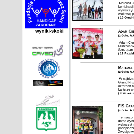
Mateusz Ja
kombinacji
wywalczył t
wiekowej p
( 15 Grudn
wyniki-skoki
Adam Cie
(żródło: A
Adam Cieśl
Mistrzostw
Szczepan 
( 13 Paźdz
Mateusz 
(żródło: A
W najbliżs
Grand Prix
czterech b
karierze w
( 4 Wrześn
FIS Gran
(żródło: A
Ten sezon 
dotąd wyni
wskoczył n
podopieczn
Zwycięstwo