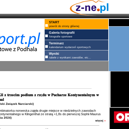
START
powrót do strony głównej
Galeria fotografii
fotografie sportowe
Terminarz
kalendarium wydarzeń sportowych
Wyniki
tabele z wynikami zawodów, etc...
𝐢𝐥 𝐳 𝐭𝐫𝐳𝐞𝐜𝐢𝐦 𝐩𝐨𝐝𝐢𝐮𝐦 𝐳 𝐫𝐳ę𝐝𝐮 𝐰 𝐏𝐮𝐜𝐡𝐚𝐫𝐳𝐞 𝐊𝐨𝐧𝐭𝐲𝐧𝐞𝐧𝐭𝐚𝐥𝐧𝐲𝐦 𝐰
𝐚𝐥
olski Związek Narciarski)
binatorka norweska zajęła drugie miejsce w niedzielnych zawodach
ntynentalnego w Klingenthal ze stratą +1,8s do pierwszej Sophii Maurus
nia 2024)
więcej
»