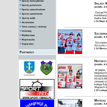
Sporty motocyklowe
Składy K
Sporty pożarnicze
(żródło: A
Sporty samochodowe
Zarząd Pol
Sporty samolotowe
kombinacji
Kadra Naro
Sporty walki
( 14 Maja 
Strzelectwo
Tenis ziemny i stołowy
Unihokej
Szczepan
Wędkarstwo
(żródło: A
Wspinaczka
Szczepan K
Żeglarstwo
Szczyrku S
( 14 Marca
Partnerzy
Historyc
(żródło: A
W piątek, 
biegowych 
norweskiej
KS AZS AWF
zimowej ry
kolega Kup
Wojciech 
( 15 Luteg
Mateusz 
(żródło: A