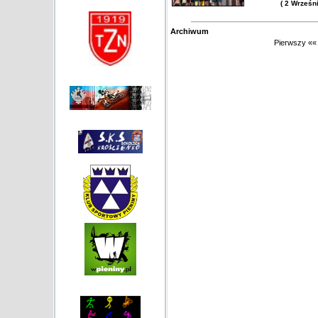
( 2 Wrześn
Archiwum
Pierwszy
««