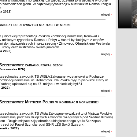
iata w kombinacji norweskiej. Co więcej, uczyniła to w debiucie w gronie
h zawodniczek globu. W piątkowej rywalizacji w austriackim Ramsau zajęła
e.
ia 2022)
więcej
»
uniorzy po pierwszych startach w sezonie
juniorskiej reprezentacji Polski w kombinacji norweskiej trenowali i
 w minionym tygodniu w Ramsau. Pobyt w Austrii był kolejnym z etapów
ń do najważniejszych imprez sezonu - Zimowego Olimpijskiego Festiwalu
Europy oraz mistrzostw świata juniorów.
ia 2022)
więcej
»
Szczechowicz zainaugurował sezon
.Karczewska PZN)
zczechowicz zawodnik TS WISŁA Zakopane wystartował w Pucharze
ombinacji norweskiej w Lillehammer. Dla Polaka były to pierwsze starty w
 sobotę uplasował się na 47. miejscu, w niedzielę był 51.
a 2022)
więcej
»
Szczechowicz Mistrzem Polski w kombinacji norweskiej
czechowicz zawodnik TS Wisła Zakopane wywalczył tytuł Mistrza Polski w
 norweskiej podczas dziejszych zawodów rozegranych pod Średnią Krokwią
m. Drugie miejsce zajął obrońca ubiegłorocznego tytułu Szczepan
trzeci był Paweł Szyndlar obaj SS-R LZS Sokół Szczyrk.
iernika 2022)
więcej
»