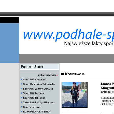
Podhale-Sport
Kombinacja
pokaż schowek
»
Sport UM Zakopane
𝐉𝐨𝐚𝐧𝐧𝐚 𝐊
Sport Bukowina Tatrzańska
𝐊𝐥𝐢𝐧𝐠𝐞𝐧𝐭
Sport UG Czarny Dunajec
(żródło: P
Sport UG Poronin
Nasza kom
Sport UG Jabłonka
Pucharu Ko
Zakopiańska Liga Biegowa
( 21 Stycz
Sport i zdrowie
EUROPEAN CLIMBING