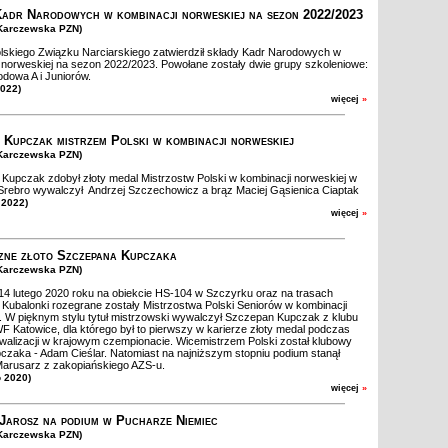
adr Narodowych w kombinacji norweskiej na sezon 2022/2023
.Karczewska PZN)
skiego Związku Narciarskiego zatwierdził składy Kadr Narodowych w
 norweskiej na sezon 2022/2023. Powołane zostały dwie grupy szkoleniowe:
dowa A i Juniorów.
2022)
więcej
»
 Kupczak mistrzem Polski w kombinacji norweskiej
.Karczewska PZN)
upczak zdobył złoty medal Mistrzostw Polski w kombinacji norweskiej w
rebro wywalczył Andrzej Szczechowicz a brąz Maciej Gąsienica Ciaptak
 2022)
więcej
»
zne złoto Szczepana Kupczaka
.Karczewska PZN)
14 lutego 2020 roku na obiekcie HS-104 w Szczyrku oraz na trasach
Kubalonki rozegrane zostały Mistrzostwa Polski Seniorów w kombinacji
. W pięknym stylu tytuł mistrzowski wywalczył Szczepan Kupczak z klubu
 Katowice, dla którego był to pierwszy w karierze złoty medal podczas
walizacji w krajowym czempionacie. Wicemistrzem Polski został klubowy
czaka - Adam Cieślar. Natomiast na najniższym stopniu podium stanął
Marusarz z zakopiańskiego AZS-u.
o 2020)
więcej
»
Jarosz na podium w Pucharze Niemiec
.Karczewska PZN)