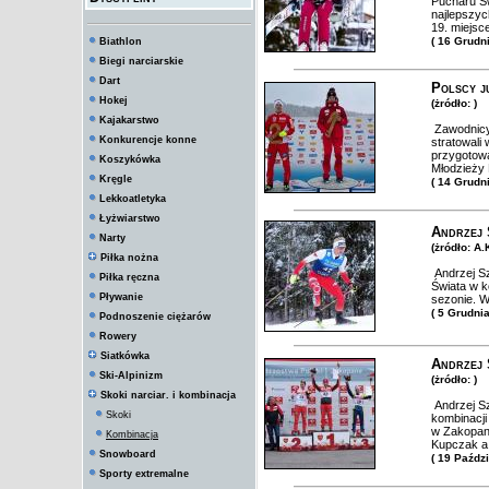
Pucharu Św
najlepszyc
19. miejsc
( 16 Grudn
Biathlon
Biegi narciarskie
Dart
Polscy j
Hokej
(żródło: )
Kajakarstwo
Zawodnicy 
Konkurencje konne
stratowali
przygotowa
Koszykówka
Młodzieży 
Kręgle
( 14 Grudn
Lekkoatletyka
Łyżwiarstwo
Andrzej 
Narty
(żródło: A
Piłka nożna
Andrzej S
Piłka ręczna
Świata w k
Pływanie
sezonie. W
( 5 Grudni
Podnoszenie ciężarów
Rowery
Siatkówka
Andrzej 
Ski-Alpinizm
(żródło: )
Skoki narciar. i kombinacja
Andrzej Sz
Skoki
kombinacji
w Zakopane
Kombinacja
Kupczak a 
Snowboard
( 19 Paźdz
Sporty extremalne