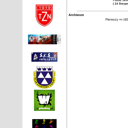
Pawła Słow
( 14 Sierp
Archiwum
Pierwszy
««
(60