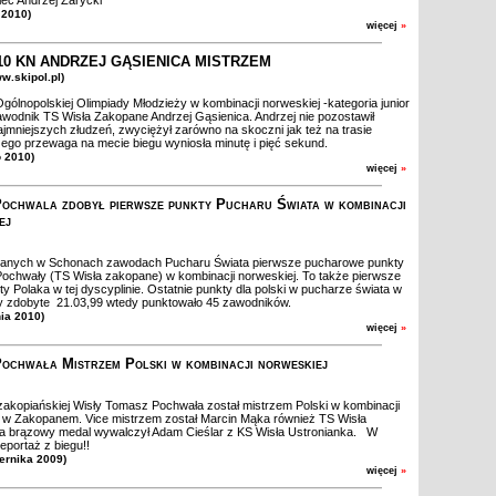
iec Andrzej Zarycki
 2010)
więcej
»
10 KN ANDRZEJ GĄSIENICA MISTRZEM
ww.skipol.pl)
gólnopolskiej Olimpiady Młodzieży w kombinacji norweskiej -kategoria junior
awodnik TS Wisła Zakopane Andrzej Gąsienica. Andrzej nie pozostawił
jmniejszych złudzeń, zwyciężył zarówno na skoczni jak też na trasie
Jego przewaga na mecie biegu wyniosła minutę i pięć sekund.
o 2010)
więcej
»
ochwala zdobył pierwsze punkty Pucharu Świata w kombinacji
ej
anych w Schonach zawodach Pucharu Świata pierwsze pucharowe punkty
chwały (TS Wisła zakopane) w kombinacji norweskiej. To także pierwsze
kty Polaka w tej dyscyplinie. Ostatnie punkty dla polski w pucharze świata w
y zdobyte 21.03,99 wtedy punktowało 45 zawodników.
nia 2010)
więcej
»
ochwała Mistrzem Polski w kombinacji norweskiej
akopiańskiej Wisły Tomasz Pochwała został mistrzem Polski w kombinacji
 w Zakopanem. Vice mistrzem został Marcin Mąka również TS Wisła
a brązowy medal wywalczył Adam Cieślar z KS Wisła Ustronianka. W
oreportaż z biegu!!
iernika 2009)
więcej
»