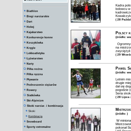
Kadra pols
lodowcu w 
Biathlon
kadrowicze
Kowalczyk,
Biegi narciarskie
( 28 Paźdz
Dart
Hokej
Kajakarstwo
Polscy k
(żródło: ww
Konkurencje konne
Koszykówka
Ogromnym 
na mistrzo
Kręgle
zwyciężyli
Lekkoatletyka
( 29 Wrześ
Łyżwiarstwo
Narty
Paweł Sł
Piłka nożna
(żródło: w
Piłka ręczna
Letnim mis
Pływanie
drugie mie
Podnoszenie ciężarów
dał się d
pogodzie (
Rowery
Seria skok
Siatkówka
( 28 Lipca
Ski-Alpinizm
Skoki narciar. i kombinacja
Mistrzos
Skoki
(żródło: )
Kombinacja
W miniona
Snowboard
Mistrzowsk
Sporty extremalne
pokonał St