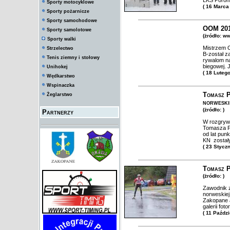
LKS Poron
Sporty motocyklowe
( 16 Marca
Sporty pożarnicze
Sporty samochodowe
OOM 20
Sporty samolotowe
(żródło: w
Sporty walki
Mistrzem O
Strzelectwo
B-został z
Tenis ziemny i stołowy
rywalom na
biegowej. 
Unihokej
( 18 Luteg
Wędkarstwo
Wspinaczka
Tomasz P
Żeglarstwo
norweski
(żródło: )
Partnerzy
W rozgryw
Tomasza Po
od lat pun
KN został
( 23 Stycz
Tomasz P
(żródło: )
Zawodnik z
norweskiej
Zakopane 
galerii fot
( 11 Paźdz