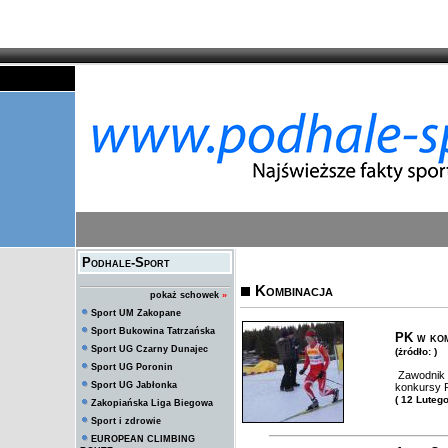
Podhale-Sport
Kombinacja
pokaż schowek
»
Sport UM Zakopane
Sport Bukowina Tatrzańska
PK w kom
Sport UG Czarny Dunajec
(żródło: )
Sport UG Poronin
Zawodnik L
Sport UG Jabłonka
konkursy P
( 12 Luteg
Zakopiańska Liga Biegowa
Sport i zdrowie
EUROPEAN CLIMBING