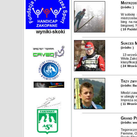
Mistrzos
(żródło: )
W sobotę 
mistrzostw
bieg na na
biegowej. 
( 10 Paźdz
wyniki-skoki
Sukces M
(żródło: )
13 wrześn
Wisła Zako
klasyfikacj
( 24 Wrześ
Trzy zwy
(żródło: B
Młodzi zaw
w ubiegły 
Impreza od
( 11 Wrześ
Grand Pr
(żródło: w
Tegoroczny
Fiemme, Ob