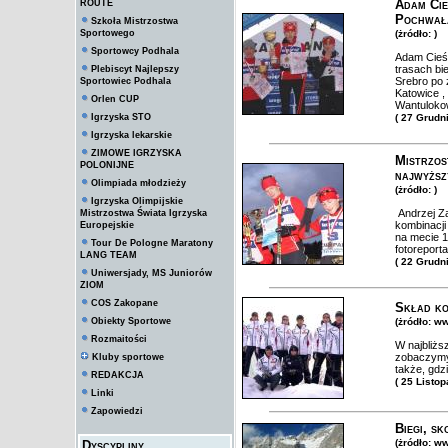
Adam Cie
ROUTE
Pochwała
Szkoła Mistrzostwa
Sportowego
(żródło: )
Sportowcy Podhala
Adam Cieśl
trasach bi
Plebiscyt Najlepszy
Srebro po
Sportowiec Podhala
Katowice ,
Orlen CUP
Wantulokow
Igrzyska STO
( 27 Grudn
Igrzyska lekarskie
ZIMOWE IGRZYSKA
Mistrzos
POLONIJNE
najwyższ
Olimpiada młodzieży
(żródło: )
Igrzyska Olimpijskie
Andrzej Z
Mistrzostwa Świata Igrzyska
kombinacji
Europejskie
na mecie 1
Tour De Pologne Maratony
fotoreport
LANG TEAM
( 22 Grudn
Uniwersjady, MS Juniorów
ZIOM
COS Zakopane
Skład ko
Obiekty Sportowe
(żródło: ww
Rozmaitości
W najbliżs
zobaczymy
Kluby sportowe
także, gdz
REDAKCJA
( 25 Listo
Linki
Zapowiedzi
Biegi, sk
(żródło: ww
Dyscypliny