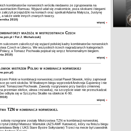
kich kombinatorów norweskich wróciła niedawno ze zgrupowania na
austriackim Ramsau. Wyjazd udał się znakomicie, poza skokami i biegami
 zaliczyli przejażdżki na koniach oraz spotkali Adama Małysza, Justynę
 a także wiele innych znanych twarzy.
iernika 2010)
więcej
»
ombinatorzy miażdżą w mistrzostwach Czech
w.pzn.pl / Fot J. Michalczuk)
sukcesem zakończył się wyjazd polskiej kadry kombinatorów norweskich
stwa Czech w Libercu. We wszystkich trzech nagradzanych kategoriach
 Polacy, a Tomasz Pochwała popisał się wręcz fenomenalnym biegiem.
nia 2010)
więcej
»
owiok mistrzem Polski w kombinacji norweskiej
ww.pzn.pl)
trzem Polski w kombinacji norweskiej został Paweł Słowiok, który zajmował
jsce po serii skoków. W finałowym biegu wyprzedził Andrzeja Gąsienicę i nie
ogonić Tomaszowi Pochwale. Zawody rozgrywano przy bardzo zmiennej
na przemian słońce, ulewa i mżawka), na szczęście wiatr nie przeszkadzał.
ów odbyła się w Szczyrku Skalite na obiekcie K-90.
 2010)
więcej
»
twa TZN w kombinacji norweskiej.
 sobotę rozegrane zostały Mistrzostwa TZN w kombinacji norweskiej.
i tytuł zdobył Mateusz Wantulok (AZS AWF Katowice), który na finiszu biegu
anisława Bielę ( UKS Stare Bystre Sołtysianie) Trzeci na mecie był zawodnik