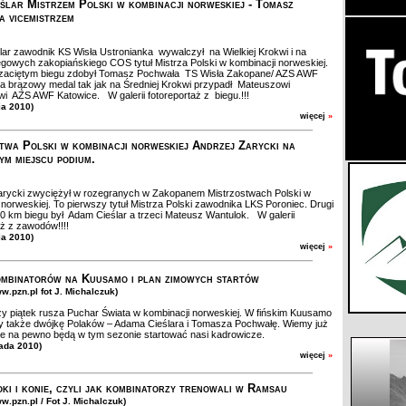
ślar Mistrzem Polski w kombinacji norweskiej - Tomasz
 vicemistrzem
ar zawodnik KS Wisła Ustronianka wywalczył na Wielkiej Krokwi i na
egowych zakopiańskiego COS tytuł Mistrza Polski w kombinacji norweskiej.
 zaciętym biegu zdobył Tomasz Pochwała TS Wisła Zakopane/ AZS AWF
 a brązowy medal tak jak na Średniej Krokwi przypadł Mateuszowi
i AZS AWF Katowice. W galerii fotoreportaż z biegu.!!!
ia 2010)
więcej
»
twa Polski w kombinacji norweskiej Andrzej Zarycki na
ym miejscu podium.
arycki zwyciężył w rozegranych w Zakopanem Mistrzostwach Polski w
 norweskiej. To pierwszy tytuł Mistrza Polski zawodnika LKS Poroniec. Drugi
0 km biegu był Adam Cieślar a trzeci Mateusz Wantulok. W galerii
aż z zawodów!!!!
ia 2010)
więcej
»
mbinatorów na Kuusamo i plan zimowych startów
w.pzn.pl fot J. Michalczuk)
zy piątek rusza Puchar Świata w kombinacji norweskiej. W fińskim Kuusamo
 także dwójkę Polaków – Adama Cieślara i Tomasza Pochwałę. Wiemy już
ie na pewno będą w tym sezonie startować nasi kadrowicze.
pada 2010)
więcej
»
oki i konie, czyli jak kombinatorzy trenowali w Ramsau
w.pzn.pl / Fot J. Michalczuk)