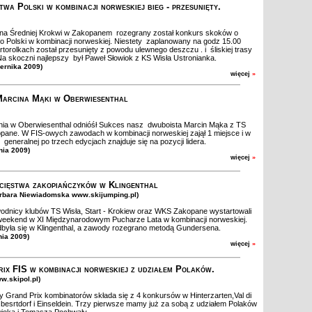
twa Polski w kombinacji norweskiej bieg - przesunięty.
na Średniej Krokwi w Zakopanem rozegrany został konkurs skoków o
o Polski w kombinacji norweskiej. Niestety zaplanowany na godz 15.00
rtorolkach został przesunięty z powodu ulewnego deszczu . i śliskiej trasy
Na skoczni najlepszy był Paweł Słowiok z KS Wisła Ustronianka.
iernika 2009)
więcej
»
arcina Mąki w Oberwiesenthal
ia w Oberwiesenthal odnióśł Sukces nasz dwuboista Marcin Mąka z TS
pane. W FIS-owych zawodach w kombinacji norweskiej zajął 1 miejsce i w
i generalnej po trzech edycjach znajduje się na pozycji lidera.
nia 2009)
więcej
»
cięstwa zakopiańczyków w Klingenthal
arbara Niewiadomska www.skijumping.pl)
odnicy klubów TS Wisła, Start - Krokiew oraz WKS Zakopane wystartowali
weekend w XI Międzynarodowym Pucharze Lata w kombinacji norweskiej.
była się w Klingenthal, a zawody rozegrano metodą Gundersena.
nia 2009)
więcej
»
ix FIS w kombinacji norweskiej z udziałem Polaków.
ww.skipol.pl)
 Grand Prix kombinatorów składa się z 4 konkursów w Hinterzarten,Val di
esrtdorf i Einseldein. Trzy pierwsze mamy już za sobą z udziałem Polaków