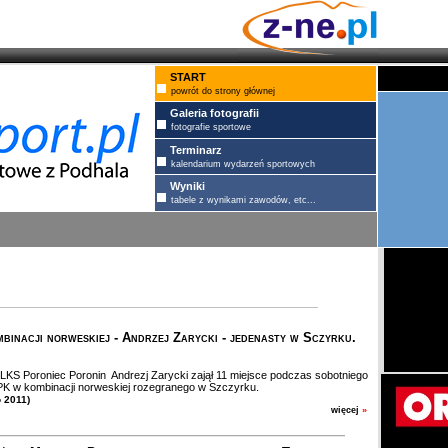
START
powrót do strony głównej
Galeria fotografii
fotografie sportowe
Terminarz
kalendarium wydarzeń sportowych
Wyniki
tabele z wynikami zawodów, etc...
binacji norweskiej - Andrzej Zarycki - jedenasty w Sczyrku.
KS Poroniec Poronin Andrezj Zarycki zajął 11 miejsce podczas sobotniego
K w kombinacji norweskiej rozegranego w Szczyrku.
o 2011)
więcej
»