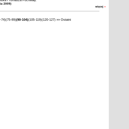
ioka i Tomasza Pochwały.
nia 2009)
więcej
»
-74)
(75-89)
(90-104)
(105-119)
(120-127)
»»
Ostatni